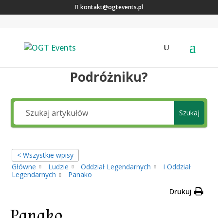
kontakt@ogtevents.pl
Jakiej wiedzy szukasz,
Podróżniku?
Szukaj
< Wszystkie wpisy
Główne
Ludzie
Oddział Legendarnych
I Oddział
Legendarnych
Panako
Drukuj
Panako