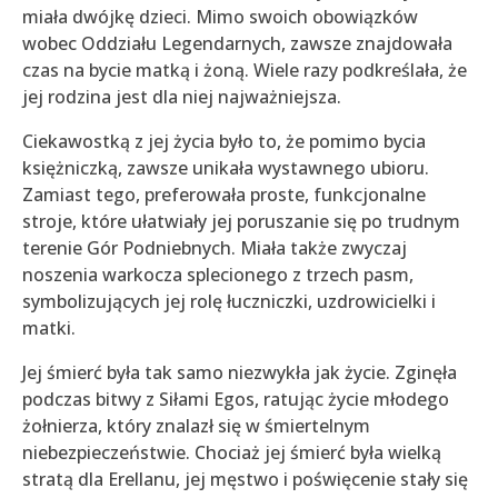
miała dwójkę dzieci. Mimo swoich obowiązków
wobec Oddziału Legendarnych, zawsze znajdowała
czas na bycie matką i żoną. Wiele razy podkreślała, że
jej rodzina jest dla niej najważniejsza.
Ciekawostką z jej życia było to, że pomimo bycia
księżniczką, zawsze unikała wystawnego ubioru.
Zamiast tego, preferowała proste, funkcjonalne
stroje, które ułatwiały jej poruszanie się po trudnym
terenie Gór Podniebnych. Miała także zwyczaj
noszenia warkocza splecionego z trzech pasm,
symbolizujących jej rolę łuczniczki, uzdrowicielki i
matki.
Jej śmierć była tak samo niezwykła jak życie. Zginęła
podczas bitwy z Siłami Egos, ratując życie młodego
żołnierza, który znalazł się w śmiertelnym
niebezpieczeństwie. Chociaż jej śmierć była wielką
stratą dla Erellanu, jej męstwo i poświęcenie stały się