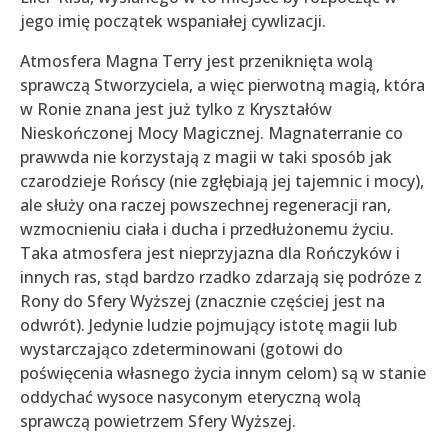
jego imię początek wspaniałej cywlizacji.
Atmosfera Magna Terry jest przeniknięta wolą
sprawczą Stworzyciela, a więc pierwotną magią, która
w Ronie znana jest już tylko z Kryształów
Nieskończonej Mocy Magicznej. Magnaterranie co
prawwda nie korzystają z magii w taki sposób jak
czarodzieje Rońscy (nie zgłębiają jej tajemnic i mocy),
ale służy ona raczej powszechnej regeneracji ran,
wzmocnieniu ciała i ducha i przedłużonemu życiu.
Taka atmosfera jest nieprzyjazna dla Rończyków i
innych ras, stąd bardzo rzadko zdarzają się podróze z
Rony do Sfery Wyższej (znacznie częściej jest na
odwrót). Jedynie ludzie pojmujący istotę magii lub
wystarczająco zdeterminowani (gotowi do
poświęcenia własnego życia innym celom) są w stanie
oddychać wysoce nasyconym eteryczną wolą
sprawczą powietrzem Sfery Wyższej.