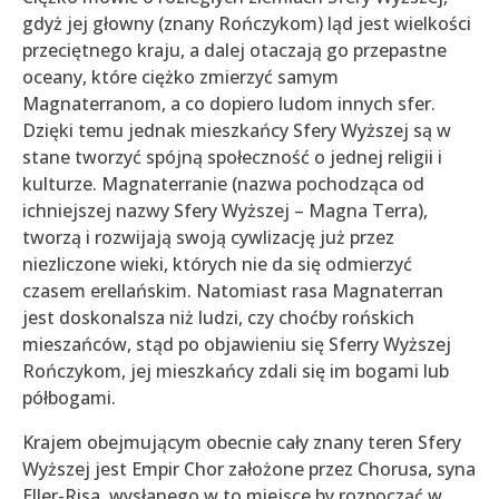
gdyż jej głowny (znany Rończykom) ląd jest wielkości
przeciętnego kraju, a dalej otaczają go przepastne
oceany, które ciężko zmierzyć samym
Magnaterranom, a co dopiero ludom innych sfer.
Dzięki temu jednak mieszkańcy Sfery Wyższej są w
stane tworzyć spójną społeczność o jednej religii i
kulturze. Magnaterranie (nazwa pochodząca od
ichniejszej nazwy Sfery Wyższej – Magna Terra),
tworzą i rozwijają swoją cywlizację już przez
niezliczone wieki, których nie da się odmierzyć
czasem erellańskim. Natomiast rasa Magnaterran
jest doskonalsza niż ludzi, czy choćby rońskich
mieszańców, stąd po objawieniu się Sferry Wyższej
Rończykom, jej mieszkańcy zdali się im bogami lub
półbogami.
Krajem obejmującym obecnie cały znany teren Sfery
Wyższej jest Empir Chor założone przez Chorusa, syna
Eller-Risa, wysłanego w to miejsce by rozpocząć w