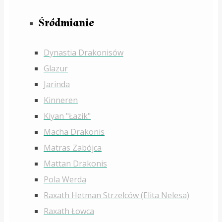
Śródmianie
Dynastia Drakonisów
Glazur
Jarinda
Kinneren
Kiyan "Łazik"
Macha Drakonis
Matras Zabójca
Mattan Drakonis
Pola Werda
Raxath Hetman Strzelców (Elita Nelesa)
Raxath Łowca