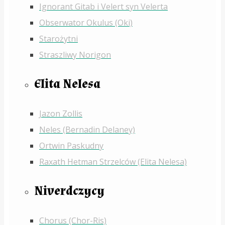
Ignorant Gitab i Velert syn Velerta
Obserwator Okulus (Oki)
Starożytni
Straszliwy Norigon
Elita Nelesa
Jazon Zollis
Neles (Bernadin Delaney)
Ortwin Paskudny
Raxath Hetman Strzelców (Elita Nelesa)
Niverdczycy
Chorus (Chor-Ris)