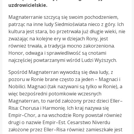
uzdrowicielskie.
Magnaterranie szczycą się swoim pochodzeniem,
patrząc na inne ludy Siedmioświata nieco z góry. Ich
kultura jest stara, bo przetrwała już długie wieki, nie
zważając na kolejne ery w dziejach Rony, jest
również trwała, a tradycja mocno zakorzeniona.
Honor, odwaga i sprawiedliwość są cnotami
najczęściej powtarzanymi wśród Ludzi Wyższych.
Spośród Magnaterran wywodzą się dwa ludy, z
pozoru w Ronie brane często za jeden
–
Magnaci i
Nobilici. Magnaci (tak nazywani są tylko w Ronie), a
więc bezpośredni potomkowie wczesnych
Magnaterran, to naród założony przez dzieci Eller
–
Risa: Chorusa i Harmonię. Ich kraj nazywa się
Empir
–
Chor, a na wschodzie Rony powstał również
drugi o nazwie Empir
–
Est. Cesarstwo Niverdu
założone przez Eller
–
Risa również zamieszkałe jest