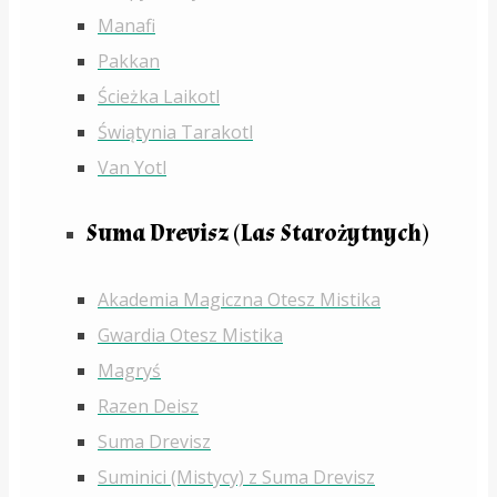
Manafi
Pakkan
Ścieżka Laikotl
Świątynia Tarakotl
Van Yotl
Suma Drevisz (Las Starożytnych)
Akademia Magiczna Otesz Mistika
Gwardia Otesz Mistika
Magryś
Razen Deisz
Suma Drevisz
Suminici (Mistycy) z Suma Drevisz