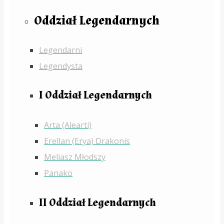
Oddział Legendarnych
Legendarni
Legendysta
I Oddział Legendarnych
Arta (Alearti)
Erellan (Erya) Drakonis
Meliasz Młodszy
Panako
II Oddział Legendarnych