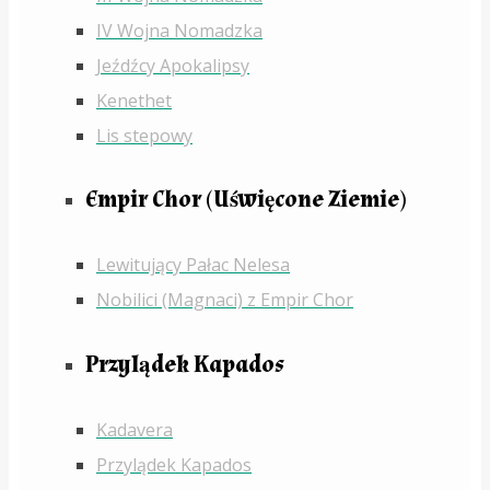
IV Wojna Nomadzka
Jeźdźcy Apokalipsy
Kenethet
Lis stepowy
Empir Chor (Uświęcone Ziemie)
Lewitujący Pałac Nelesa
Nobilici (Magnaci) z Empir Chor
Przylądek Kapados
Kadavera
Przylądek Kapados