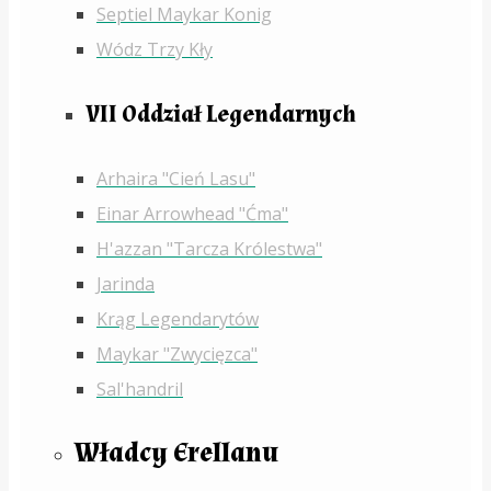
Septiel Maykar Konig
Wódz Trzy Kły
VII Oddział Legendarnych
Arhaira "Cień Lasu"
Einar Arrowhead "Ćma"
H'azzan "Tarcza Królestwa"
Jarinda
Krąg Legendarytów
Maykar "Zwycięzca"
Sal'handril
Władcy Erellanu