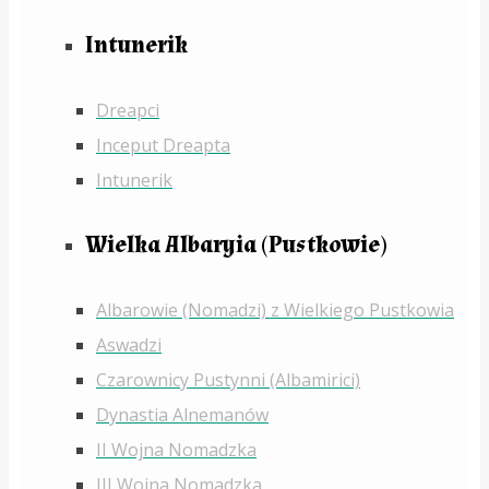
Intunerik
Dreapci
Inceput Dreapta
Intunerik
Wielka Albaryia (Pustkowie)
Albarowie (Nomadzi) z Wielkiego Pustkowia
Aswadzi
Czarownicy Pustynni (Albamirici)
Dynastia Alnemanów
II Wojna Nomadzka
III Wojna Nomadzka