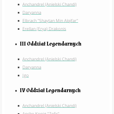
Anchandrel (Anielski Chandi)
Daryanna
Elbrach "Shaytan Min Alqifar"
Erellan (Erya) Drakonis
III Oddział Legendarnych
Anchandrel (Anielski Chandi)
Daryanna
Igo
IV Oddział Legendarnych
Anchandrel (Anielski Chandi)
Anche Konig "Zefir"