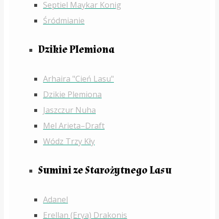
Septiel Maykar Konig
Śródmianie
Dzikie Plemiona
Arhaira "Cień Lasu"
Dzikie Plemiona
Jaszczur Nuha
Mel Arieta–Draft
Wódz Trzy Kły
Sumini ze Starożytnego Lasu
Adanel
Erellan (Erya) Drakonis