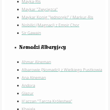
Mayka-Ris
Maykar "Zwycięzca"
Maykar Konig "Jednoręki" / Markur-Ris
Nobilici (Magnaci) z Empir Chor
Sir Gawain
Nomadzi Albaryjscy
Ahmar Alneman
Albarowie (Nomadzi) z Wielkiego Pustkowia
Ana Alneman
Andora
Glazur
H'azzan "Tarcza Królestwa"
Khajala