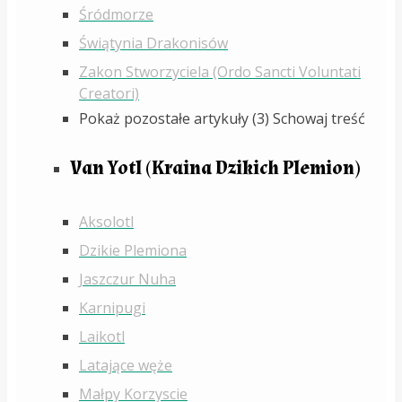
Śródmorze
Świątynia Drakonisów
Zakon Stworzyciela (Ordo Sancti Voluntati
Creatori)
Pokaż pozostałe artykuły (3)
Schowaj treść
Van Yotl (Kraina Dzikich Plemion)
Aksolotl
Dzikie Plemiona
Jaszczur Nuha
Karnipugi
Laikotl
Latające węże
Małpy Korzyscie