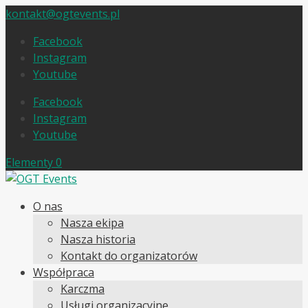
kontakt@ogtevents.pl
Facebook
Instagram
Youtube
Facebook
Instagram
Youtube
Elementy 0
O nas
Nasza ekipa
Nasza historia
Kontakt do organizatorów
Współpraca
Karczma
Usługi organizacyjne