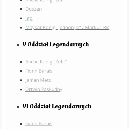
Duszan
Igo
Maykar Konig "Jednoręki" / Markur-Ris
V Oddział Legendarnych
Anche Konig "Zefir"
Fionn Barais
Jaman Mets
Ortwin Paskudny
VI Oddział Legendarnych
Fionn Barais