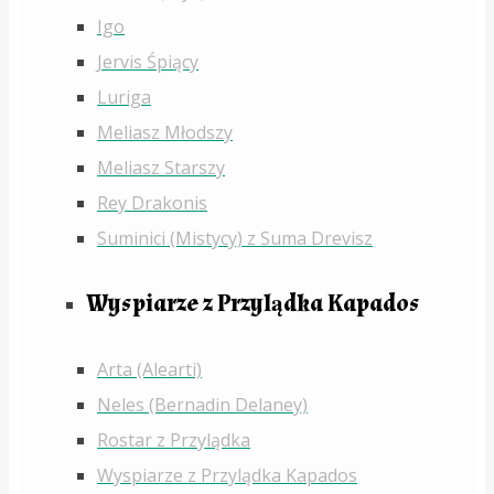
Igo
Jervis Śpiący
Luriga
Meliasz Młodszy
Meliasz Starszy
Rey Drakonis
Suminici (Mistycy) z Suma Drevisz
Wyspiarze z Przylądka Kapados
Arta (Alearti)
Neles (Bernadin Delaney)
Rostar z Przylądka
Wyspiarze z Przylądka Kapados