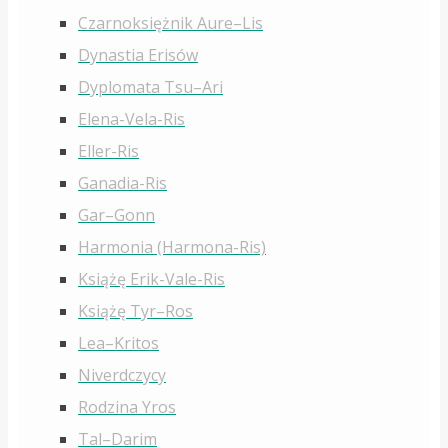
Czarnoksiężnik Aure–Lis
Dynastia Erisów
Dyplomata Tsu–Ari
Elena-Vela-Ris
Eller-Ris
Ganadia-Ris
Gar–Gonn
Harmonia (Harmona-Ris)
Książę Erik-Vale-Ris
Książę Tyr–Ros
Lea–Kritos
Niverdczycy
Rodzina Yros
Tal–Darim