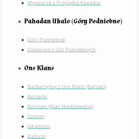
Wyspiarze z Przylądka Kapados
Pahadan Ukalo (Góry Podniebne)
Góry Podniebne
Oświeceni z Gór Podniebnych
Ons Klans
Barbarzyńcy z Ons Klans (Barvaci)
Berserki
Berstam (Klan Niedźwiedzia)
Golemy
Jakalstam
Kadurel