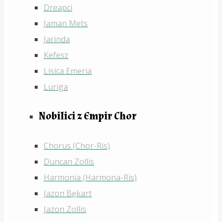
Dreapci
Jaman Mets
Jarinda
Kefesz
Lisica Emeria
Luriga
Nobilici z Empir Chor
Chorus (Chor-Ris)
Duncan Zollis
Harmonia (Harmona-Ris)
Jazon Bękart
Jazon Zollis