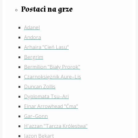
Postaci na grze
Adanel
Andora
Arhaira "Cień Lasu"
Bergrim
Bermilion "Biały Prorok"
Czarnoksiężnik Aure–Lis
Duncan Zollis
Dyplomata Tsu–Ari
Einar Arrowhead "Ćma"
Gar–Gonn
H'azzan "Tarcza Królestwa"
Jazon Bękart