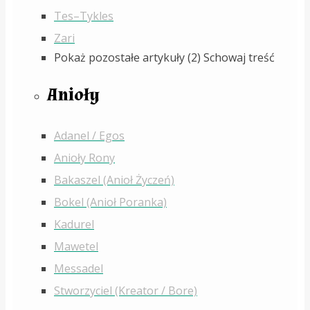
Tes–Tykles
Zari
Pokaż pozostałe artykuły (2)
Schowaj treść
Anioły
Adanel / Egos
Anioły Rony
Bakaszel (Anioł Życzeń)
Bokel (Anioł Poranka)
Kadurel
Mawetel
Messadel
Stworzyciel (Kreator / Bore)