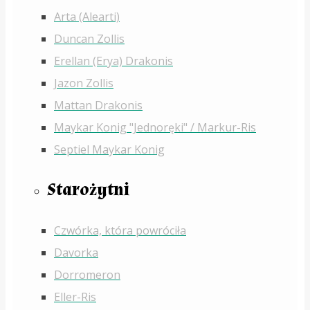
Arta (Alearti)
Duncan Zollis
Erellan (Erya) Drakonis
Jazon Zollis
Mattan Drakonis
Maykar Konig "Jednoręki" / Markur-Ris
Septiel Maykar Konig
Starożytni
Czwórka, która powróciła
Davorka
Dorromeron
Eller-Ris