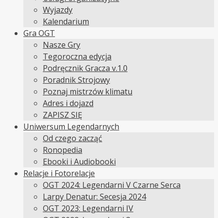
Wyjazdy
Kalendarium
Gra OGT
Nasze Gry
Tegoroczna edycja
Podręcznik Gracza v.1.0
Poradnik Strojowy
Poznaj mistrzów klimatu
Adres i dojazd
ZAPISZ SIĘ
Uniwersum Legendarnych
Od czego zacząć
Ronopedia
Ebooki i Audiobooki
Relacje i Fotorelacje
OGT 2024: Legendarni V Czarne Serca
Larpy Denatur: Secesja 2024
OGT 2023: Legendarni IV