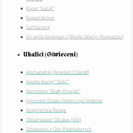
Kiyan "Łazik"
Kowal Xenim
Sal'handril
Sh'agila Alneman I (Wielki Wezyr Nomadzki)
Ukalici (Oświeceni)
Anchandrel (Anielski Chandi)
Anche Konig "Zefir"
Bermilion "Biały Prorok"
Ignorant Gitab i Velert syn Velerta
Księżniczka Relaje
Obserwator Okulus (Oki)
Oświeceni z Gór Podniebnych