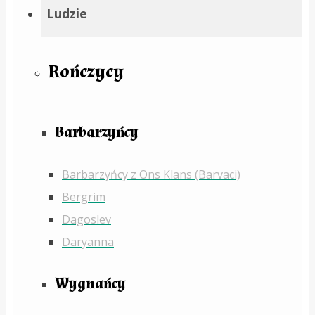
Ludzie
Rończycy
Barbarzyńcy
Barbarzyńcy z Ons Klans (Barvaci)
Bergrim
Dagoslev
Daryanna
Wygnańcy