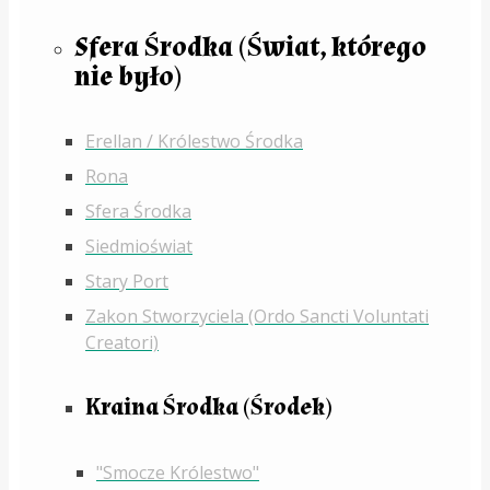
Sfera Środka (Świat, którego
nie było)
Erellan / Królestwo Środka
Rona
Sfera Środka
Siedmioświat
Stary Port
Zakon Stworzyciela (Ordo Sancti Voluntati
Creatori)
Kraina Środka (Środek)
"Smocze Królestwo"