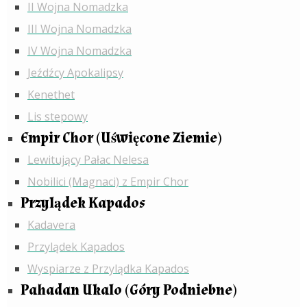
II Wojna Nomadzka
III Wojna Nomadzka
IV Wojna Nomadzka
Jeźdźcy Apokalipsy
Kenethet
Lis stepowy
Empir Chor (Uświęcone Ziemie)
Lewitujący Pałac Nelesa
Nobilici (Magnaci) z Empir Chor
Przylądek Kapados
Kadavera
Przylądek Kapados
Wyspiarze z Przylądka Kapados
Pahadan Ukalo (Góry Podniebne)