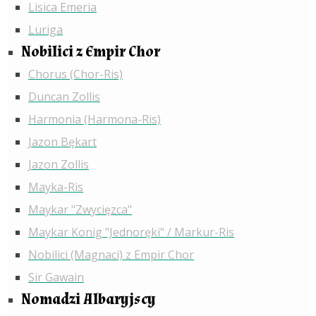
Lisica Emeria
Luriga
Nobilici z Empir Chor
Chorus (Chor-Ris)
Duncan Zollis
Harmonia (Harmona-Ris)
Jazon Bękart
Jazon Zollis
Mayka-Ris
Maykar "Zwycięzca"
Maykar Konig "Jednoręki" / Markur-Ris
Nobilici (Magnaci) z Empir Chor
Sir Gawain
Nomadzi Albaryjscy