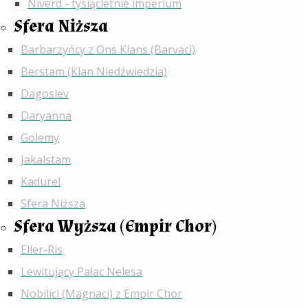
Niverd - tysiącletnie imperium
Sfera Niższa
Barbarzyńcy z Ons Klans (Barvaci)
Berstam (Klan Niedźwiedzia)
Dagoslev
Daryanna
Golemy
Jakalstam
Kadurel
Sfera Niższa
Sfera Wyższa (Empir Chor)
Eller-Ris
Lewitujący Pałac Nelesa
Nobilici (Magnaci) z Empir Chor