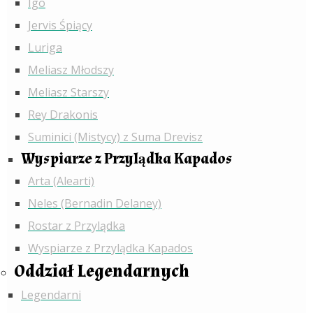
Igo
Jervis Śpiący
Luriga
Meliasz Młodszy
Meliasz Starszy
Rey Drakonis
Suminici (Mistycy) z Suma Drevisz
Wyspiarze z Przylądka Kapados
Arta (Alearti)
Neles (Bernadin Delaney)
Rostar z Przylądka
Wyspiarze z Przylądka Kapados
Oddział Legendarnych
Legendarni