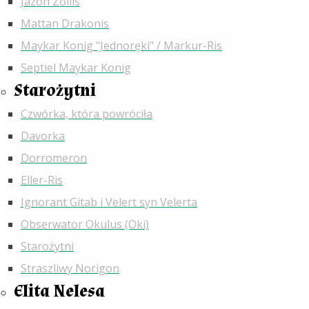
Jazon Zollis
Mattan Drakonis
Maykar Konig "Jednoręki" / Markur-Ris
Septiel Maykar Konig
Starożytni
Czwórka, która powróciła
Davorka
Dorromeron
Eller-Ris
Ignorant Gitab i Velert syn Velerta
Obserwator Okulus (Oki)
Starożytni
Straszliwy Norigon
Elita Nelesa