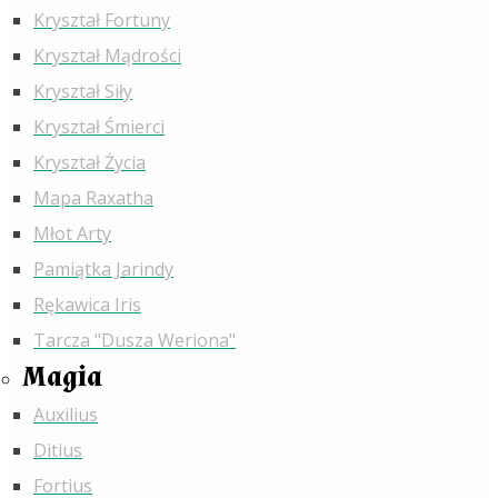
Kryształ Fortuny
Kryształ Mądrości
Kryształ Siły
Kryształ Śmierci
Kryształ Życia
Mapa Raxatha
Młot Arty
Pamiątka Jarindy
Rękawica Iris
Tarcza "Dusza Weriona"
Magia
Auxilius
Ditius
Fortius