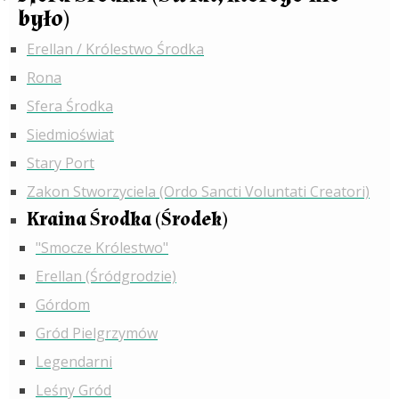
było)
Erellan / Królestwo Środka
Rona
Sfera Środka
Siedmioświat
Stary Port
Zakon Stworzyciela (Ordo Sancti Voluntati Creatori)
Kraina Środka (Środek)
"Smocze Królestwo"
Erellan (Śródgrodzie)
Górdom
Gród Pielgrzymów
Legendarni
Leśny Gród