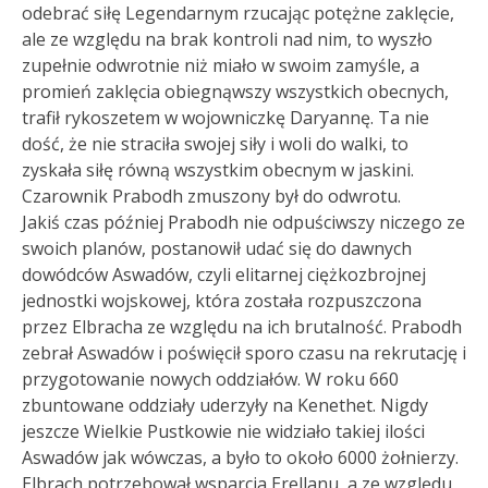
odebrać siłę Legendarnym rzucając potężne zaklęcie,
ale ze względu na brak kontroli nad nim, to wyszło
zupełnie odwrotnie niż miało w swoim zamyśle, a
promień zaklęcia obiegnąwszy wszystkich obecnych,
trafił rykoszetem w wojowniczkę Daryannę. Ta nie
dość, że nie straciła swojej siły i woli do walki, to
zyskała siłę równą wszystkim obecnym w jaskini.
Czarownik Prabodh zmuszony był do odwrotu.
Jakiś czas później Prabodh nie odpuściwszy niczego ze
swoich planów, postanowił udać się do dawnych
dowódców Aswadów, czyli elitarnej ciężkozbrojnej
jednostki wojskowej, która została rozpuszczona
przez Elbracha ze względu na ich brutalność. Prabodh
zebrał Aswadów i poświęcił sporo czasu na rekrutację i
przygotowanie nowych oddziałów. W roku 660
zbuntowane oddziały uderzyły na Kenethet. Nigdy
jeszcze Wielkie Pustkowie nie widziało takiej ilości
Aswadów jak wówczas, a było to około 6000 żołnierzy.
Elbrach potrzebował wsparcia Erellanu, a ze względu