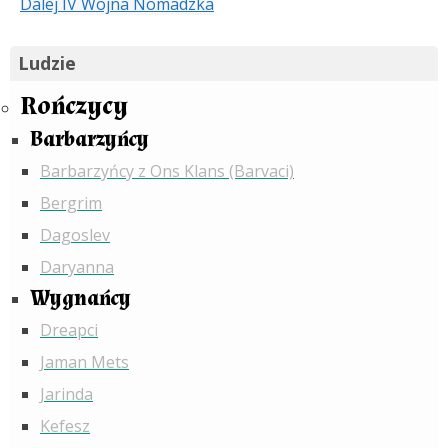
Dalej
IV Wojna Nomadzka
Ludzie
Rończycy
Barbarzyńcy
Barbarzyńcy z Ons Klans (Barvaci)
Bergrim
Dagoslev
Daryanna
Wygnańcy
Dreapci
Jaman Mets
Jarinda
Kefesz