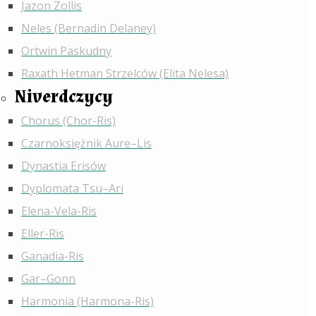
Jazon Zollis
Neles (Bernadin Delaney)
Ortwin Paskudny
Raxath Hetman Strzelców (Elita Nelesa)
Niverdczycy
Chorus (Chor-Ris)
Czarnoksiężnik Aure–Lis
Dynastia Erisów
Dyplomata Tsu–Ari
Elena-Vela-Ris
Eller-Ris
Ganadia-Ris
Gar–Gonn
Harmonia (Harmona-Ris)