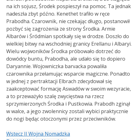
na ich sojusz, Środek pospieszył na pomoc. Ta jednak
nadeszła zbyt późno. Kenethet trafiło w ręce
Prabodha. Czarownik, nie czekając długo, postanowił
pozbyć się zagrożenia ze strony Środka. Armie
Albarów i Śródmian spotkały się w drodze. Doszło do
wielkiej bitwy na wschodniej granicy Erellanu i Albaryi.
Wielu wojwoników Środka próbowało dotrzeć do
dowódcy buntu, Prabodha, ale udało się to dopiero
Daryannie. Wojowniczka barvacka powaliła
czarownika przełamując wsparcie magiczne. Ponadto
w jednej z pertraktacji Elbrach zdecydował się
zaakceptować formację Aswadów w swoim wezyracie,
a to przeważyło szalę zwycięstwa na rzecz
sprzymierzonych Środka i Pustkowia. Prabodh zginął
w walce, a jego zwolennicy zostali wybici praktycznie
do nogi będąc otoczonymi przez przeciwników.
Wstecz
II Wojna Nomadzka