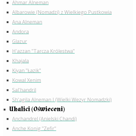
Ahmar Alneman
Albarowie (Nomadzi) z Wielkiego Pustkowia
Ana Alneman
Andora
Glazur
H'azzan "Tarcza Królestwa"
Khajala
Kiyan "Łazik"
Kowal Xenim
Sal'handril
Sh'agila Alneman I (Wielki Wezyr Nomadzki)
Ukalici (Oświeceni)
Anchandrel (Anielski Chandi)
Anche Konig "Zefir"