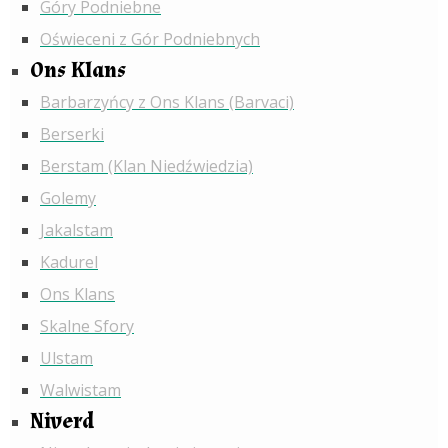
Góry Podniebne
Oświeceni z Gór Podniebnych
Ons Klans
Barbarzyńcy z Ons Klans (Barvaci)
Berserki
Berstam (Klan Niedźwiedzia)
Golemy
Jakalstam
Kadurel
Ons Klans
Skalne Sfory
Ulstam
Walwistam
Niverd