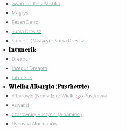
Gwardia Otesz Mistika
Magryś
Razen Deisz
Suma Drevisz
Suminici (Mistycy) z Suma Drevisz
Intunerik
Dreapci
Inceput Dreapta
Intunerik
Wielka Albaryia (Pustkowie)
Albarowie (Nomadzi) z Wielkiego Pustkowia
Aswadzi
Czarownicy Pustynni (Albamirici)
Dynastia Alnemanów