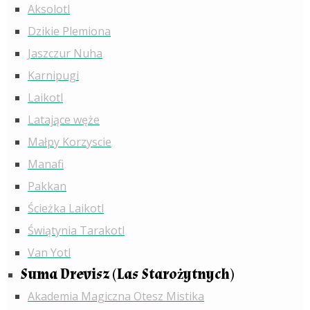
Aksolotl
Dzikie Plemiona
Jaszczur Nuha
Karnipugi
Laikotl
Latające węże
Małpy Korzyscie
Manafi
Pakkan
Ścieżka Laikotl
Świątynia Tarakotl
Van Yotl
Suma Drevisz (Las Starożytnych)
Akademia Magiczna Otesz Mistika