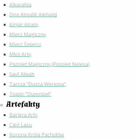
Alkarahia
Dire Almalik Alkhalid
Kinjar Alram
Miecz Magiczny
Miecz Śmierci
Młot Arty
Pistolet Magiczny (Pistolet Nelesa)
Sayf Alwah
Tarcza "Dusza Weriona"
Topór "Dumnizeł"
Artefakty
Bariera Arty
Cień Lasu
Korona Króla Pachołów