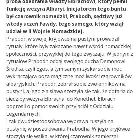
próba odebrania władzy Elbrachowi, który pełnił
funkcję wezyra Albaryi. Inicjatorem tego buntu
był czarownik nomadzki, Prabodh, sędziwy już
wtedy uczeń Fawdy, tego samego, który wziął
udział w II Wojnie Nomadzkiej.
Prabodh w swojej kryjówce na pustyni prowadził
rytuały, które były zakazane nawet wśród nomadzkiej
społeczności, przywykłej do tego zwyczaju. W jednym z
rytuałów Prabodh oddał swojego ducha Demonowi
Środka, czyli Egos, a tym samym zyskał sobie moc
wykraczającą poza magiczne możliwości czarowników
albaryjskich. Prabodh zebrał sobie zwolenników na
pustyni, a jego zła sława szerzyła się tak, że dotarła do
siedziby wezyra Elbracha, do Kenethet. Elbrach
poprosił o pomoc swoich przyjaciół z Oddziału
Legendarnych.
I tak dwudziestoosobowa wyprawa ruszyła na
pustynię w poszukiwaniu Prabodha. W jego kryjówce
stoczyła się walka, w której czarownik zamierzał