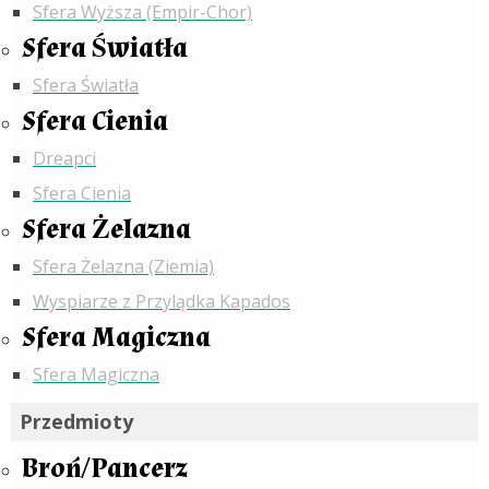
Sfera Wyższa (Empir-Chor)
Sfera Światła
Sfera Światła
Sfera Cienia
Dreapci
Sfera Cienia
Sfera Żelazna
Sfera Żelazna (Ziemia)
Wyspiarze z Przylądka Kapados
Sfera Magiczna
Sfera Magiczna
Przedmioty
Broń/Pancerz