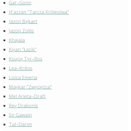
Gar–Gonn
H'azzan "Tarcza Królestwa"
Jazon Bękart
Jazon Zollis
Khajala
Kiyan "Łazik"
Książę Tyr–Ros
Lea–Kritos
Lisica Emeria
Maykar "Zwycięzca"
Mel Arieta–Draft
Rey Drakonis
Sir Gawain
Tal–Darim