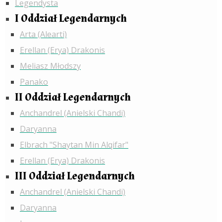
Legendysta
I Oddział Legendarnych
Arta (Alearti)
Erellan (Erya) Drakonis
Meliasz Młodszy
Panako
II Oddział Legendarnych
Anchandrel (Anielski Chandi)
Daryanna
Elbrach "Shaytan Min Alqifar"
Erellan (Erya) Drakonis
III Oddział Legendarnych
Anchandrel (Anielski Chandi)
Daryanna