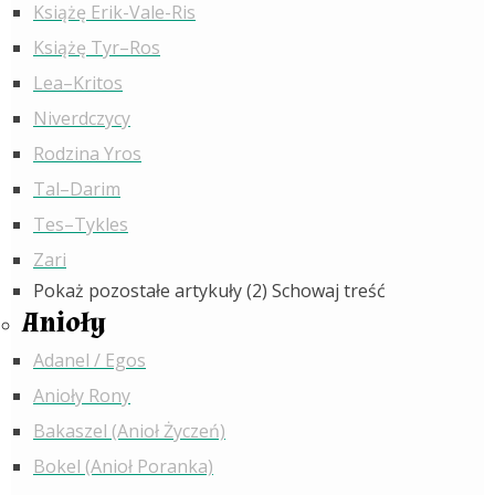
Książę Erik-Vale-Ris
Książę Tyr–Ros
Lea–Kritos
Niverdczycy
Rodzina Yros
Tal–Darim
Tes–Tykles
Zari
Pokaż pozostałe artykuły (2)
Schowaj treść
Anioły
Adanel / Egos
Anioły Rony
Bakaszel (Anioł Życzeń)
Bokel (Anioł Poranka)