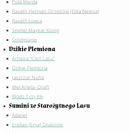
Pola Werda
Raxath Hetman Strzelców (Elita Nelesa)
Raxath Łowca
Septiel Maykar Konig
Śródmianie
Dzikie Plemiona
Arhaira "Cień Lasu"
Dzikie Plemiona
Jaszczur Nuha
Mel Arieta–Draft
Wódz Trzy Kły
Sumini ze Starożytnego Lasu
Adanel
Erellan (Erya) Drakonis