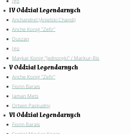
Igo
IV Oddział Legendarnych
Anchandrel (Anielski Chandi)
Anche Konig "Zefir"
Duszan
Igo
Maykar Konig "Jednoręki" / Markur-Ris
V Oddział Legendarnych
Anche Konig "Zefir"
Fionn Barais
Jaman Mets
Ortwin Paskudny
VI Oddział Legendarnych
Fionn Barais