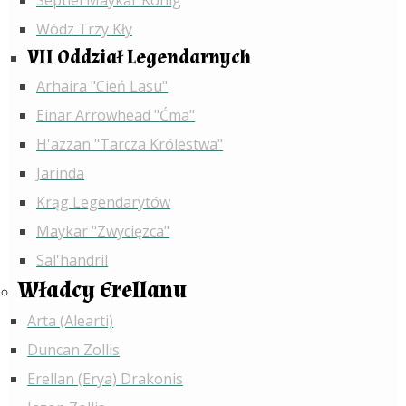
Septiel Maykar Konig
Wódz Trzy Kły
VII Oddział Legendarnych
Arhaira "Cień Lasu"
Einar Arrowhead "Ćma"
H'azzan "Tarcza Królestwa"
Jarinda
Krąg Legendarytów
Maykar "Zwycięzca"
Sal'handril
Władcy Erellanu
Arta (Alearti)
Duncan Zollis
Erellan (Erya) Drakonis