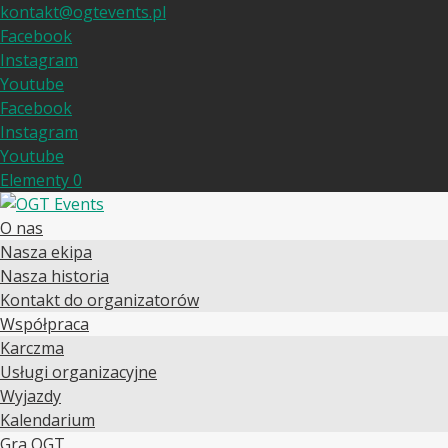
kontakt@ogtevents.pl
Facebook
Instagram
Youtube
Facebook
Instagram
Youtube
Elementy 0
O nas
Nasza ekipa
Nasza historia
Kontakt do organizatorów
Współpraca
Karczma
Usługi organizacyjne
Wyjazdy
Kalendarium
Gra OGT