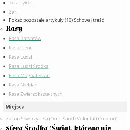
Tes–Tykles
Zari
Pokaż pozostałe artykuły (10)
Schowaj treść
Rasy
Rasa Barvatów
Rasa Cieni
Rasa Ludzi
Rasa Ludzi Środka
Rasa Magnaterran
Rasa Niebian
Rasa Zwierzokształtnych
Miejsca
Zakon Stworzyciela (Ordo Sancti Voluntati Creatori)
Sfera Środka (Świat, którego nie