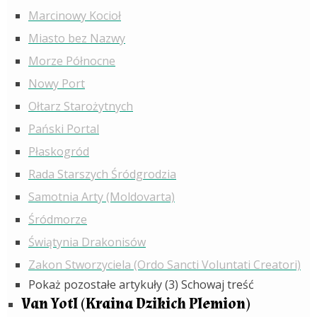
Marcinowy Kocioł
Miasto bez Nazwy
Morze Północne
Nowy Port
Ołtarz Starożytnych
Pański Portal
Płaskogród
Rada Starszych Śródgrodzia
Samotnia Arty (Moldovarta)
Śródmorze
Świątynia Drakonisów
Zakon Stworzyciela (Ordo Sancti Voluntati Creatori)
Pokaż pozostałe artykuły (3)
Schowaj treść
Van Yotl (Kraina Dzikich Plemion)