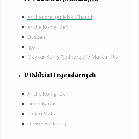
Anchandrel (Anielski Chandi)
Anche Konig "Zefir"
Duszan
Igo
Maykar Konig "Jednoręki" / Markur-Ris
V Oddział Legendarnych
Anche Konig "Zefir"
Fionn Barais
Jaman Mets
Ortwin Paskudny