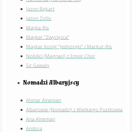
Jazon Bękart
Jazon Zollis
Mayka-Ris
Maykar "Zwycięzca"
Maykar Konig "Jednoręki" / Markur-Ris
Nobilici (Magnaci) z Empir Chor
Sir Gawain
Nomadzi Albaryjscy
Ahmar Alneman
Albarowie (Nomadzi) z Wielkiego Pustkowia
Ana Alneman
Andora