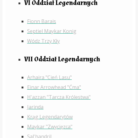
VI Oddział Legendarnych
Fionn Barais
Septiel Maykar Konig
Wódz Trzy Kły
VII Oddział Legendarnych
Arhaira "Cień Lasu"
Einar Arrowhead "Ćma"
H'azzan "Tarcza Królestwa"
Jarinda
Krąg Legendarytów
Maykar "Zwycięzca"
Sal'handril