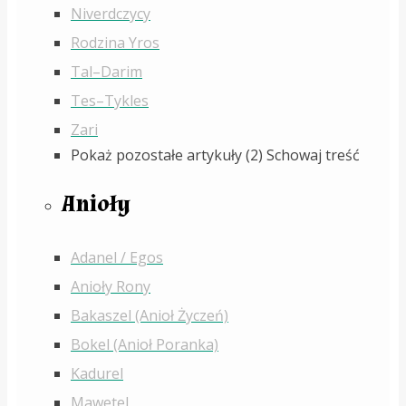
Niverdczycy
Rodzina Yros
Tal–Darim
Tes–Tykles
Zari
Pokaż pozostałe artykuły (2)
Schowaj treść
Anioły
Adanel / Egos
Anioły Rony
Bakaszel (Anioł Życzeń)
Bokel (Anioł Poranka)
Kadurel
Mawetel