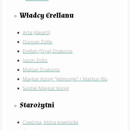
Władcy Erellanu
Arta (Alearti)
Duncan Zollis
Erellan (Erya) Drakonis
Jazon Zollis
Mattan Drakonis
Maykar Konig "Jednoręki" / Markur-Ris
Septiel Maykar Konig
Starożytni
Czwórka, która powróciła