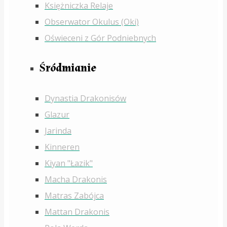
Księżniczka Relaje
Obserwator Okulus (Oki)
Oświeceni z Gór Podniebnych
Śródmianie
Dynastia Drakonisów
Glazur
Jarinda
Kinneren
Kiyan "Łazik"
Macha Drakonis
Matras Zabójca
Mattan Drakonis