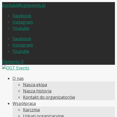
kontakt@ogtevents.pl
Facebook
Instagram
Youtube
Facebook
Instagram
Youtube
Elementy 0
O nas
Nasza ekipa
Nasza historia
Kontakt do organizatorów
Współpraca
Karczma
Usługi organizacyjne