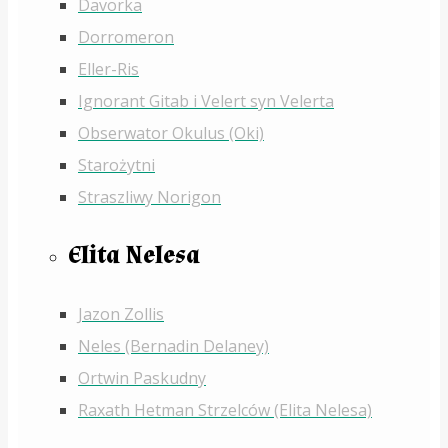
Davorka
Dorromeron
Eller-Ris
Ignorant Gitab i Velert syn Velerta
Obserwator Okulus (Oki)
Starożytni
Straszliwy Norigon
Elita Nelesa
Jazon Zollis
Neles (Bernadin Delaney)
Ortwin Paskudny
Raxath Hetman Strzelców (Elita Nelesa)