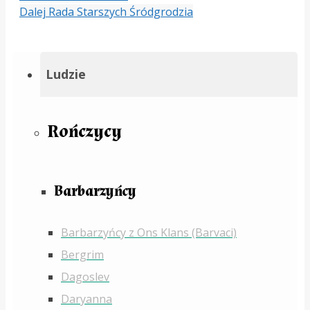
Dalej
Rada Starszych Śródgrodzia
Ludzie
Rończycy
Barbarzyńcy
Barbarzyńcy z Ons Klans (Barvaci)
Bergrim
Dagoslev
Daryanna