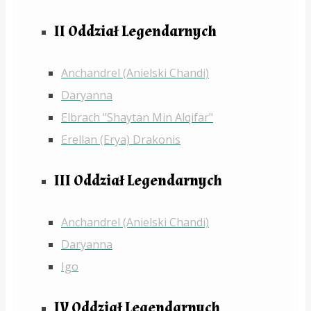
II Oddział Legendarnych
Anchandrel (Anielski Chandi)
Daryanna
Elbrach "Shaytan Min Alqifar"
Erellan (Erya) Drakonis
III Oddział Legendarnych
Anchandrel (Anielski Chandi)
Daryanna
Igo
IV Oddział Legendarnych