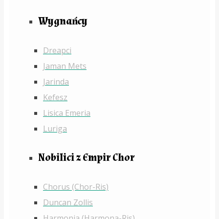
Wygnańcy
Dreapci
Jaman Mets
Jarinda
Kefesz
Lisica Emeria
Luriga
Nobilici z Empir Chor
Chorus (Chor-Ris)
Duncan Zollis
Harmonia (Harmona-Ris)