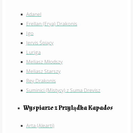
Adanel
Erellan (Erya) Drakonis
Igo
Jervis Śpiący
Luriga
Meliasz Młodszy
Meliasz Starszy
Rey Drakonis
Suminici (Mistycy) z Suma Drevisz
Wyspiarze z Przylądka Kapados
Arta (Alearti)