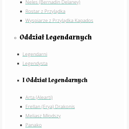
Neles (Bernadin Delaney)
Rostar z Przylądka
Wyspiarze z Przylądka Kapados
Oddział Legendarnych
Legendarni
Legendysta
I Oddział Legendarnych
Arta (Alearti)
Erellan (Erya) Drakonis
Meliasz Młodszy
Panako