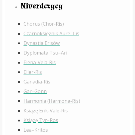
Niverdczycy
Chorus (Chor-Ris)
Czarnoksiężnik Aure–Lis
Dynastia Erisów
Dyplomata Tsu–Ari
Elena-Vela-Ris
Eller-Ris
Ganadia-Ris
Gar–Gonn
Harmonia (Harmona-Ris)
Książę Erik-Vale-Ris
Książę Tyr–Ros
Lea–Kritos