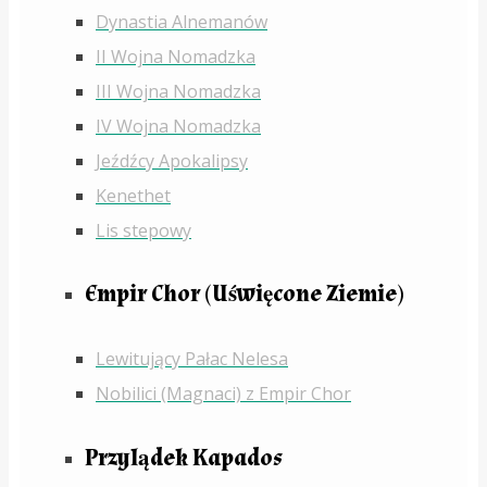
Dynastia Alnemanów
II Wojna Nomadzka
III Wojna Nomadzka
IV Wojna Nomadzka
Jeźdźcy Apokalipsy
Kenethet
Lis stepowy
Empir Chor (Uświęcone Ziemie)
Lewitujący Pałac Nelesa
Nobilici (Magnaci) z Empir Chor
Przylądek Kapados