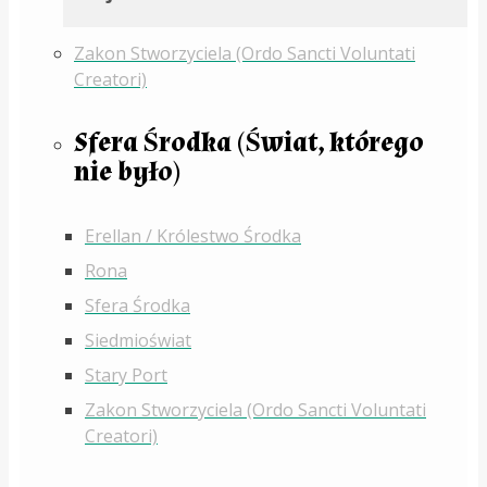
Zakon Stworzyciela (Ordo Sancti Voluntati
Creatori)
Sfera Środka (Świat, którego
nie było)
Erellan / Królestwo Środka
Rona
Sfera Środka
Siedmioświat
Stary Port
Zakon Stworzyciela (Ordo Sancti Voluntati
Creatori)