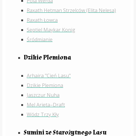
Pola Werda
Raxath Hetman Strzelców (Elita Nelesa)
Raxath Łowca
Septiel Maykar Konig
Śródmianie
Dzikie Plemiona
Arhaira "Cień Lasu"
Dzikie Plemiona
Jaszczur Nuha
Mel Arieta–Draft
Wódz Trzy Kły
Sumini ze Starożytnego Lasu