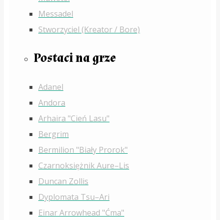
Messadel
Stworzyciel (Kreator / Bore)
Postaci na grze
Adanel
Andora
Arhaira "Cień Lasu"
Bergrim
Bermilion "Biały Prorok"
Czarnoksiężnik Aure–Lis
Duncan Zollis
Dyplomata Tsu–Ari
Einar Arrowhead "Ćma"