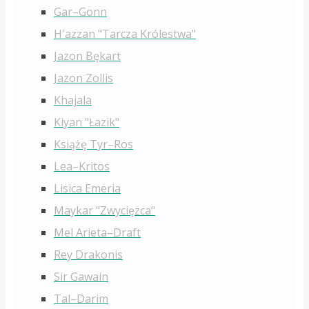
Gar–Gonn
H'azzan "Tarcza Królestwa"
Jazon Bękart
Jazon Zollis
Khajala
Kiyan "Łazik"
Książę Tyr–Ros
Lea–Kritos
Lisica Emeria
Maykar "Zwycięzca"
Mel Arieta–Draft
Rey Drakonis
Sir Gawain
Tal–Darim