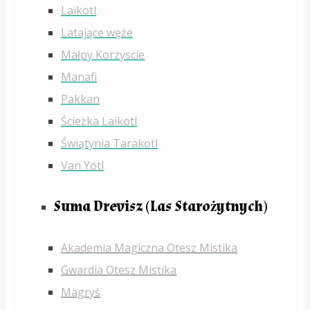
Laikotl
Latające węże
Małpy Korzyscie
Manafi
Pakkan
Ścieżka Laikotl
Świątynia Tarakotl
Van Yotl
Suma Drevisz (Las Starożytnych)
Akademia Magiczna Otesz Mistika
Gwardia Otesz Mistika
Magryś