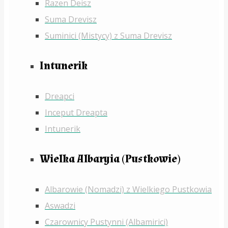
Razen Deisz
Suma Drevisz
Suminici (Mistycy) z Suma Drevisz
Intunerik
Dreapci
Inceput Dreapta
Intunerik
Wielka Albaryia (Pustkowie)
Albarowie (Nomadzi) z Wielkiego Pustkowia
Aswadzi
Czarownicy Pustynni (Albamirici)