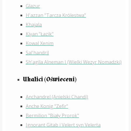
Glazur
H'azzan "Tarcza Królestwa"
Khajala
Kiyan "Łazik"
Kowal Xenim
Sal'handril
Sh'agila Alneman I (Wielki Wezyr Nomadzki)
Ukalici (Oświeceni)
Anchandrel (Anielski Chandi)
Anche Konig "Zefir"
Bermilion "Biały Prorok"
Ignorant Gitab i Velert syn Velerta