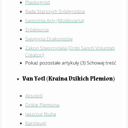
Płaskogród
Rada Starszych Śródgrodzia
Samotnia Arty (Moldovarta)
Śródmorze
Świątynia Drakonisów
Zakon Stworzyciela (Ordo Sancti Voluntati
Creatori)
Pokaż pozostałe artykuły (3)
Schowaj treść
Van Yotl (Kraina Dzikich Plemion)
Aksolotl
Dzikie Plemiona
Jaszczur Nuha
Karnipugi