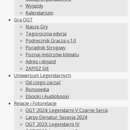
Wyjazdy
Kalendarium
Gra OGT
Nasze Gry
Tegoroczna edycja
Podręcznik Gracza v.1.0
Poradnik Strojowy
Poznaj mistrzów klimatu
Adres i dojazd
ZAPISZ SIĘ
Uniwersum Legendarnych
Od czego zacząć
Ronopedia
Ebooki i Audiobooki
Relacje i Fotorelacje
OGT 2024: Legendarni V Czarne Serca
Larpy Denatur: Secesja 2024
OGT 2023: Legendarni IV