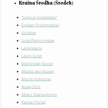
Kraina Środka (Środek)
"Smocze Królestwo"
Erellan (Śródgrodzie)
Górdom
Gród Pielgrzymów
Legendarni
Leśny Gród
Marcinowy Kocioł
Miasto bez Nazwy
Morze Północne
Nowy Port
Ołtarz Starożytnych
Pański Portal