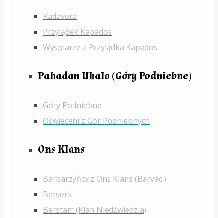
Kadavera
Przylądek Kapados
Wyspiarze z Przylądka Kapados
Pahadan Ukalo (Góry Podniebne)
Góry Podniebne
Oświeceni z Gór Podniebnych
Ons Klans
Barbarzyńcy z Ons Klans (Barvaci)
Berserki
Berstam (Klan Niedźwiedzia)