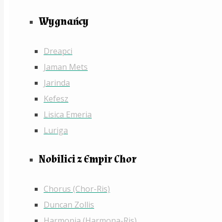
Wygnańcy
Dreapci
Jaman Mets
Jarinda
Kefesz
Lisica Emeria
Luriga
Nobilici z Empir Chor
Chorus (Chor-Ris)
Duncan Zollis
Harmonia (Harmona-Ris)