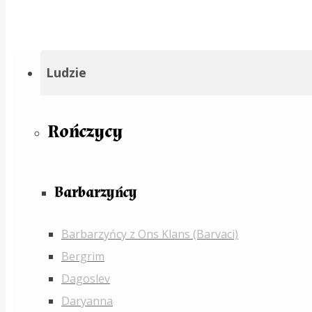
Ludzie
Rończycy
Barbarzyńcy
Barbarzyńcy z Ons Klans (Barvaci)
Bergrim
Dagoslev
Daryanna