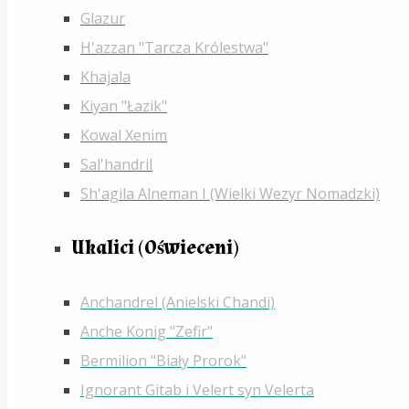
Glazur
H'azzan "Tarcza Królestwa"
Khajala
Kiyan "Łazik"
Kowal Xenim
Sal'handril
Sh'agila Alneman I (Wielki Wezyr Nomadzki)
Ukalici (Oświeceni)
Anchandrel (Anielski Chandi)
Anche Konig "Zefir"
Bermilion "Biały Prorok"
Ignorant Gitab i Velert syn Velerta