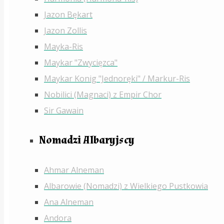
Jazon Bękart
Jazon Zollis
Mayka-Ris
Maykar "Zwycięzca"
Maykar Konig "Jednoręki" / Markur-Ris
Nobilici (Magnaci) z Empir Chor
Sir Gawain
Nomadzi Albaryjscy
Ahmar Alneman
Albarowie (Nomadzi) z Wielkiego Pustkowia
Ana Alneman
Andora