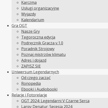
Karczma
Usługi organizacyjne
Wyjazdy
Kalendarium
Gra OGT
Nasze Gry
Tegoroczna edycja
Podręcznik Gracza v.1.0
Poradnik Strojowy
Poznaj mistrzów klimatu
Adres i dojazd
ZAPISZ SIĘ
Uniwersum Legendarnych
Od czego zacząć
Ronopedia
Ebooki i Audiobooki
Relacje i Fotorelacje
OGT 2024: Legendarni V Czarne Serca
Larpy Denatur: Secesja 2024