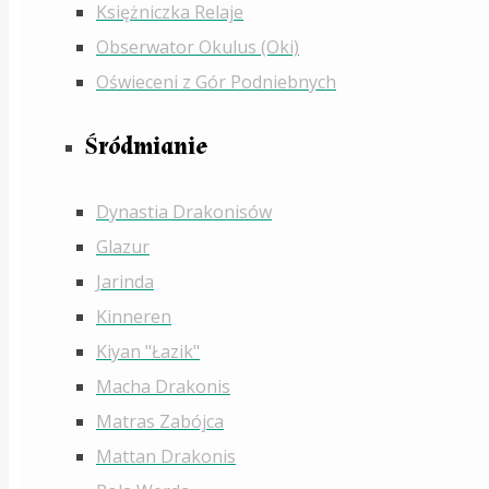
Księżniczka Relaje
Obserwator Okulus (Oki)
Oświeceni z Gór Podniebnych
Śródmianie
Dynastia Drakonisów
Glazur
Jarinda
Kinneren
Kiyan "Łazik"
Macha Drakonis
Matras Zabójca
Mattan Drakonis