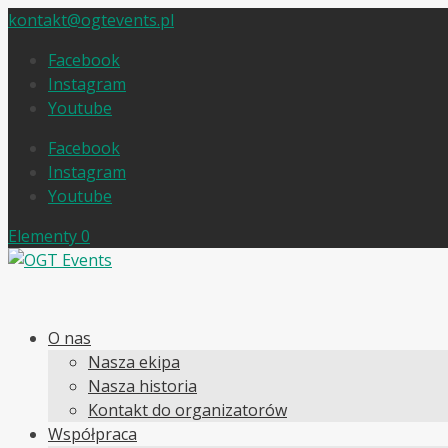
kontakt@ogtevents.pl
Facebook
Instagram
Youtube
Facebook
Instagram
Youtube
Elementy 0
O nas
Nasza ekipa
Nasza historia
Kontakt do organizatorów
Współpraca