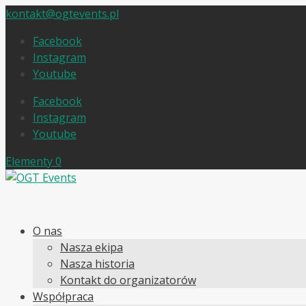
kontakt@ogtevents.pl
Facebook
Instagram
Youtube
Facebook
Instagram
Youtube
Elementy 0
O nas
Nasza ekipa
Nasza historia
Kontakt do organizatorów
Współpraca