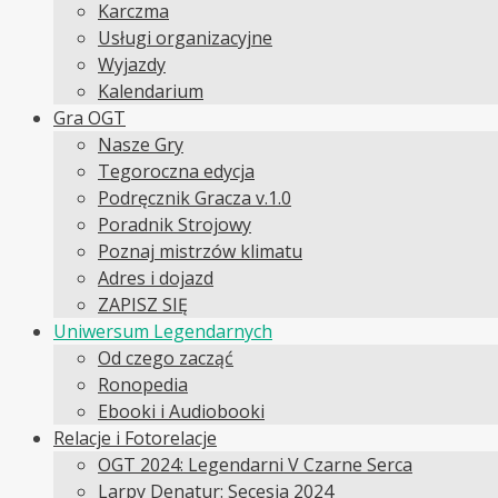
Karczma
Usługi organizacyjne
Wyjazdy
Kalendarium
Gra OGT
Nasze Gry
Tegoroczna edycja
Podręcznik Gracza v.1.0
Poradnik Strojowy
Poznaj mistrzów klimatu
Adres i dojazd
ZAPISZ SIĘ
Uniwersum Legendarnych
Od czego zacząć
Ronopedia
Ebooki i Audiobooki
Relacje i Fotorelacje
OGT 2024: Legendarni V Czarne Serca
Larpy Denatur: Secesja 2024