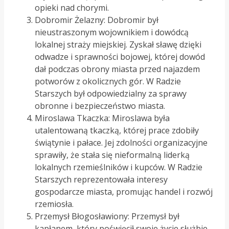
opieki nad chorymi.
Dobromir Żelazny: Dobromir był
nieustraszonym wojownikiem i dowódcą
lokalnej straży miejskiej. Zyskał sławę dzięki
odwadze i sprawności bojowej, której dowód
dał podczas obrony miasta przed najazdem
potworów z okolicznych gór. W Radzie
Starszych był odpowiedzialny za sprawy
obronne i bezpieczeństwo miasta.
Miroslawa Tkaczka: Miroslawa była
utalentowaną tkaczką, której prace zdobiły
świątynie i pałace. Jej zdolności organizacyjne
sprawiły, że stała się nieformalną liderką
lokalnych rzemieślników i kupców. W Radzie
Starszych reprezentowała interesy
gospodarcze miasta, promując handel i rozwój
rzemiosła.
Przemysł Błogosławiony: Przemysł był
kapłanem, który poświęcił swoje życie służbie