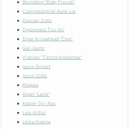
Bermilion "Biały Prorok"
Czarnoksiężnik Aure–Lis
Duncan Zollis
Dyplomata Tsu–Ari
Einar Arrowhead "Ćma"
Gar–Gonn
H'azzan "Tarcza Królestwa"
Jazon Bękart
Jazon Zollis
Khajala
Kiyan "Łazik"
Książę Tyr–Ros
Lea–Kritos
Lisica Emeria