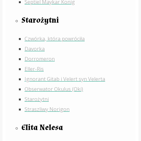
Septiel Maykar Konig
Starożytni
Czwórka, która powróciła
Davorka
Dorromeron
Eller-Ris
Ignorant Gitab i Velert syn Velerta
Obserwator Okulus (Oki)
Starożytni
Straszliwy Norigon
Elita Nelesa