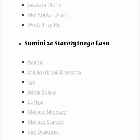
Jaszczur Nuha
Mel Arieta–Draft
Wódz Trzy Kły
Sumini ze Starożytnego Lasu
Adanel
Erellan (Erya) Drakonis
Igo
Jervis Śpiący
Luriga
Meliasz Młodszy
Meliasz Starszy
Rey Drakonis