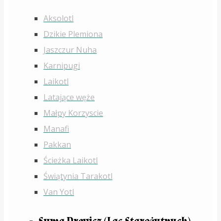
Aksolotl
Dzikie Plemiona
Jaszczur Nuha
Karnipugi
Laikotl
Latające węże
Małpy Korzyscie
Manafi
Pakkan
Ścieżka Laikotl
Świątynia Tarakotl
Van Yotl