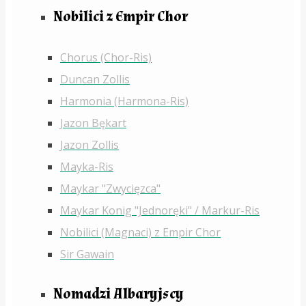
Nobilici z Empir Chor
Chorus (Chor-Ris)
Duncan Zollis
Harmonia (Harmona-Ris)
Jazon Bękart
Jazon Zollis
Mayka-Ris
Maykar "Zwycięzca"
Maykar Konig "Jednoręki" / Markur-Ris
Nobilici (Magnaci) z Empir Chor
Sir Gawain
Nomadzi Albaryjscy