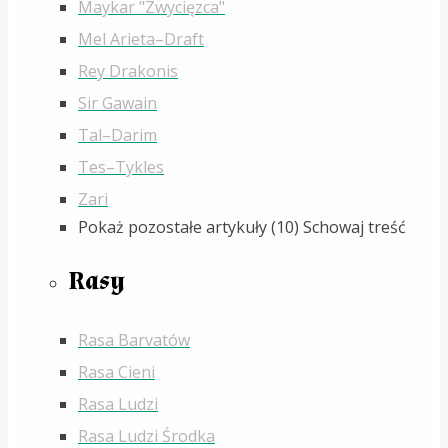
Maykar "Zwycięzca"
Mel Arieta–Draft
Rey Drakonis
Sir Gawain
Tal–Darim
Tes–Tykles
Zari
Pokaż pozostałe artykuły (10)
Schowaj treść
Rasy
Rasa Barvatów
Rasa Cieni
Rasa Ludzi
Rasa Ludzi Środka