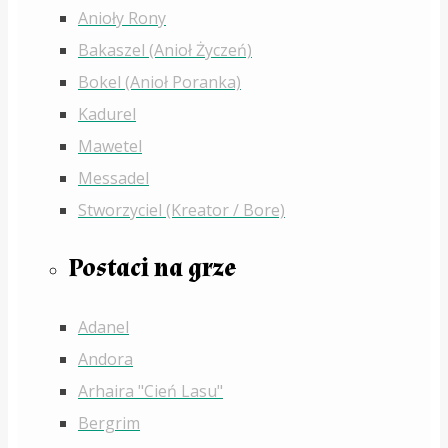
Anioły Rony
Bakaszel (Anioł Życzeń)
Bokel (Anioł Poranka)
Kadurel
Mawetel
Messadel
Stworzyciel (Kreator / Bore)
Postaci na grze
Adanel
Andora
Arhaira "Cień Lasu"
Bergrim