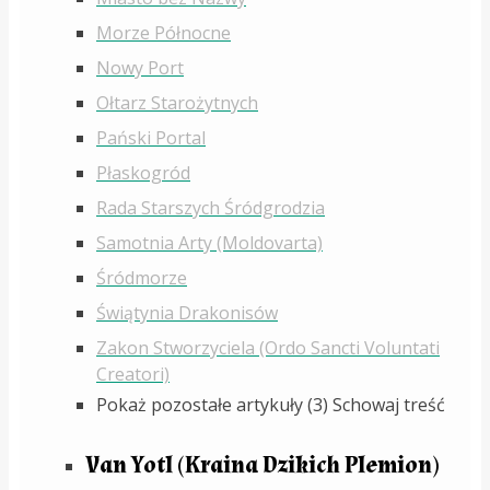
Morze Północne
Nowy Port
Ołtarz Starożytnych
Pański Portal
Płaskogród
Rada Starszych Śródgrodzia
Samotnia Arty (Moldovarta)
Śródmorze
Świątynia Drakonisów
Zakon Stworzyciela (Ordo Sancti Voluntati
Creatori)
Pokaż pozostałe artykuły (3)
Schowaj treść
Van Yotl (Kraina Dzikich Plemion)