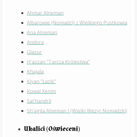
Ahmar Alneman
Albarowie (Nomadzi) z Wielkiego Pustkowia
Ana Alneman
Andora
Glazur
H'azzan "Tarcza Królestwa"
Khajala
Kiyan "Łazik"
Kowal Xenim
Sal'handril
Sh'agila Alneman I (Wielki Wezyr Nomadzki)
Ukalici (Oświeceni)