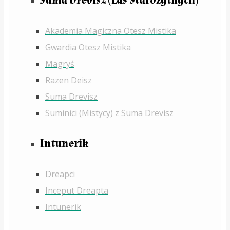
Suma Drevisz (Las Starożytnych)
Akademia Magiczna Otesz Mistika
Gwardia Otesz Mistika
Magryś
Razen Deisz
Suma Drevisz
Suminici (Mistycy) z Suma Drevisz
Intunerik
Dreapci
Inceput Dreapta
Intunerik