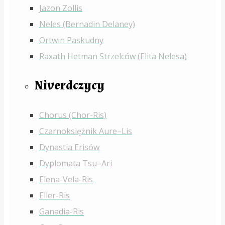
Jazon Zollis
Neles (Bernadin Delaney)
Ortwin Paskudny
Raxath Hetman Strzelców (Elita Nelesa)
Niverdczycy
Chorus (Chor-Ris)
Czarnoksiężnik Aure–Lis
Dynastia Erisów
Dyplomata Tsu–Ari
Elena-Vela-Ris
Eller-Ris
Ganadia-Ris