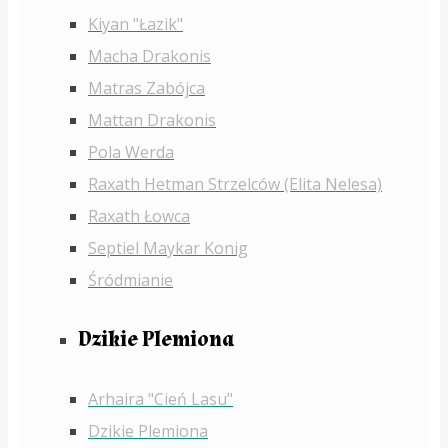
Kiyan "Łazik"
Macha Drakonis
Matras Zabójca
Mattan Drakonis
Pola Werda
Raxath Hetman Strzelców (Elita Nelesa)
Raxath Łowca
Septiel Maykar Konig
Śródmianie
Dzikie Plemiona
Arhaira "Cień Lasu"
Dzikie Plemiona