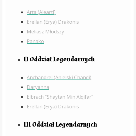
Arta (Alearti)
Erellan (Erya) Drakonis
Meliasz Młodszy
Panako
II Oddział Legendarnych
Anchandrel (Anielski Chandi)
Daryanna
Elbrach "Shaytan Min Alqifar"
Erellan (Erya) Drakonis
III Oddział Legendarnych