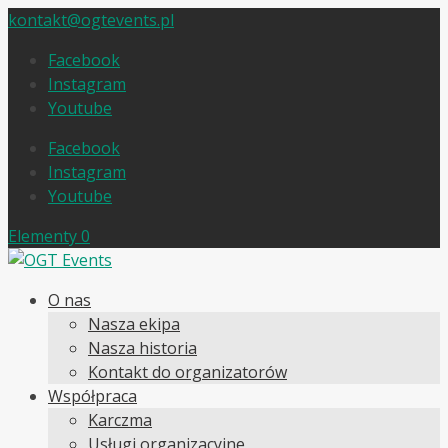
kontakt@ogtevents.pl
Facebook
Instagram
Youtube
Facebook
Instagram
Youtube
Elementy 0
O nas
Nasza ekipa
Nasza historia
Kontakt do organizatorów
Współpraca
Karczma
Usługi organizacyjne