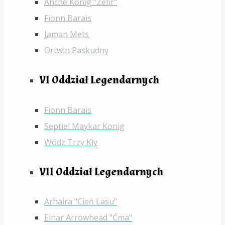
Anche Konig "Zefir"
Fionn Barais
Jaman Mets
Ortwin Paskudny
VI Oddział Legendarnych
Fionn Barais
Septiel Maykar Konig
Wódz Trzy Kły
VII Oddział Legendarnych
Arhaira "Cień Lasu"
Einar Arrowhead "Ćma"