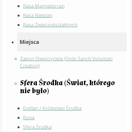
Rasa Magnaterran
Rasa Niebian
Rasa Zwierzokształtnych
Miejsca
Zakon Stworzyciela (Ordo Sancti Voluntati
Creatori)
Sfera Środka (Świat, którego
nie było)
Erellan / Królestwo Środka
Rona
Sfera Środka