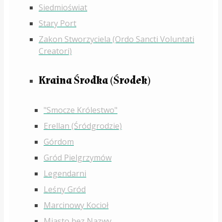
Siedmioświat
Stary Port
Zakon Stworzyciela (Ordo Sancti Voluntati
Creatori)
Kraina Środka (Środek)
"Smocze Królestwo"
Erellan (Śródgrodzie)
Górdom
Gród Pielgrzymów
Legendarni
Leśny Gród
Marcinowy Kocioł
Miasto bez Nazwy