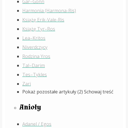
Gar–Gonn
Harmonia (Harmona-Ris)
Książę Erik-Vale-Ris
Książę Tyr–Ros
Lea–Kritos
Niverdczycy
Rodzina Yros
Tal–Darim
Tes–Tykles
Zari
Pokaż pozostałe artykuły (2)
Schowaj treść
Anioły
Adanel / Egos