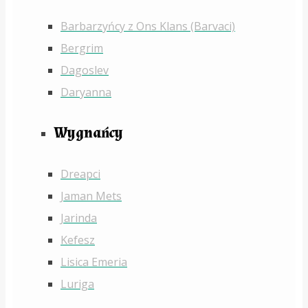
Barbarzyńcy z Ons Klans (Barvaci)
Bergrim
Dagoslev
Daryanna
Wygnańcy
Dreapci
Jaman Mets
Jarinda
Kefesz
Lisica Emeria
Luriga