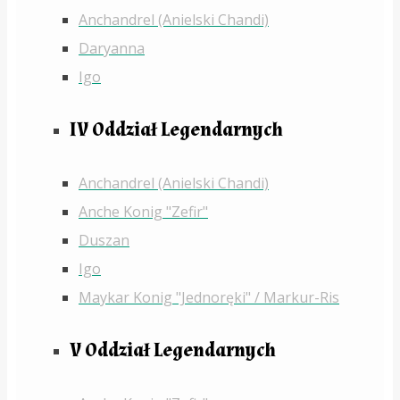
Anchandrel (Anielski Chandi)
Daryanna
Igo
IV Oddział Legendarnych
Anchandrel (Anielski Chandi)
Anche Konig "Zefir"
Duszan
Igo
Maykar Konig "Jednoręki" / Markur-Ris
V Oddział Legendarnych