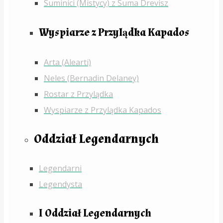
Suminici (Mistycy) z Suma Drevisz
Wyspiarze z Przylądka Kapados
Arta (Alearti)
Neles (Bernadin Delaney)
Rostar z Przylądka
Wyspiarze z Przylądka Kapados
Oddział Legendarnych
Legendarni
Legendysta
I Oddział Legendarnych