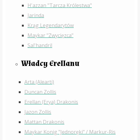
H'azzan "Tarcza Królestwa"
Jarinda
Krąg Legendarytów
Maykar "Zwycięzca"
Sal'handril
Władcy Erellanu
Arta (Alearti)
Duncan Zollis
Erellan (Erya) Drakonis
Jazon Zollis
Mattan Drakonis
Maykar Konig "Jednoręki" / Markur-Ris