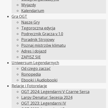
Wyjazdy
Kalendarium
Gra OGT
Nasze Gry
Tegoroczna edycja
Podręcznik Gracza v.1.0
Poradnik Strojowy
Poznaj mistrzów klimatu
Adres i dojazd
ZAPISZ SIĘ
Uniwersum Legendarnych
Od czego zacząć
Ronopedia
Ebooki i Audiobooki
Relacje i Fotorelacje
OGT 2024: Legendarni V Czarne Serca
Larpy Denatur: Secesja 2024
OGT 2023: Legendarni IV