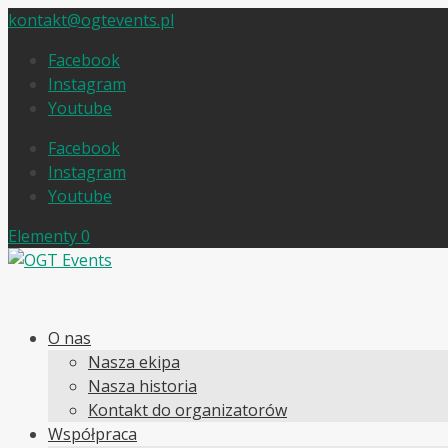
kontakt@ogtevents.pl
Facebook
Instagram
Youtube
Facebook
Instagram
Youtube
Elementy 0
O nas
Nasza ekipa
Nasza historia
Kontakt do organizatorów
Współpraca