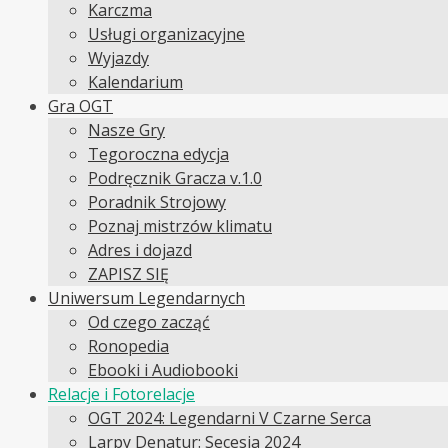
Karczma
Usługi organizacyjne
Wyjazdy
Kalendarium
Gra OGT
Nasze Gry
Tegoroczna edycja
Podręcznik Gracza v.1.0
Poradnik Strojowy
Poznaj mistrzów klimatu
Adres i dojazd
ZAPISZ SIĘ
Uniwersum Legendarnych
Od czego zacząć
Ronopedia
Ebooki i Audiobooki
Relacje i Fotorelacje
OGT 2024: Legendarni V Czarne Serca
Larpy Denatur: Secesja 2024