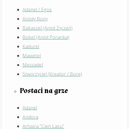
Adanel / Egos
Anioły Rony
Bakaszel (Anioł Życzeń)
Bokel (Anioł Poranka)
Kadurel
Mawetel
Messadel
Stworzyciel (Kreator / Bore)
Postaci na grze
Adanel
Andora
Arhaira "Cień Lasu"