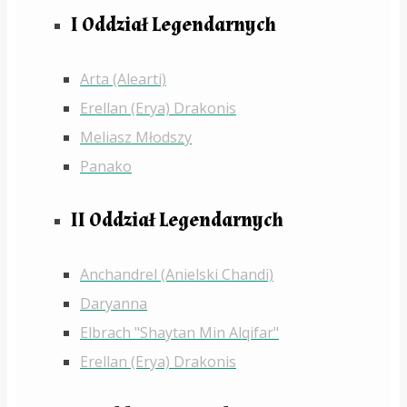
I Oddział Legendarnych
Arta (Alearti)
Erellan (Erya) Drakonis
Meliasz Młodszy
Panako
II Oddział Legendarnych
Anchandrel (Anielski Chandi)
Daryanna
Elbrach "Shaytan Min Alqifar"
Erellan (Erya) Drakonis