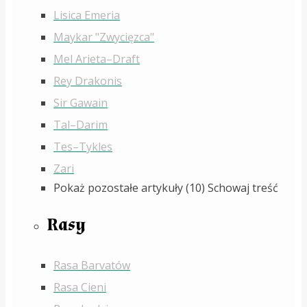
Lisica Emeria
Maykar "Zwycięzca"
Mel Arieta–Draft
Rey Drakonis
Sir Gawain
Tal–Darim
Tes–Tykles
Zari
Pokaż pozostałe artykuły (10)
Schowaj treść
Rasy
Rasa Barvatów
Rasa Cieni