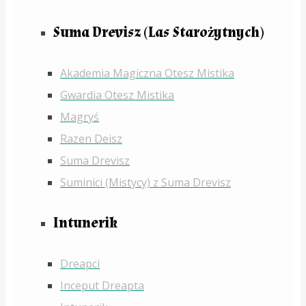
Suma Drevisz (Las Starożytnych)
Akademia Magiczna Otesz Mistika
Gwardia Otesz Mistika
Magryś
Razen Deisz
Suma Drevisz
Suminici (Mistycy) z Suma Drevisz
Intunerik
Dreapci
Inceput Dreapta