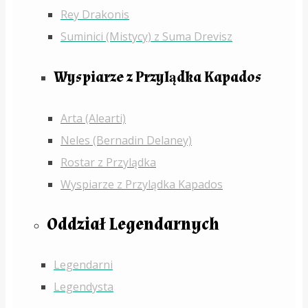
Rey Drakonis
Suminici (Mistycy) z Suma Drevisz
Wyspiarze z Przylądka Kapados
Arta (Alearti)
Neles (Bernadin Delaney)
Rostar z Przylądka
Wyspiarze z Przylądka Kapados
Oddział Legendarnych
Legendarni
Legendysta