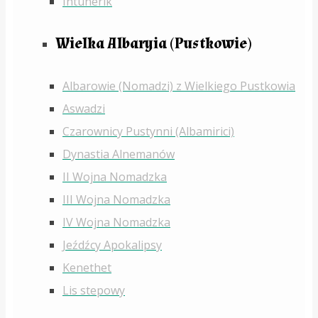
Intunerik
Wielka Albaryia (Pustkowie)
Albarowie (Nomadzi) z Wielkiego Pustkowia
Aswadzi
Czarownicy Pustynni (Albamirici)
Dynastia Alnemanów
II Wojna Nomadzka
III Wojna Nomadzka
IV Wojna Nomadzka
Jeźdźcy Apokalipsy
Kenethet
Lis stepowy