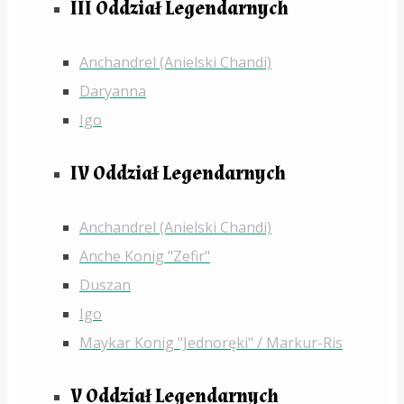
III Oddział Legendarnych
Anchandrel (Anielski Chandi)
Daryanna
Igo
IV Oddział Legendarnych
Anchandrel (Anielski Chandi)
Anche Konig "Zefir"
Duszan
Igo
Maykar Konig "Jednoręki" / Markur-Ris
V Oddział Legendarnych