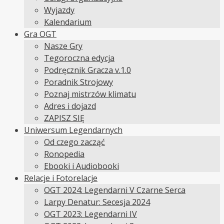
Wyjazdy
Kalendarium
Gra OGT
Nasze Gry
Tegoroczna edycja
Podręcznik Gracza v.1.0
Poradnik Strojowy
Poznaj mistrzów klimatu
Adres i dojazd
ZAPISZ SIĘ
Uniwersum Legendarnych
Od czego zacząć
Ronopedia
Ebooki i Audiobooki
Relacje i Fotorelacje
OGT 2024: Legendarni V Czarne Serca
Larpy Denatur: Secesja 2024
OGT 2023: Legendarni IV