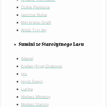
Dzikie Plemiona
Jaszczur Nuha
Mel Arieta–Draft
Wódz Trzy Kły
Sumini ze Starożytnego Lasu
Adanel
Erellan (Erya) Drakonis
Igo
Jervis Śpiący
Luriga
Meliasz Młodszy
Meliasz Starszy