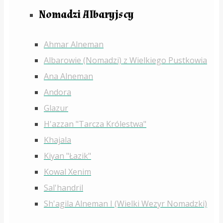
Nomadzi Albaryjscy
Ahmar Alneman
Albarowie (Nomadzi) z Wielkiego Pustkowia
Ana Alneman
Andora
Glazur
H'azzan "Tarcza Królestwa"
Khajala
Kiyan "Łazik"
Kowal Xenim
Sal'handril
Sh'agila Alneman I (Wielki Wezyr Nomadzki)