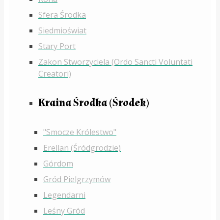
Sfera Środka
Siedmioświat
Stary Port
Zakon Stworzyciela (Ordo Sancti Voluntati
Creatori)
Kraina Środka (Środek)
"Smocze Królestwo"
Erellan (Śródgrodzie)
Górdom
Gród Pielgrzymów
Legendarni
Leśny Gród