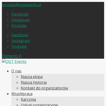
kontakt@ogtevents.pl
Facebook
Instagram
Youtube
Facebook
Instagram
Youtube
Elementy 0
O nas
Nasza ekipa
Nasza historia
Kontakt do organizatorów
Współpraca
Karczma
Usługi organizacyjne