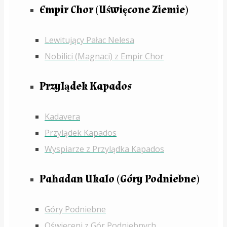
Empir Chor (Uświęcone Ziemie)
Lewitujący Pałac Nelesa
Nobilici (Magnaci) z Empir Chor
Przylądek Kapados
Kadavera
Przylądek Kapados
Wyspiarze z Przylądka Kapados
Pahadan Ukalo (Góry Podniebne)
Góry Podniebne
Oświeceni z Gór Podniebnych