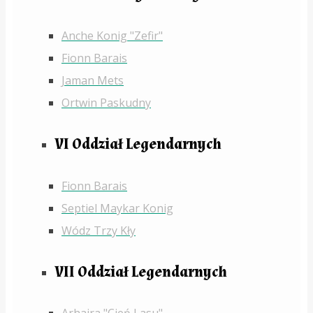
Anche Konig "Zefir"
Fionn Barais
Jaman Mets
Ortwin Paskudny
VI Oddział Legendarnych
Fionn Barais
Septiel Maykar Konig
Wódz Trzy Kły
VII Oddział Legendarnych