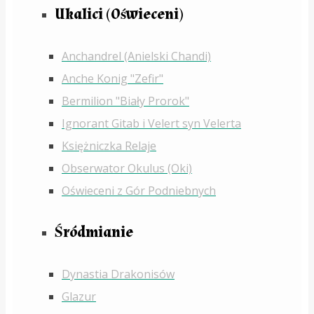
Ukalici (Oświeceni)
Anchandrel (Anielski Chandi)
Anche Konig "Zefir"
Bermilion "Biały Prorok"
Ignorant Gitab i Velert syn Velerta
Księżniczka Relaje
Obserwator Okulus (Oki)
Oświeceni z Gór Podniebnych
Śródmianie
Dynastia Drakonisów
Glazur