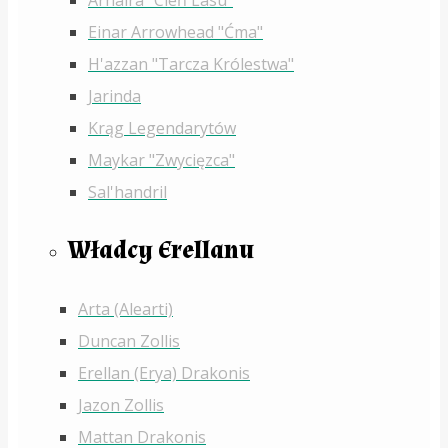
Arhaira "Cień Lasu"
Einar Arrowhead "Ćma"
H'azzan "Tarcza Królestwa"
Jarinda
Krąg Legendarytów
Maykar "Zwycięzca"
Sal'handril
Władcy Erellanu
Arta (Alearti)
Duncan Zollis
Erellan (Erya) Drakonis
Jazon Zollis
Mattan Drakonis