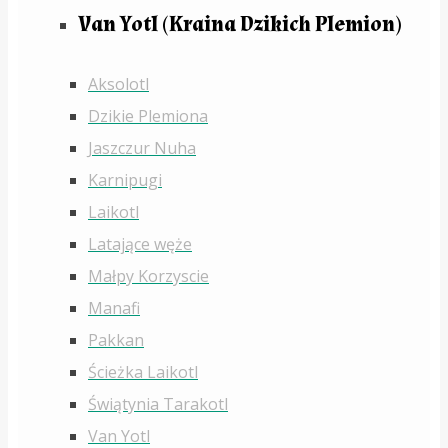
Van Yotl (Kraina Dzikich Plemion)
Aksolotl
Dzikie Plemiona
Jaszczur Nuha
Karnipugi
Laikotl
Latające węże
Małpy Korzyscie
Manafi
Pakkan
Ścieżka Laikotl
Świątynia Tarakotl
Van Yotl