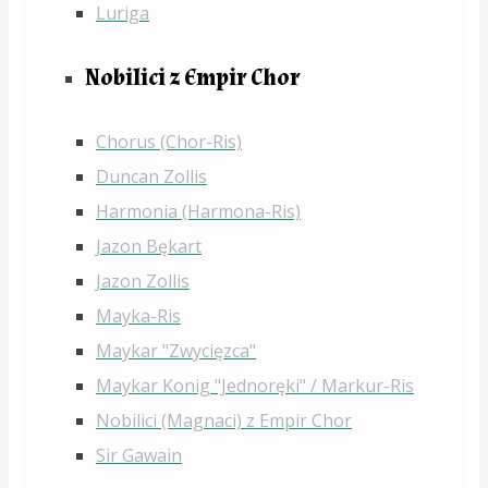
Luriga
Nobilici z Empir Chor
Chorus (Chor-Ris)
Duncan Zollis
Harmonia (Harmona-Ris)
Jazon Bękart
Jazon Zollis
Mayka-Ris
Maykar "Zwycięzca"
Maykar Konig "Jednoręki" / Markur-Ris
Nobilici (Magnaci) z Empir Chor
Sir Gawain