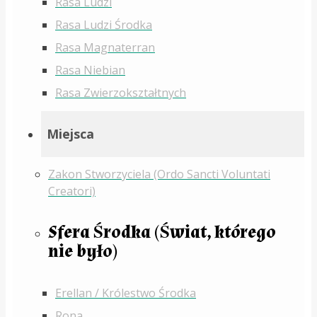
Rasa Ludzi
Rasa Ludzi Środka
Rasa Magnaterran
Rasa Niebian
Rasa Zwierzokształtnych
Miejsca
Zakon Stworzyciela (Ordo Sancti Voluntati
Creatori)
Sfera Środka (Świat, którego
nie było)
Erellan / Królestwo Środka
Rona