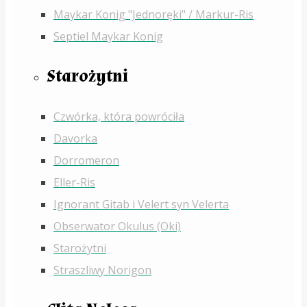
Maykar Konig "Jednoręki" / Markur-Ris
Septiel Maykar Konig
Starożytni
Czwórka, która powróciła
Davorka
Dorromeron
Eller-Ris
Ignorant Gitab i Velert syn Velerta
Obserwator Okulus (Oki)
Starożytni
Straszliwy Norigon