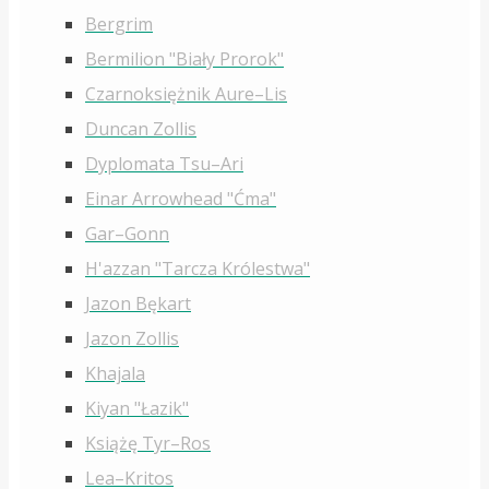
Bergrim
Bermilion "Biały Prorok"
Czarnoksiężnik Aure–Lis
Duncan Zollis
Dyplomata Tsu–Ari
Einar Arrowhead "Ćma"
Gar–Gonn
H'azzan "Tarcza Królestwa"
Jazon Bękart
Jazon Zollis
Khajala
Kiyan "Łazik"
Książę Tyr–Ros
Lea–Kritos