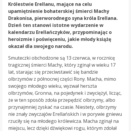
Królestwie Erellanu, mające na celu
upamiętnienie bohaterskiej śmierci Machy
Drakonisa, pierworodnego syna króla Erellana.
Dzień ten stanowi istotne wydarzenie w
kalendarzu Erellańczyków, przypominając o
heroizmie i poświęceniu, jakie młody książę
okazał dla swojego narodu.
Smuteczki obchodzone są 13 czerwca, w rocznicę
tragicznej śmierci Machy, który zginął w wieku 17
lat, starając się przeciwstawić się bandzie
olbrzymów z północnej części Rony. Macha, mimo
swojego młodego wieku, wyzwał herszta
olbrzymów, Gronna, na pojedynek i zwyciężył, licząc,
że w ten sposób zdoła przepędzić olbrzymy, albo
przynajmniej zyskać na czasie. Niestety, olbrzymy
nie znały zwyczajów Erellańskich i w porywie gniewu
rzuciły się na młodego królewicza. Macha zginął na
miejscu, lecz dzięki dźwiękowi rogu, którym zdołał