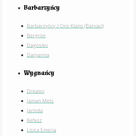
Barbarzyńcy
Barbarzyńcy z Ons Klans (Barvaci)
Bergrim
Dagoslev
Daryanna
Wygnańcy
Dreapci
Jaman Mets
Jarinda
Kefesz
Lisica Emeria