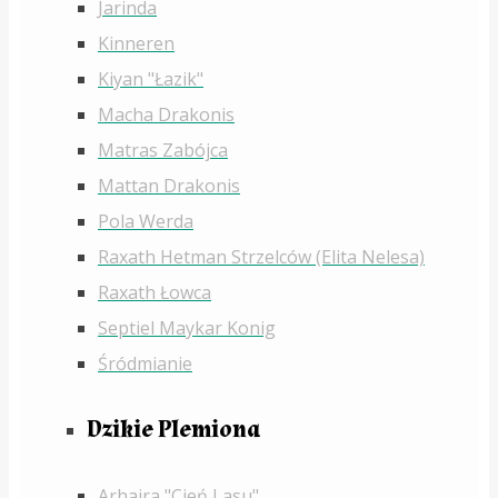
Jarinda
Kinneren
Kiyan "Łazik"
Macha Drakonis
Matras Zabójca
Mattan Drakonis
Pola Werda
Raxath Hetman Strzelców (Elita Nelesa)
Raxath Łowca
Septiel Maykar Konig
Śródmianie
Dzikie Plemiona
Arhaira "Cień Lasu"