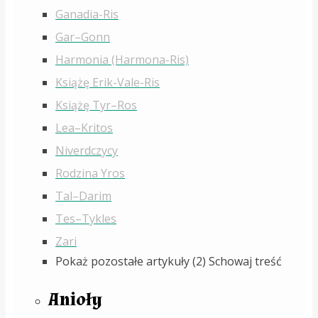
Ganadia-Ris
Gar–Gonn
Harmonia (Harmona-Ris)
Książę Erik-Vale-Ris
Książę Tyr–Ros
Lea–Kritos
Niverdczycy
Rodzina Yros
Tal–Darim
Tes–Tykles
Zari
Pokaż pozostałe artykuły (2)
Schowaj treść
Anioły