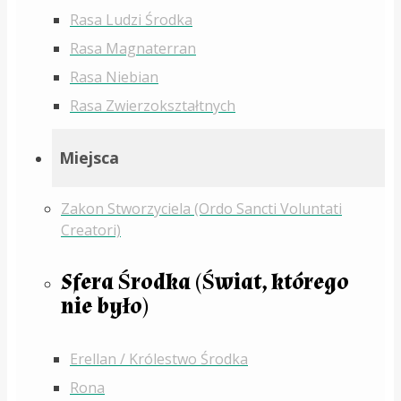
Rasa Ludzi Środka
Rasa Magnaterran
Rasa Niebian
Rasa Zwierzokształtnych
Miejsca
Zakon Stworzyciela (Ordo Sancti Voluntati
Creatori)
Sfera Środka (Świat, którego
nie było)
Erellan / Królestwo Środka
Rona