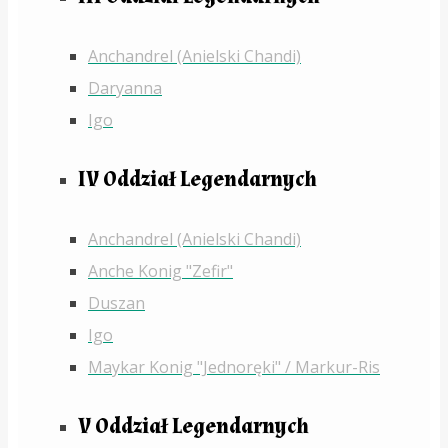
Anchandrel (Anielski Chandi)
Daryanna
Igo
IV Oddział Legendarnych
Anchandrel (Anielski Chandi)
Anche Konig "Zefir"
Duszan
Igo
Maykar Konig "Jednoręki" / Markur-Ris
V Oddział Legendarnych