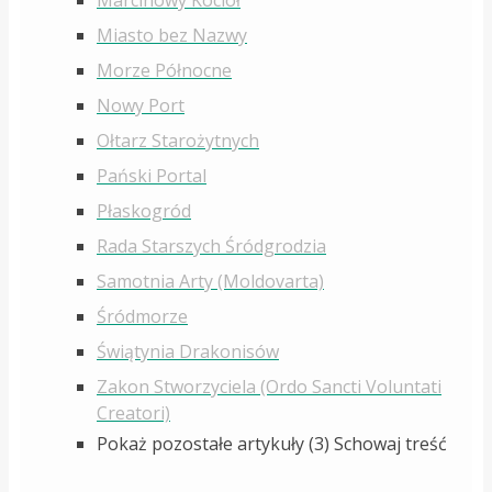
Marcinowy Kocioł
Miasto bez Nazwy
Morze Północne
Nowy Port
Ołtarz Starożytnych
Pański Portal
Płaskogród
Rada Starszych Śródgrodzia
Samotnia Arty (Moldovarta)
Śródmorze
Świątynia Drakonisów
Zakon Stworzyciela (Ordo Sancti Voluntati
Creatori)
Pokaż pozostałe artykuły (3)
Schowaj treść