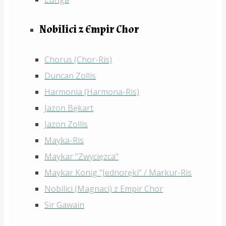
Nobilici z Empir Chor
Chorus (Chor-Ris)
Duncan Zollis
Harmonia (Harmona-Ris)
Jazon Bękart
Jazon Zollis
Mayka-Ris
Maykar "Zwycięzca"
Maykar Konig "Jednoręki" / Markur-Ris
Nobilici (Magnaci) z Empir Chor
Sir Gawain