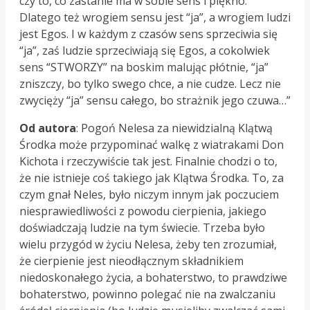
czy to, co zastanie ma w sobie sens i piękno.
Dlatego też wrogiem sensu jest “ja”, a wrogiem ludzi
jest Egos. I w każdym z czasów sens sprzeciwia się
“ja”, zaś ludzie sprzeciwiają się Egos, a cokolwiek
sens “STWORZY” na boskim malując płótnie, “ja”
zniszczy, bo tylko swego chce, a nie cudze. Lecz nie
zwycięży “ja” sensu całego, bo strażnik jego czuwa…”
Od autora
: Pogoń Nelesa za niewidzialną Klątwą
Środka może przypominać walkę z wiatrakami Don
Kichota i rzeczywiście tak jest. Finalnie chodzi o to,
że nie istnieje coś takiego jak Klątwa Środka. To, za
czym gnał Neles, było niczym innym jak poczuciem
niesprawiedliwości z powodu cierpienia, jakiego
doświadczają ludzie na tym świecie. Trzeba było
wielu przygód w życiu Nelesa, żeby ten zrozumiał,
że cierpienie jest nieodłącznym składnikiem
niedoskonałego życia, a bohaterstwo, to prawdziwe
bohaterstwo, powinno polegać nie na zwalczaniu