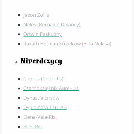
Jazon Zollis
Neles (Bernadin Delaney)
Ortwin Paskudny
Raxath Hetman Strzelców (Elita Nelesa)
Niverdczycy
Chorus (Chor-Ris)
Czarnoksiężnik Aure–Lis
Dynastia Erisów
Dyplomata Tsu–Ari
Elena-Vela-Ris
Eller-Ris