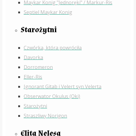
Maykar Konig "Jednoręki" / Markur-Ris
Septiel Maykar Konig
Starożytni
Czwórka, która powróciła
Davorka
Dorromeron
Eller-Ris
Ignorant Gitab i Velert syn Velerta
Obserwator Okulus (Oki)
Starożytni
Straszliwy Norigon
Elita Nelesa