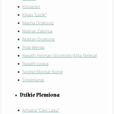
Kinneren
Kiyan "Łazik"
Macha Drakonis
Matras Zabójca
Mattan Drakonis
Pola Werda
Raxath Hetman Strzelców (Elita Nelesa)
Raxath Łowca
Septiel Maykar Konig
Śródmianie
Dzikie Plemiona
Arhaira "Cień Lasu"