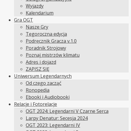
Wyjazdy
Kalendarium
Gra OGT
Nasze Gry
Tegoroczna edycja
Podręcznik Gracza v.1.0
Poradnik Strojowy
Poznaj mistrzów klimatu
Adres i dojazd
ZAPISZ SIĘ
Uniwersum Legendarnych
Od czego zacząć
Ronopedia
Ebooki i Audiobooki
Relacje i Fotorelacje
OGT 2024: Legendarni V Czarne Serca
Larpy Denatur: Secesja 2024
OGT 2023: Legendarni IV