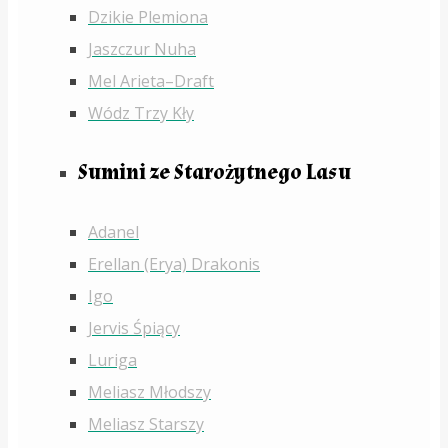
Dzikie Plemiona
Jaszczur Nuha
Mel Arieta–Draft
Wódz Trzy Kły
Sumini ze Starożytnego Lasu
Adanel
Erellan (Erya) Drakonis
Igo
Jervis Śpiący
Luriga
Meliasz Młodszy
Meliasz Starszy