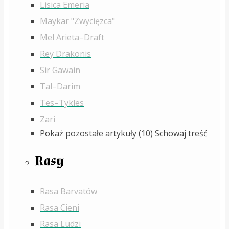
Lisica Emeria
Maykar "Zwycięzca"
Mel Arieta–Draft
Rey Drakonis
Sir Gawain
Tal–Darim
Tes–Tykles
Zari
Pokaż pozostałe artykuły (10)
Schowaj treść
Rasy
Rasa Barvatów
Rasa Cieni
Rasa Ludzi