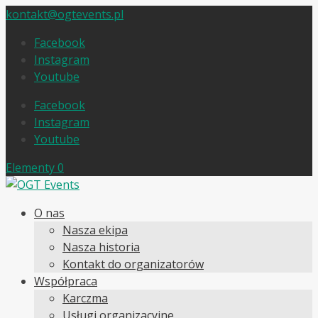
kontakt@ogtevents.pl
Facebook
Instagram
Youtube
Facebook
Instagram
Youtube
Elementy 0
O nas
Nasza ekipa
Nasza historia
Kontakt do organizatorów
Współpraca
Karczma
Usługi organizacyjne