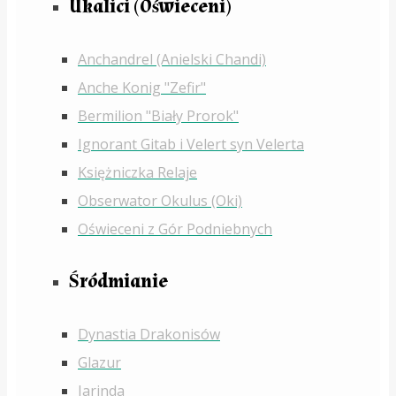
Ukalici (Oświeceni)
Anchandrel (Anielski Chandi)
Anche Konig "Zefir"
Bermilion "Biały Prorok"
Ignorant Gitab i Velert syn Velerta
Księżniczka Relaje
Obserwator Okulus (Oki)
Oświeceni z Gór Podniebnych
Śródmianie
Dynastia Drakonisów
Glazur
Jarinda