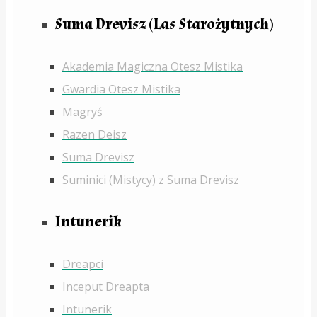
Suma Drevisz (Las Starożytnych)
Akademia Magiczna Otesz Mistika
Gwardia Otesz Mistika
Magryś
Razen Deisz
Suma Drevisz
Suminici (Mistycy) z Suma Drevisz
Intunerik
Dreapci
Inceput Dreapta
Intunerik