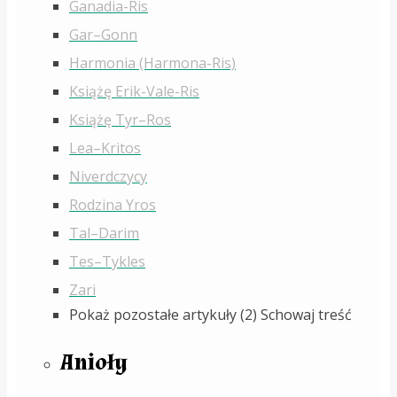
Ganadia-Ris
Gar–Gonn
Harmonia (Harmona-Ris)
Książę Erik-Vale-Ris
Książę Tyr–Ros
Lea–Kritos
Niverdczycy
Rodzina Yros
Tal–Darim
Tes–Tykles
Zari
Pokaż pozostałe artykuły (2)
Schowaj treść
Anioły