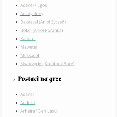
Adanel / Egos
Anioły Rony
Bakaszel (Anioł Życzeń)
Bokel (Anioł Poranka)
Kadurel
Mawetel
Messadel
Stworzyciel (Kreator / Bore)
Postaci na grze
Adanel
Andora
Arhaira "Cień Lasu"