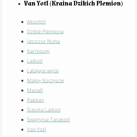
Van Yotl (Kraina Dzikich Plemion)
Aksolotl
Dzikie Plemiona
Jaszczur Nuha
Karnipugi
Laikotl
Latające węże
Małpy Korzyscie
Manafi
Pakkan
Ścieżka Laikotl
Świątynia Tarakotl
Van Yotl