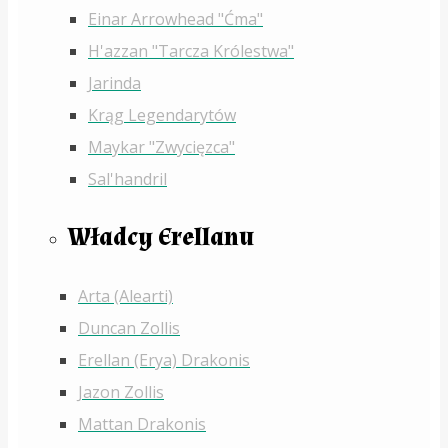
Einar Arrowhead "Ćma"
H'azzan "Tarcza Królestwa"
Jarinda
Krąg Legendarytów
Maykar "Zwycięzca"
Sal'handril
Władcy Erellanu
Arta (Alearti)
Duncan Zollis
Erellan (Erya) Drakonis
Jazon Zollis
Mattan Drakonis