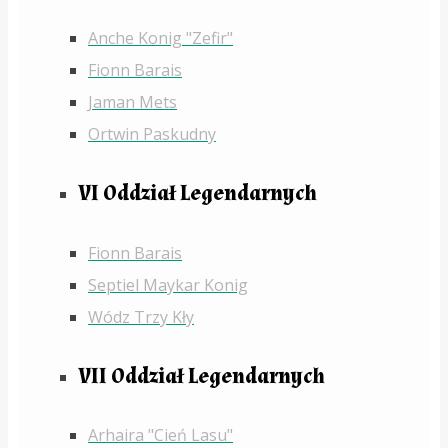
Anche Konig "Zefir"
Fionn Barais
Jaman Mets
Ortwin Paskudny
VI Oddział Legendarnych
Fionn Barais
Septiel Maykar Konig
Wódz Trzy Kły
VII Oddział Legendarnych
Arhaira "Cień Lasu"