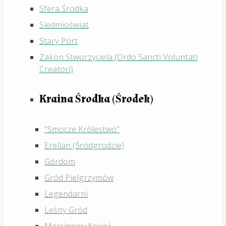
Sfera Środka
Siedmioświat
Stary Port
Zakon Stworzyciela (Ordo Sancti Voluntati
Creatori)
Kraina Środka (Środek)
"Smocze Królestwo"
Erellan (Śródgrodzie)
Górdom
Gród Pielgrzymów
Legendarni
Leśny Gród