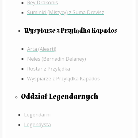
Rey Drakonis
Suminici (Mistycy) z Suma Drevisz
Wyspiarze z Przylądka Kapados
Arta (Alearti)
Neles (Bernadin Delaney)
Rostar z Przylądka
Wyspiarze z Przylądka Kapados
Oddział Legendarnych
Legendarni
Legendysta