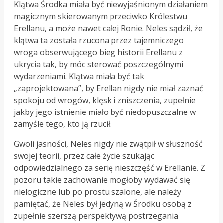
Klątwa Środka miała być niewyjaśnionym działaniem
magicznym skierowanym przeciwko Królestwu
Erellanu, a może nawet całej Ronie. Neles sądził, że
klątwa ta została rzucona przez tajemniczego
wroga obserwującego bieg historii Erellanu z
ukrycia tak, by móc sterować poszczególnymi
wydarzeniami. Klątwa miała być tak
„zaprojektowana”, by Erellan nigdy nie miał zaznać
spokoju od wrogów, klęsk i zniszczenia, zupełnie
jakby jego istnienie miało być niedopuszczalne w
zamyśle tego, kto ją rzucił.
Gwoli jasności, Neles nigdy nie zwątpił w słuszność
swojej teorii, przez całe życie szukając
odpowiedzialnego za serię nieszczęść w Erellanie. Z
pozoru takie zachowanie mogłoby wydawać się
nielogiczne lub po prostu szalone, ale należy
pamiętać, że Neles był jedyną w Środku osobą z
zupełnie szerszą perspektywą postrzegania