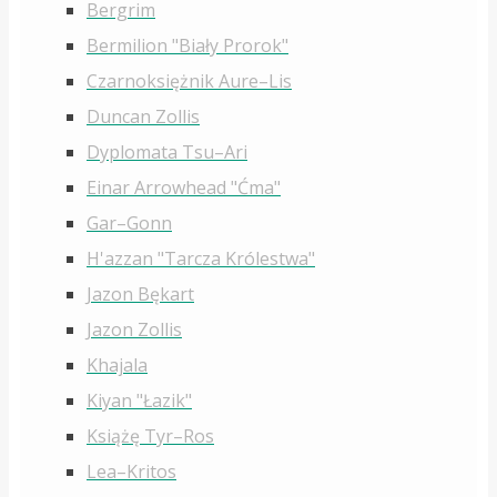
Bergrim
Bermilion "Biały Prorok"
Czarnoksiężnik Aure–Lis
Duncan Zollis
Dyplomata Tsu–Ari
Einar Arrowhead "Ćma"
Gar–Gonn
H'azzan "Tarcza Królestwa"
Jazon Bękart
Jazon Zollis
Khajala
Kiyan "Łazik"
Książę Tyr–Ros
Lea–Kritos