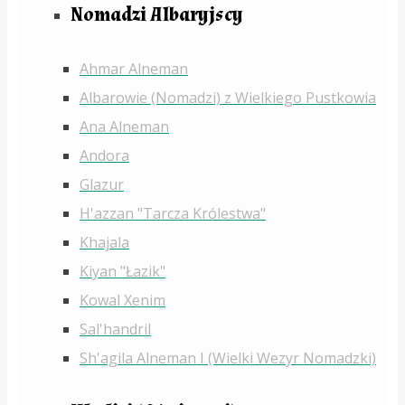
Nomadzi Albaryjscy
Ahmar Alneman
Albarowie (Nomadzi) z Wielkiego Pustkowia
Ana Alneman
Andora
Glazur
H'azzan "Tarcza Królestwa"
Khajala
Kiyan "Łazik"
Kowal Xenim
Sal'handril
Sh'agila Alneman I (Wielki Wezyr Nomadzki)