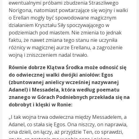
ewentualnymi próbami zbudzenia Straszliwego
Norigona, natomiast powtarzające się wojny i walki
o Erellan mogły być spowodowane magicznym
działaniem Kryształu Siły spoczywającego w
podziemiach pod miastem. Nie zmienia to jednak
faktu, że nawet zmiana tego stanu nie uczyniła
różnicy w magicznej aurze Erellanu, a zagrożenie
wojną i zniszczeniem nadal trwało.
Równie dobrze Klątwa Środka może odnosić się
do odwiecznej walki dwójki aniołów: Egos
(zbuntowanej anielicy wcześniej nazywanej
Adanel) i Messadela, która według poematu
znanego w Górach Podniebnych przekłada się na
dobrobyt i klęski w Ronie:
„I tak wojna trwa odwieczna między Messadelem, a
Adanel, co stała się Egos. Ona niszczy, on naprawia,
ona dzieli, on łączy, aż przyjdzie Ten, co sprawdzi,