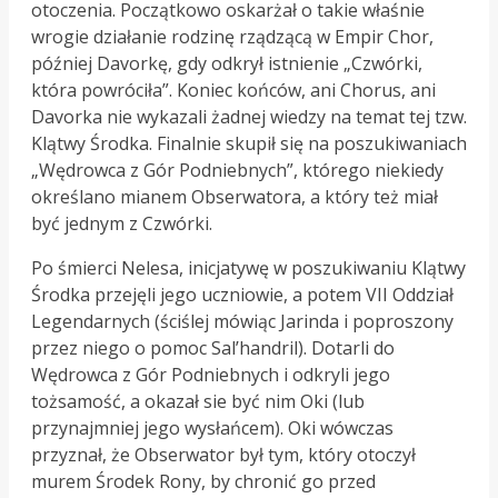
otoczenia. Początkowo oskarżał o takie właśnie
wrogie działanie rodzinę rządzącą w Empir Chor,
później Davorkę, gdy odkrył istnienie „Czwórki,
która powróciła”. Koniec końców, ani Chorus, ani
Davorka nie wykazali żadnej wiedzy na temat tej tzw.
Klątwy Środka. Finalnie skupił się na poszukiwaniach
„Wędrowca z Gór Podniebnych”, którego niekiedy
określano mianem Obserwatora, a który też miał
być jednym z Czwórki.
Po śmierci Nelesa, inicjatywę w poszukiwaniu Klątwy
Środka przejęli jego uczniowie, a potem VII Oddział
Legendarnych (ściślej mówiąc Jarinda i poproszony
przez niego o pomoc Sal’handril). Dotarli do
Wędrowca z Gór Podniebnych i odkryli jego
tożsamość, a okazał sie być nim Oki (lub
przynajmniej jego wysłańcem). Oki wówczas
przyznał, że Obserwator był tym, który otoczył
murem Środek Rony, by chronić go przed