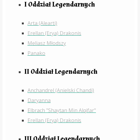
I Oddział Legendarnych
Arta (Alearti)
Erellan (Erya) Drakonis
Meliasz Młodszy
Panako
II Oddział Legendarnych
Anchandrel (Anielski Chandi)
Daryanna
Elbrach "Shaytan Min Alqifar"
Erellan (Erya) Drakonis
III Oddział Legendarnych