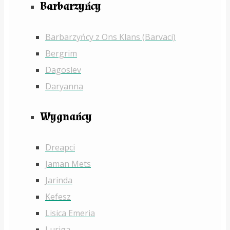
Barbarzyńcy
Barbarzyńcy z Ons Klans (Barvaci)
Bergrim
Dagoslev
Daryanna
Wygnańcy
Dreapci
Jaman Mets
Jarinda
Kefesz
Lisica Emeria
Luriga