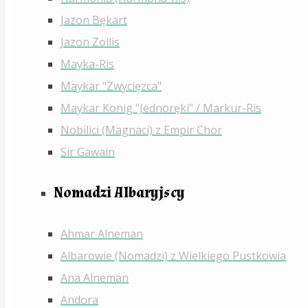
Jazon Bękart
Jazon Zollis
Mayka-Ris
Maykar "Zwycięzca"
Maykar Konig "Jednoręki" / Markur-Ris
Nobilici (Magnaci) z Empir Chor
Sir Gawain
Nomadzi Albaryjscy
Ahmar Alneman
Albarowie (Nomadzi) z Wielkiego Pustkowia
Ana Alneman
Andora