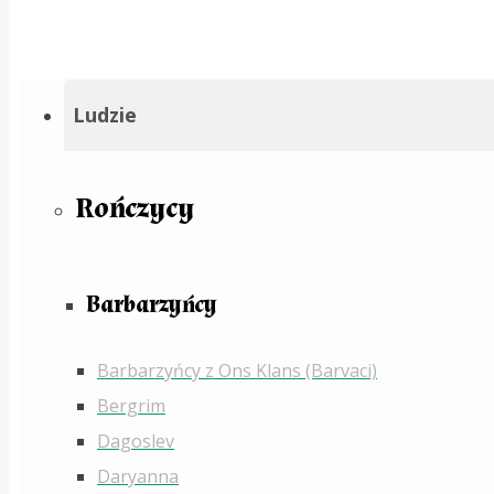
Ludzie
Rończycy
Barbarzyńcy
Barbarzyńcy z Ons Klans (Barvaci)
Bergrim
Dagoslev
Daryanna