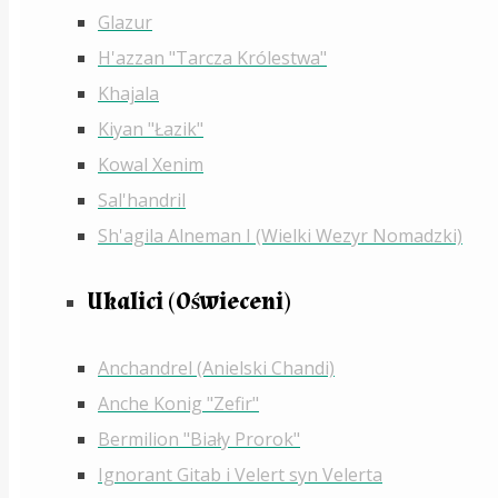
Glazur
H'azzan "Tarcza Królestwa"
Khajala
Kiyan "Łazik"
Kowal Xenim
Sal'handril
Sh'agila Alneman I (Wielki Wezyr Nomadzki)
Ukalici (Oświeceni)
Anchandrel (Anielski Chandi)
Anche Konig "Zefir"
Bermilion "Biały Prorok"
Ignorant Gitab i Velert syn Velerta