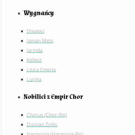
Wygnańcy
Dreapci
Jaman Mets
Jarinda
Kefesz
Lisica Emeria
Luriga
Nobilici z Empir Chor
Chorus (Chor-Ris)
Duncan Zollis
Harmonia (Harmona-Ris)