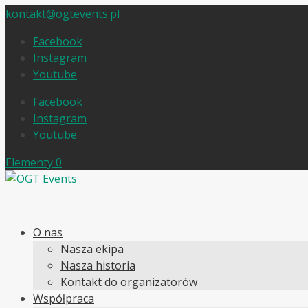
kontakt@ogtevents.pl
Facebook
Instagram
Youtube
Facebook
Instagram
Youtube
Elementy 0
O nas
Nasza ekipa
Nasza historia
Kontakt do organizatorów
Współpraca