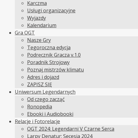
Karczma
Usługi organizacyjne
Wyjazdy
Kalendarium
Gra OGT
Nasze Gry
Tegoroczna edycja
Podręcznik Gracza v.1.0
Poradnik Strojowy
Poznaj mistrzów klimatu
Adres i dojazd
ZAPISZ SIĘ
Uniwersum Legendarnych
Od czego zacząć
Ronopedia
Ebooki i Audiobooki
Relacje i Fotorelacje
OGT 2024: Legendarni V Czarne Serca
Larpy Denatur: Secesja 2024