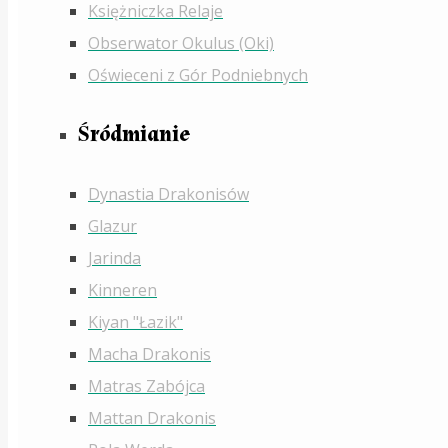
Księżniczka Relaje
Obserwator Okulus (Oki)
Oświeceni z Gór Podniebnych
Śródmianie
Dynastia Drakonisów
Glazur
Jarinda
Kinneren
Kiyan "Łazik"
Macha Drakonis
Matras Zabójca
Mattan Drakonis