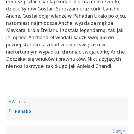
młodszą szlachcianką Godan, z którą miał czwórkę
dzieci. Synów Gustai i Surozzam oraz córki Lanche i
Anche. Gustai objął władzę w Pahadan Ukalo po ojcu,
natomiast najmłodsza Anche, wyszła za mąż za
Maykara, króla Erellanu i została legendarną, tak jak
jej ojciec. Anchandrel władał i sądził swój lud do
późnej starości, a zmarł w opinii świętości w
niefortunnym wypadku, chroniąc swoją córkę Anche.
Doczekał się wnuków i prawnuków. Nikt z żyjących
nie nosił skrzydeł tak długo jak Anielski Chandi.
Wstecz
Panako
Dalej