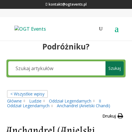
kontakt@ogtevents.pl
Jakiej wiedzy szukasz,
Podróżniku?
Szukaj
< Wszystkie wpisy
Główne
Ludzie
Oddział Legendarnych
II
Oddział Legendarnych
Anchandrel (Anielski Chandi)
Drukuj
Anchandrel (Anielski