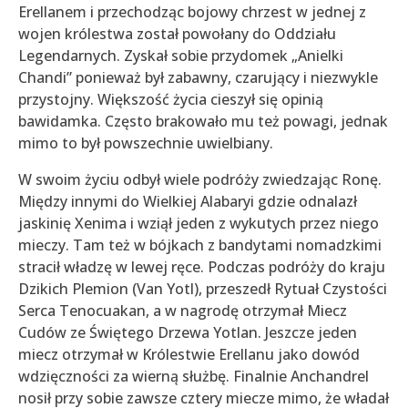
Erellanem i przechodząc bojowy chrzest w jednej z
wojen królestwa został powołany do Oddziału
Legendarnych. Zyskał sobie przydomek „Anielki
Chandi” ponieważ był zabawny, czarujący i niezwykle
przystojny. Większość życia cieszył się opinią
bawidamka. Często brakowało mu też powagi, jednak
mimo to był powszechnie uwielbiany.
W swoim życiu odbył wiele podróży zwiedzając Ronę.
Między innymi do Wielkiej Alabaryi gdzie odnalazł
jaskinię Xenima i wziął jeden z wykutych przez niego
mieczy. Tam też w bójkach z bandytami nomadzkimi
stracił władzę w lewej ręce. Podczas podróży do kraju
Dzikich Plemion (Van Yotl), przeszedł Rytuał Czystości
Serca Tenocuakan, a w nagrodę otrzymał Miecz
Cudów ze Świętego Drzewa Yotlan. Jeszcze jeden
miecz otrzymał w Królestwie Erellanu jako dowód
wdzięczności za wierną służbę. Finalnie Anchandrel
nosił przy sobie zawsze cztery miecze mimo, że władał