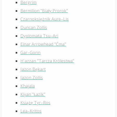
Bergrim
Bermilion "Biały Prorok"
Czarnoksiężnik Aure–Lis
Duncan Zollis
Dyplomata Tsu–Ari
Einar Arrowhead "Ćma"
Gar–Gonn
H'azzan "Tarcza Królestwa"
Jazon Bękart
Jazon Zollis
Khajala
Kiyan "Łazik"
Książę Tyr–Ros
Lea–Kritos