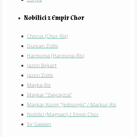
Nobilici z Empir Chor
Chorus (Chor-Ris)
Duncan Zollis
Harmonia (Harmona-Ris)
Jazon Bękart
Jazon Zollis
Mayka-Ris
Maykar "Zwycięzca"
Maykar Konig "Jednoręki" / Markur-Ris
Nobilici (Magnaci) z Empir Chor
Sir Gawain