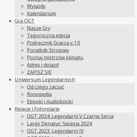
Wyjazdy
Kalendarium
Gra OGT
Nasze Gry
Tegoroczna edycja
Podręcznik Gracza v.1.0
Poradnik Strojowy
Poznaj mistrzów klimatu
Adres i dojazd
ZAPISZ SIĘ
Uniwersum Legendarnych
Od czego zacząć
Ronopedia
Ebooki i Audiobooki
Relacje i Fotorelacje
OGT 2024: Legendarni V Czarne Serca
Larpy Denatur: Secesja 2024
OGT 2023: Legendarni IV