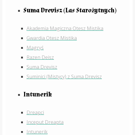
Suma Drevisz (Las Starożytnych)
Akademia Magiczna Otesz Mistika
Gwardia Otesz Mistika
Magryś
Razen Deisz
Suma Drevisz
Suminici (Mistycy) z Suma Drevisz
Intunerik
Dreapci
Inceput Dreapta
Intunerik