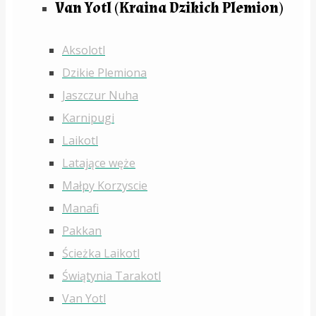
Van Yotl (Kraina Dzikich Plemion)
Aksolotl
Dzikie Plemiona
Jaszczur Nuha
Karnipugi
Laikotl
Latające węże
Małpy Korzyscie
Manafi
Pakkan
Ścieżka Laikotl
Świątynia Tarakotl
Van Yotl