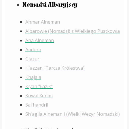
Nomadzi Albaryjscy
Ahmar Alneman
Albarowie (Nomadzi) z Wielkiego Pustkowia
Ana Alneman
Andora
Glazur
H'azzan "Tarcza Królestwa"
Khajala
Kiyan "Łazik"
Kowal Xenim
Sal'handril
Sh'agila Alneman I (Wielki Wezyr Nomadzki)