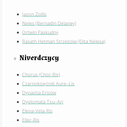
Jazon Zollis
Neles (Bernadin Delaney)
Ortwin Paskudny
Raxath Hetman Strzelców (Elita Nelesa)
Niverdczycy
Chorus (Chor-Ris)
Czarnoksiężnik Aure–Lis
Dynastia Erisów
Dyplomata Tsu–Ari
Elena-Vela-Ris
Eller-Ris