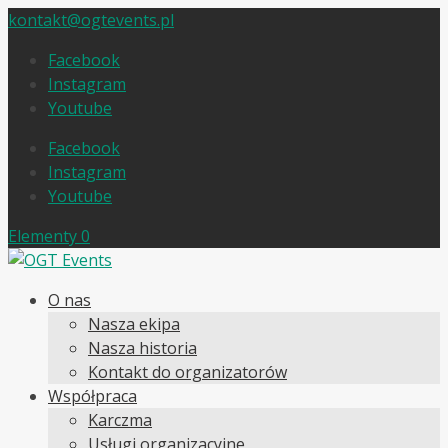
kontakt@ogtevents.pl
Facebook
Instagram
Youtube
Facebook
Instagram
Youtube
Elementy 0
O nas
Nasza ekipa
Nasza historia
Kontakt do organizatorów
Współpraca
Karczma
Usługi organizacyjne