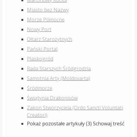
Marcinowy Kocioł
Miasto bez Nazwy
Morze Północne
Nowy Port
Ołtarz Starożytnych
Pański Portal
Płaskogród
Rada Starszych Śródgrodzia
Samotnia Arty (Moldovarta)
Śródmorze
Świątynia Drakonisów
Zakon Stworzyciela (Ordo Sancti Voluntati
Creatori)
Pokaż pozostałe artykuły (3)
Schowaj treść