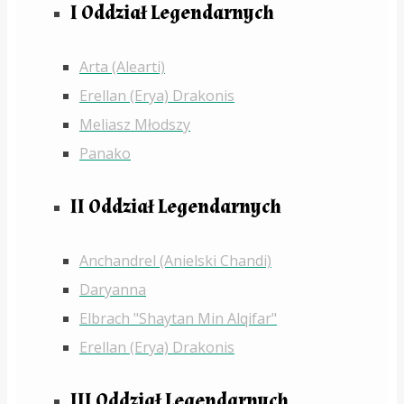
I Oddział Legendarnych
Arta (Alearti)
Erellan (Erya) Drakonis
Meliasz Młodszy
Panako
II Oddział Legendarnych
Anchandrel (Anielski Chandi)
Daryanna
Elbrach "Shaytan Min Alqifar"
Erellan (Erya) Drakonis
III Oddział Legendarnych