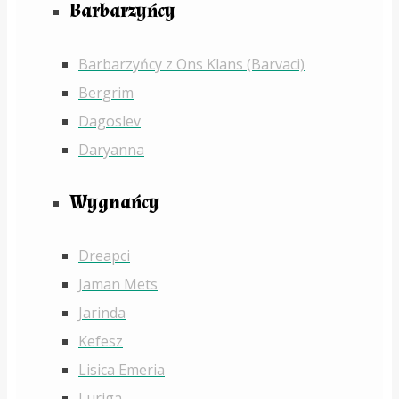
Barbarzyńcy
Barbarzyńcy z Ons Klans (Barvaci)
Bergrim
Dagoslev
Daryanna
Wygnańcy
Dreapci
Jaman Mets
Jarinda
Kefesz
Lisica Emeria
Luriga