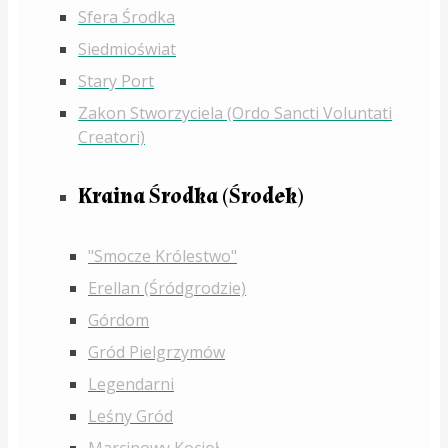
Sfera Środka
Siedmioświat
Stary Port
Zakon Stworzyciela (Ordo Sancti Voluntati
Creatori)
Kraina Środka (Środek)
"Smocze Królestwo"
Erellan (Śródgrodzie)
Górdom
Gród Pielgrzymów
Legendarni
Leśny Gród