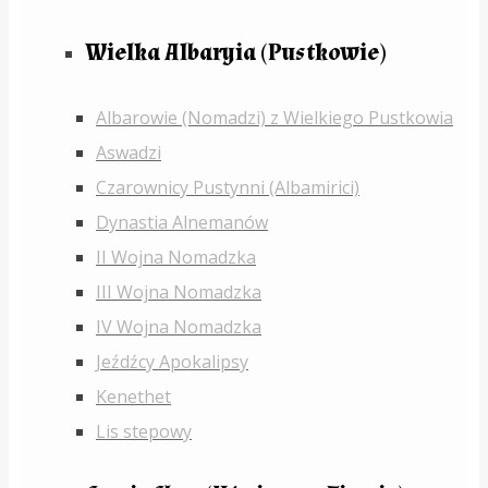
Wielka Albaryia (Pustkowie)
Albarowie (Nomadzi) z Wielkiego Pustkowia
Aswadzi
Czarownicy Pustynni (Albamirici)
Dynastia Alnemanów
II Wojna Nomadzka
III Wojna Nomadzka
IV Wojna Nomadzka
Jeźdźcy Apokalipsy
Kenethet
Lis stepowy