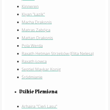
Kinneren
Kiyan "Łazik"
Macha Drakonis
Matras Zabójca
Mattan Drakonis
Pola Werda
Raxath Hetman Strzelców (Elita Nelesa)
Raxath Łowca
Septiel Maykar Konig
Śródmianie
Dzikie Plemiona
Arhaira "Cień Lasu"