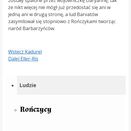
zostały spalone przez wojowniczkę Daryannę, tak
że nikt więcej nie mógł już przedostać się ani w
jedną ani w drugą stronę, a lud Barvatów
zasymilował się stopniowo z Rończykami tworząc
naród Barbarzyńców.
Wstecz
Kadurel
Dalej
Eller-Ris
Ludzie
Rończycy