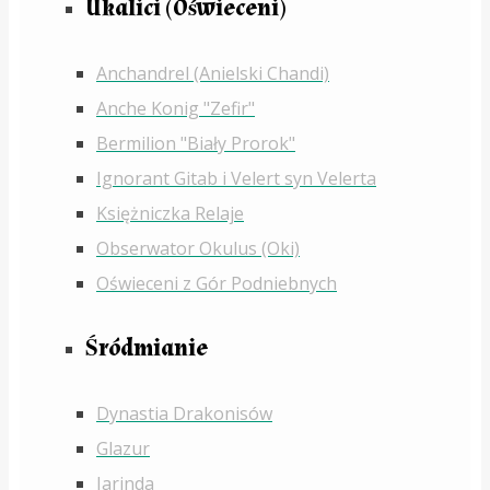
Ukalici (Oświeceni)
Anchandrel (Anielski Chandi)
Anche Konig "Zefir"
Bermilion "Biały Prorok"
Ignorant Gitab i Velert syn Velerta
Księżniczka Relaje
Obserwator Okulus (Oki)
Oświeceni z Gór Podniebnych
Śródmianie
Dynastia Drakonisów
Glazur
Jarinda