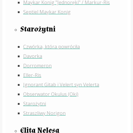
Maykar Konig "Jednoręki" / Markur-Ris
Septiel Maykar Konig
Starożytni
Czwórka, która powróciła
Davorka
Dorromeron
Eller-Ris
Ignorant Gitab i Velert syn Velerta
Obserwator Okulus (Oki)
Starożytni
Straszliwy Norigon
Elita Nelesa