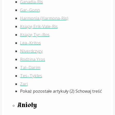
Ganadia-Ris
Gar–Gonn
Harmonia (Harmona-Ris)
Książę Erik-Vale-Ris
Książę Tyr–Ros
Lea–Kritos
Niverdczycy
Rodzina Yros
Tal–Darim
Tes–Tykles
Zari
Pokaż pozostałe artykuły (2)
Schowaj treść
Anioły