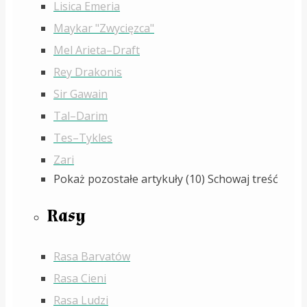
Lisica Emeria
Maykar "Zwycięzca"
Mel Arieta–Draft
Rey Drakonis
Sir Gawain
Tal–Darim
Tes–Tykles
Zari
Pokaż pozostałe artykuły (10)
Schowaj treść
Rasy
Rasa Barvatów
Rasa Cieni
Rasa Ludzi