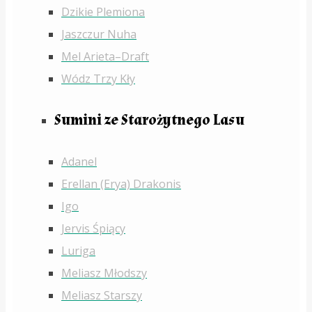
Dzikie Plemiona
Jaszczur Nuha
Mel Arieta–Draft
Wódz Trzy Kły
Sumini ze Starożytnego Lasu
Adanel
Erellan (Erya) Drakonis
Igo
Jervis Śpiący
Luriga
Meliasz Młodszy
Meliasz Starszy