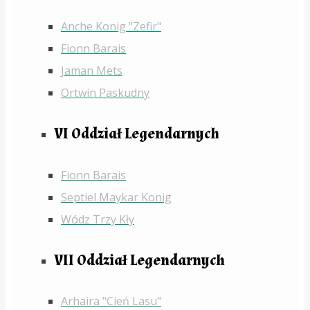
Anche Konig "Zefir"
Fionn Barais
Jaman Mets
Ortwin Paskudny
VI Oddział Legendarnych
Fionn Barais
Septiel Maykar Konig
Wódz Trzy Kły
VII Oddział Legendarnych
Arhaira "Cień Lasu"