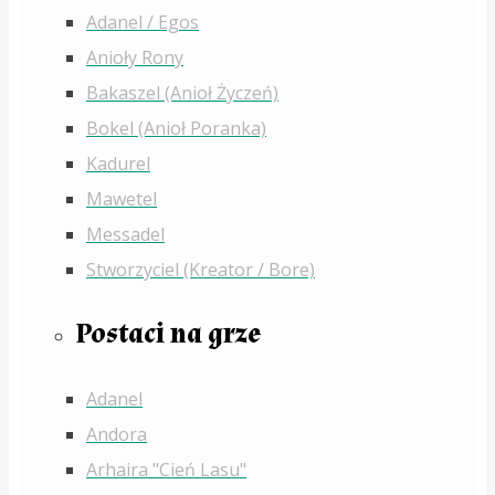
Adanel / Egos
Anioły Rony
Bakaszel (Anioł Życzeń)
Bokel (Anioł Poranka)
Kadurel
Mawetel
Messadel
Stworzyciel (Kreator / Bore)
Postaci na grze
Adanel
Andora
Arhaira "Cień Lasu"