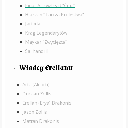
Einar Arrowhead "Ćma"
H'azzan "Tarcza Królestwa"
Jarinda
Krąg Legendarytów
Maykar "Zwycięzca"
Sal'handril
Władcy Erellanu
Arta (Alearti)
Duncan Zollis
Erellan (Erya) Drakonis
Jazon Zollis
Mattan Drakonis