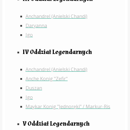
Anchandrel (Anielski Chandi)
Daryanna
Igo
IV Oddział Legendarnych
Anchandrel (Anielski Chandi)
Anche Konig "Zefir"
Duszan
Igo
Maykar Konig "Jednoręki" / Markur-Ris
V Oddział Legendarnych