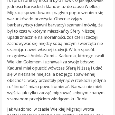
rozproszone by można było mówic o jakiejkolwiek
jedności Barvackich klanów, aż do czasu Wielkiej
Migracji spowodowanej nagłym pogorszeniem się
warunków do przeżycia. Obecnie żyjący
barbarzyńscy (dawni barvaccy) szamani mówią, że
był to czas w którym mieszkańcy Sfery Niższej
upadli znacznie na moralności, zdziczeli i zaczęli
zachowywać się między sobą niczym zwierzęta nie
szanując nawet własnej tradycji. W ten sposób
rozgniewali Anioła Ziemi – Kadurela, którego zwali
Wielkim Golemem i uznawali za swoje bóstwo.
Kadurel miał opuścić wówczas Sferę Niższą i udać
się w nieznane miejsca, a bez jego zbawiennej
obecności wody przestały płynąć w rzekach i jedyna
roślinność miała powoli umierać. Barvaci nie mieli
wyjścia jak tylko zacząć migrować jedynym znanym
szamanom przejściem wiodącym ku Ronie.
Jak wiadomo, w czasie Wielkiej Migracji wrota