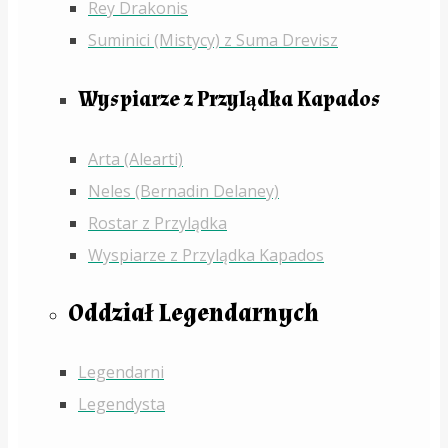
Rey Drakonis
Suminici (Mistycy) z Suma Drevisz
Wyspiarze z Przylądka Kapados
Arta (Alearti)
Neles (Bernadin Delaney)
Rostar z Przylądka
Wyspiarze z Przylądka Kapados
Oddział Legendarnych
Legendarni
Legendysta