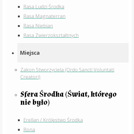
Rasa Ludzi Środka
Rasa Magnaterran
Rasa Niebian
Rasa Zwierzokształtnych
Miejsca
Zakon Stworzyciela (Ordo Sancti Voluntati
Creatori)
Sfera Środka (Świat, którego
nie było)
Erellan / Królestwo Środka
Rona