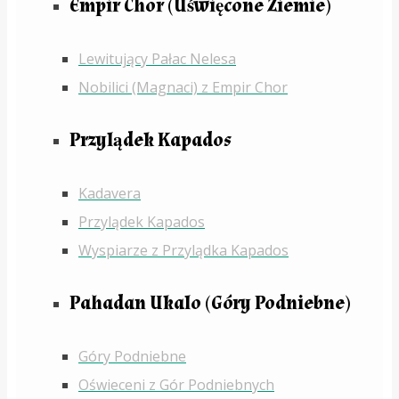
Empir Chor (Uświęcone Ziemie)
Lewitujący Pałac Nelesa
Nobilici (Magnaci) z Empir Chor
Przylądek Kapados
Kadavera
Przylądek Kapados
Wyspiarze z Przylądka Kapados
Pahadan Ukalo (Góry Podniebne)
Góry Podniebne
Oświeceni z Gór Podniebnych