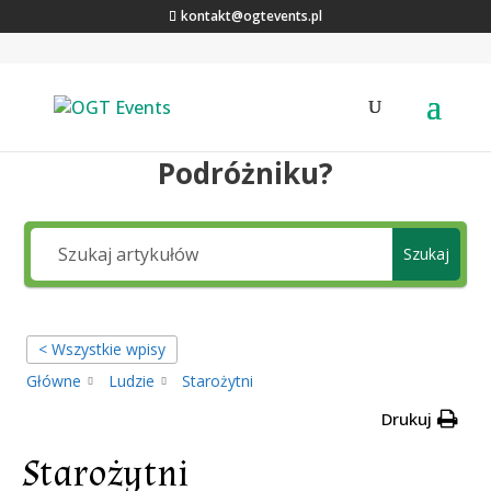
kontakt@ogtevents.pl
Jakiej wiedzy szukasz,
Podróżniku?
Szukaj
< Wszystkie wpisy
Główne
Ludzie
Starożytni
Drukuj
Starożytni