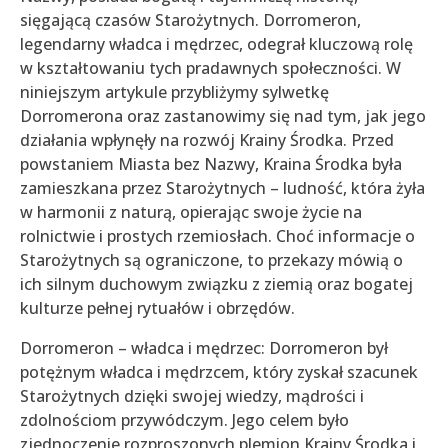
sięgającą czasów Starożytnych. Dorromeron,
legendarny władca i mędrzec, odegrał kluczową rolę
w kształtowaniu tych pradawnych społeczności. W
niniejszym artykule przybliżymy sylwetkę
Dorromerona oraz zastanowimy się nad tym, jak jego
działania wpłynęły na rozwój Krainy Środka. Przed
powstaniem Miasta bez Nazwy, Kraina Środka była
zamieszkana przez Starożytnych – ludność, która żyła
w harmonii z naturą, opierając swoje życie na
rolnictwie i prostych rzemiosłach. Choć informacje o
Starożytnych są ograniczone, to przekazy mówią o
ich silnym duchowym związku z ziemią oraz bogatej
kulturze pełnej rytuałów i obrzędów.
Dorromeron – władca i mędrzec: Dorromeron był
potężnym władca i mędrzcem, który zyskał szacunek
Starożytnych dzięki swojej wiedzy, mądrości i
zdolnościom przywódczym. Jego celem było
zjednoczenie rozproszonych plemion Krainy Środka i