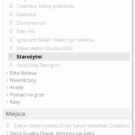
Czwórka, która powróciła
Davorka
Dorromeron
Eller-Ris
Ignorant Gitab i Velert syn Velerta
Obserwator Okulus (Oki)
Starożytni
Straszliwy Norigon
Elita Nelesa
Niverdczycy
Anioły
Postaci na grze
Rasy
Miejsca
Zakon Stworzyciela (Ordo Sancti Voluntati Creatori)
Sfera Środka (Świat, którego nie było)