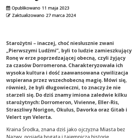
Opublikowano
11 maja 2023
Zaktualizowano
27 marca 2024
Starożytni – inaczej, choć niesłusznie zwani
„Pierwszymi Ludźmi”, byli to ludzie zamieszkujący
Ronę w erze poprzedzającej obecną, czyli żyjący
za czasów Dorromerona. Charakteryzowała ich
wysoka kultura i dość zaawansowana cywilizacja
wspierana przez wszechobecną magię. Mówi się,
również, że byli długowieczni, to znaczy że nie
starzeli się. Do dziś znamy imiona zaledwie kilku
starożytnych: Dorromeron, Vivienne, Eller-Ris,
Straszliwy Norigon, Okulus, Davorka oraz Gitab i
Velert syn Velerta.
Kraina Środka, znana dziś jako ojczyzna Miasta bez
Nazwy, posiada bogatą i tajemniczą historię,