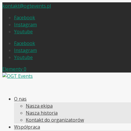
kontakt@ogtevents.pl
Facebook
Instagram
Youtube
Facebook
Instagram
Youtube
Elementy 0
O nas
Nasza ekipa
Nasza historia
Kontakt do organizatorów
Współpraca