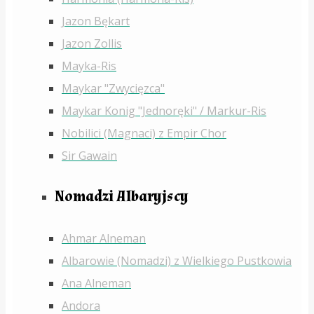
Jazon Bękart
Jazon Zollis
Mayka-Ris
Maykar "Zwycięzca"
Maykar Konig "Jednoręki" / Markur-Ris
Nobilici (Magnaci) z Empir Chor
Sir Gawain
Nomadzi Albaryjscy
Ahmar Alneman
Albarowie (Nomadzi) z Wielkiego Pustkowia
Ana Alneman
Andora