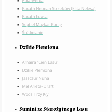
Pola Werda
Raxath Hetman Strzelców (Elita Nelesa)
Raxath Łowca
Septiel Maykar Konig
Śródmianie
Dzikie Plemiona
Arhaira "Cień Lasu"
Dzikie Plemiona
Jaszczur Nuha
Mel Arieta–Draft
Wódz Trzy Kły
Sumini ze Starożytnego Lasu