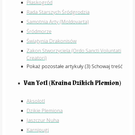
Płaskogród
Rada Starszych Śródgrodzia
Samotnia Arty (Moldovarta)
Śródmorze
Świątynia Drakonisów
Zakon Stworzyciela (Ordo Sancti Voluntati
Creatori)
Pokaż pozostałe artykuły (3)
Schowaj treść
Van Yotl (Kraina Dzikich Plemion)
Aksolotl
Dzikie Plemiona
Jaszczur Nuha
Karnipugi