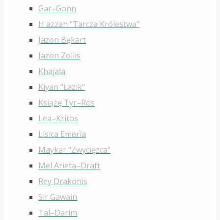
Gar–Gonn
H'azzan "Tarcza Królestwa"
Jazon Bękart
Jazon Zollis
Khajala
Kiyan "Łazik"
Książę Tyr–Ros
Lea–Kritos
Lisica Emeria
Maykar "Zwycięzca"
Mel Arieta–Draft
Rey Drakonis
Sir Gawain
Tal–Darim