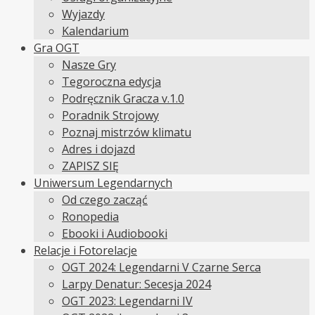
Wyjazdy
Kalendarium
Gra OGT
Nasze Gry
Tegoroczna edycja
Podręcznik Gracza v.1.0
Poradnik Strojowy
Poznaj mistrzów klimatu
Adres i dojazd
ZAPISZ SIĘ
Uniwersum Legendarnych
Od czego zacząć
Ronopedia
Ebooki i Audiobooki
Relacje i Fotorelacje
OGT 2024: Legendarni V Czarne Serca
Larpy Denatur: Secesja 2024
OGT 2023: Legendarni IV