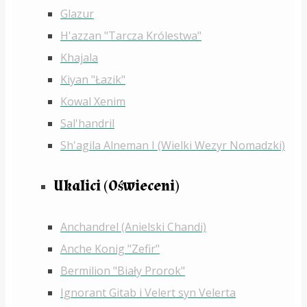
Glazur
H'azzan "Tarcza Królestwa"
Khajala
Kiyan "Łazik"
Kowal Xenim
Sal'handril
Sh'agila Alneman I (Wielki Wezyr Nomadzki)
Ukalici (Oświeceni)
Anchandrel (Anielski Chandi)
Anche Konig "Zefir"
Bermilion "Biały Prorok"
Ignorant Gitab i Velert syn Velerta