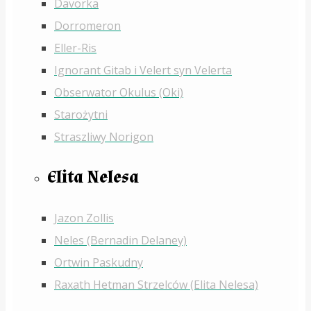
Davorka
Dorromeron
Eller-Ris
Ignorant Gitab i Velert syn Velerta
Obserwator Okulus (Oki)
Starożytni
Straszliwy Norigon
Elita Nelesa
Jazon Zollis
Neles (Bernadin Delaney)
Ortwin Paskudny
Raxath Hetman Strzelców (Elita Nelesa)