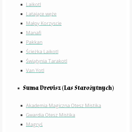
Laikotl
Latające węże
Małpy Korzyscie
Manafi
Pakkan
Ścieżka Laikotl
Świątynia Tarakotl
Van Yotl
Suma Drevisz (Las Starożytnych)
Akademia Magiczna Otesz Mistika
Gwardia Otesz Mistika
Magryś