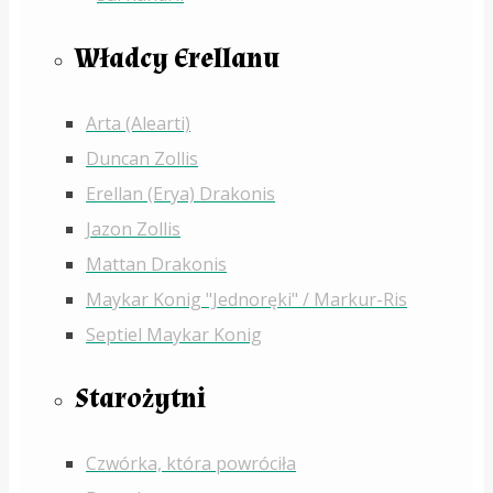
Władcy Erellanu
Arta (Alearti)
Duncan Zollis
Erellan (Erya) Drakonis
Jazon Zollis
Mattan Drakonis
Maykar Konig "Jednoręki" / Markur-Ris
Septiel Maykar Konig
Starożytni
Czwórka, która powróciła