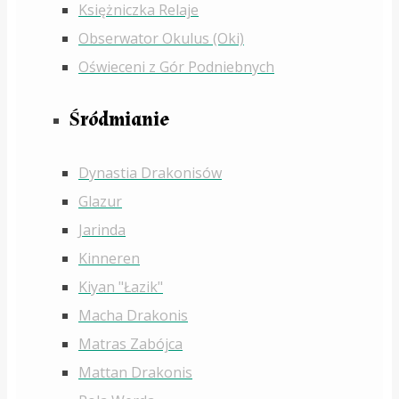
Księżniczka Relaje
Obserwator Okulus (Oki)
Oświeceni z Gór Podniebnych
Śródmianie
Dynastia Drakonisów
Glazur
Jarinda
Kinneren
Kiyan "Łazik"
Macha Drakonis
Matras Zabójca
Mattan Drakonis