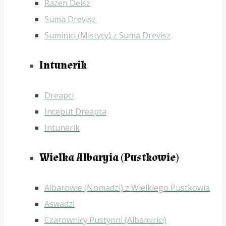
Razen Deisz
Suma Drevisz
Suminici (Mistycy) z Suma Drevisz
Intunerik
Dreapci
Inceput Dreapta
Intunerik
Wielka Albaryia (Pustkowie)
Albarowie (Nomadzi) z Wielkiego Pustkowia
Aswadzi
Czarownicy Pustynni (Albamirici)