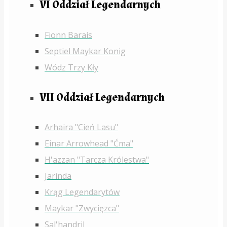
VI Oddział Legendarnych
Fionn Barais
Septiel Maykar Konig
Wódz Trzy Kły
VII Oddział Legendarnych
Arhaira "Cień Lasu"
Einar Arrowhead "Ćma"
H'azzan "Tarcza Królestwa"
Jarinda
Krąg Legendarytów
Maykar "Zwycięzca"
Sal'handril