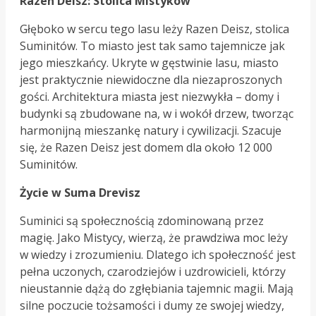
Razen Deisz: Stolica Mistyków
Głęboko w sercu tego lasu leży Razen Deisz, stolica
Suminitów. To miasto jest tak samo tajemnicze jak
jego mieszkańcy. Ukryte w gęstwinie lasu, miasto
jest praktycznie niewidoczne dla niezaproszonych
gości. Architektura miasta jest niezwykła – domy i
budynki są zbudowane na, w i wokół drzew, tworząc
harmonijną mieszankę natury i cywilizacji. Szacuje
się, że Razen Deisz jest domem dla około 12 000
Suminitów.
Życie w Suma Drevisz
Suminici są społecznością zdominowaną przez
magię. Jako Mistycy, wierzą, że prawdziwa moc leży
w wiedzy i zrozumieniu. Dlatego ich społeczność jest
pełna uczonych, czarodziejów i uzdrowicieli, którzy
nieustannie dążą do zgłębiania tajemnic magii. Mają
silne poczucie tożsamości i dumy ze swojej wiedzy,