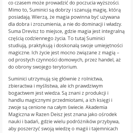
co czasem może prowadzić do poczucia wyższości.
Mimo to, Suminici są dobrzy i szanują magię, którą
posiadają. Wierzą, że magia powinna być używana
dla dobra i zrozumienia, a nie do dominacji i władzy.
Suma Drevisz to miejsce, gdzie magia jest integralną
częścią codziennego życia. To tutaj Suminici
studiują, praktykują i doskonalą swoje umiejętności
magiczne. Ich życie jest mocno związane z magią –
od prostych czynności domowych, przez handel, aż
do obrony swojego terytorium.
Suminici utrzymują się głównie z rolnictwa,
zbieractwa i myślistwa, ale ich prawdziwym
bogactwem jest wiedza. Są znani z produkcji i
handlu magicznymi przedmiotami, a ich księgi i
zwoje są cenione na całym świecie. Akademia
Magiczna w Razen Deisz jest znana jako ośrodek
nauki i badań, gdzie wielu podróżników przybywa,
aby poszerzyć swoją wiedzę o magii i tajemnicach