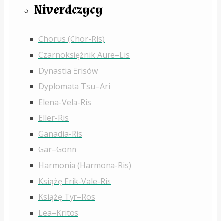
Niverdczycy
Chorus (Chor-Ris)
Czarnoksiężnik Aure–Lis
Dynastia Erisów
Dyplomata Tsu–Ari
Elena-Vela-Ris
Eller-Ris
Ganadia-Ris
Gar–Gonn
Harmonia (Harmona-Ris)
Książę Erik-Vale-Ris
Książę Tyr–Ros
Lea–Kritos