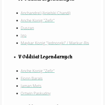
Anchandrel (Anielski Chandi)
Anche Konig "Zefir"
Duszan
Igo
Maykar Konig "Jednoręki" / Markur-Ris
V Oddział Legendarnych
Anche Konig "Zefir"
Fionn Barais
Jaman Mets
Ortwin Paskudny