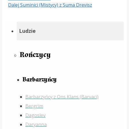
Dalej
Suminici (Mistycy) z Suma Drevisz
Ludzie
Rończycy
Barbarzyńcy
Barbarzyńcy z Ons Klans (Barvaci)
Bergrim
Dagoslev
Daryanna