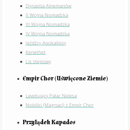
Dynastia Alnemanów
II Wojna Nomadzka
III Wojna Nomadzka
IV Wojna Nomadzka
Jeźdźcy Apokalipsy
Kenethet
Lis stepowy
Empir Chor (Uświęcone Ziemie)
Lewitujący Pałac Nelesa
Nobilici (Magnaci) z Empir Chor
Przylądek Kapados