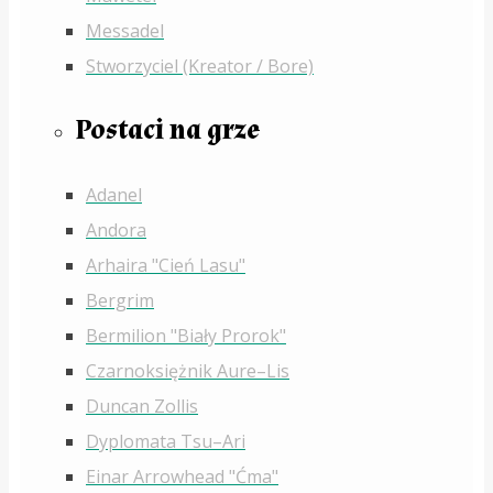
Messadel
Stworzyciel (Kreator / Bore)
Postaci na grze
Adanel
Andora
Arhaira "Cień Lasu"
Bergrim
Bermilion "Biały Prorok"
Czarnoksiężnik Aure–Lis
Duncan Zollis
Dyplomata Tsu–Ari
Einar Arrowhead "Ćma"