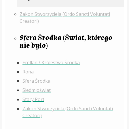
Zakon Stworzyciela (Ordo Sancti Voluntati
Creatori)
Sfera Środka (Świat, którego
nie było)
Erellan / Królestwo Środka
Rona
Sfera Środka
Siedmioświat
Stary Port
Zakon Stworzyciela (Ordo Sancti Voluntati
Creatori)