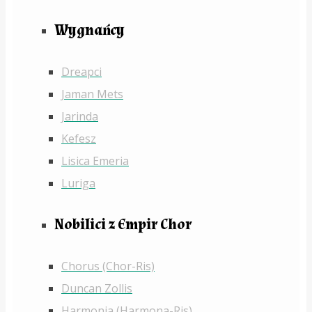
Wygnańcy
Dreapci
Jaman Mets
Jarinda
Kefesz
Lisica Emeria
Luriga
Nobilici z Empir Chor
Chorus (Chor-Ris)
Duncan Zollis
Harmonia (Harmona-Ris)