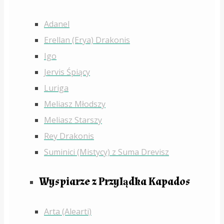
Adanel
Erellan (Erya) Drakonis
Igo
Jervis Śpiący
Luriga
Meliasz Młodszy
Meliasz Starszy
Rey Drakonis
Suminici (Mistycy) z Suma Drevisz
Wyspiarze z Przylądka Kapados
Arta (Alearti)