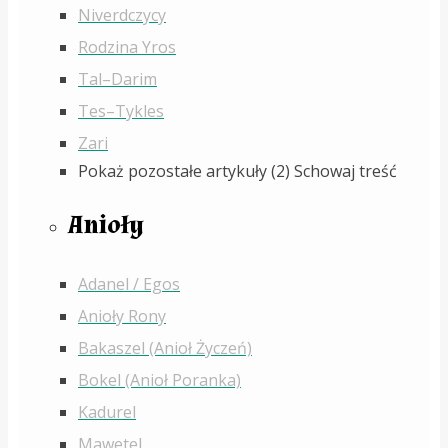
Niverdczycy
Rodzina Yros
Tal–Darim
Tes–Tykles
Zari
Pokaż pozostałe artykuły (2)
Schowaj treść
Anioły
Adanel / Egos
Anioły Rony
Bakaszel (Anioł Życzeń)
Bokel (Anioł Poranka)
Kadurel
Mawetel