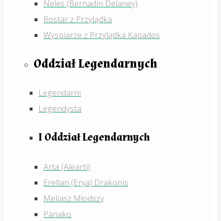
Neles (Bernadin Delaney)
Rostar z Przylądka
Wyspiarze z Przylądka Kapados
Oddział Legendarnych
Legendarni
Legendysta
I Oddział Legendarnych
Arta (Alearti)
Erellan (Erya) Drakonis
Meliasz Młodszy
Panako