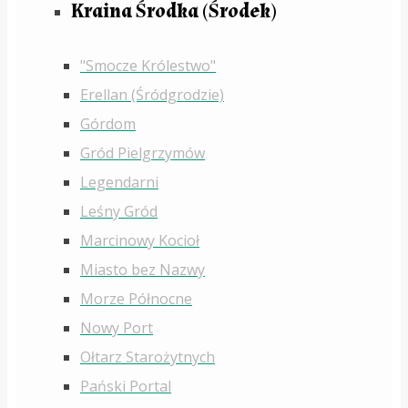
Kraina Środka (Środek)
"Smocze Królestwo"
Erellan (Śródgrodzie)
Górdom
Gród Pielgrzymów
Legendarni
Leśny Gród
Marcinowy Kocioł
Miasto bez Nazwy
Morze Północne
Nowy Port
Ołtarz Starożytnych
Pański Portal