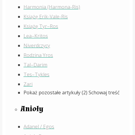
Harmonia (Harmona-Ris)
Książę Erik-Vale-Ris
Książę Tyr–Ros
Lea–Kritos
Niverdczycy
Rodzina Yros
Tal–Darim
Tes–Tykles
Zari
Pokaż pozostałe artykuły (2)
Schowaj treść
Anioły
Adanel / Egos