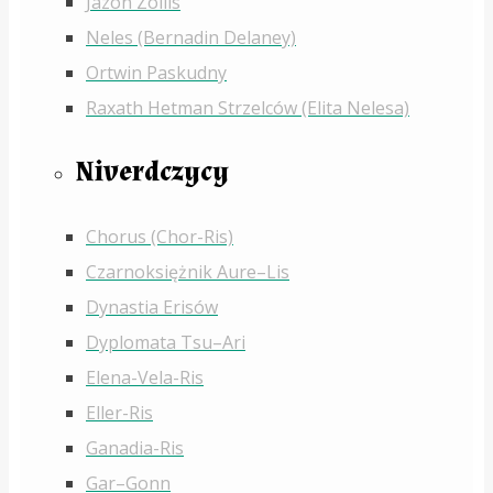
Jazon Zollis
Neles (Bernadin Delaney)
Ortwin Paskudny
Raxath Hetman Strzelców (Elita Nelesa)
Niverdczycy
Chorus (Chor-Ris)
Czarnoksiężnik Aure–Lis
Dynastia Erisów
Dyplomata Tsu–Ari
Elena-Vela-Ris
Eller-Ris
Ganadia-Ris
Gar–Gonn