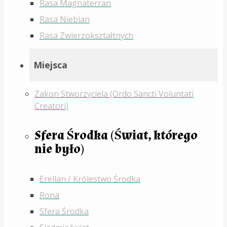
Rasa Magnaterran
Rasa Niebian
Rasa Zwierzokształtnych
Miejsca
Zakon Stworzyciela (Ordo Sancti Voluntati
Creatori)
Sfera Środka (Świat, którego
nie było)
Erellan / Królestwo Środka
Rona
Sfera Środka