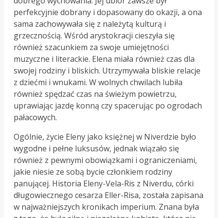
dobrego wychowania. Jej ubiór zawsze był
perfekcyjnie dobrany i dopasowany do okazji, a ona
sama zachowywała się z należytą kulturą i
grzecznością. Wśród arystokracji cieszyła się
również szacunkiem za swoje umiejętności
muzyczne i literackie. Elena miała również czas dla
swojej rodziny i bliskich. Utrzymywała bliskie relacje
z dziećmi i wnukami. W wolnych chwilach lubiła
również spędzać czas na świeżym powietrzu,
uprawiając jazdę konną czy spacerując po ogrodach
pałacowych.
Ogólnie, życie Eleny jako księżnej w Niverdzie było
wygodne i pełne luksusów, jednak wiązało się
również z pewnymi obowiązkami i ograniczeniami,
jakie niesie ze sobą bycie członkiem rodziny
panującej. Historia Eleny-Vela-Ris z Niverdu, córki
długowiecznego cesarza Eller-Risa, została zapisana
w najważniejszych kronikach imperium. Znana była