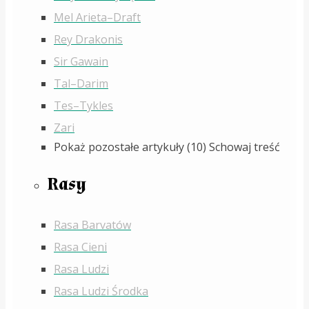
Mel Arieta–Draft
Rey Drakonis
Sir Gawain
Tal–Darim
Tes–Tykles
Zari
Pokaż pozostałe artykuły (10)
Schowaj treść
Rasy
Rasa Barvatów
Rasa Cieni
Rasa Ludzi
Rasa Ludzi Środka