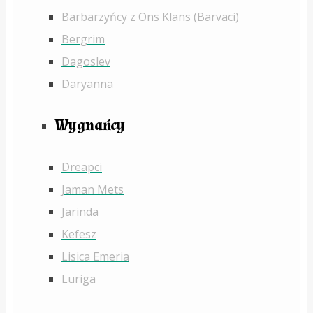
Barbarzyńcy z Ons Klans (Barvaci)
Bergrim
Dagoslev
Daryanna
Wygnańcy
Dreapci
Jaman Mets
Jarinda
Kefesz
Lisica Emeria
Luriga