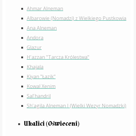
Ahmar Alneman
Albarowie (Nomadzi) z Wielkiego Pustkowia
Ana Alneman
Andora
Glazur
H'azzan "Tarcza Królestwa"
Khajala
Kiyan "Łazik"
Kowal Xenim
Sal'handril
Sh'agila Alneman I (Wielki Wezyr Nomadzki)
Ukalici (Oświeceni)