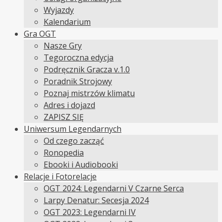
Wyjazdy
Kalendarium
Gra OGT
Nasze Gry
Tegoroczna edycja
Podręcznik Gracza v.1.0
Poradnik Strojowy
Poznaj mistrzów klimatu
Adres i dojazd
ZAPISZ SIĘ
Uniwersum Legendarnych
Od czego zacząć
Ronopedia
Ebooki i Audiobooki
Relacje i Fotorelacje
OGT 2024: Legendarni V Czarne Serca
Larpy Denatur: Secesja 2024
OGT 2023: Legendarni IV