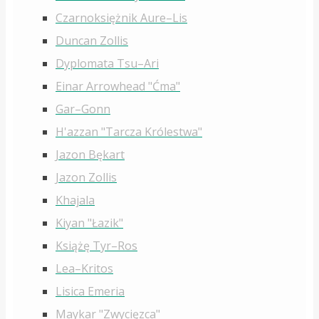
Czarnoksiężnik Aure–Lis
Duncan Zollis
Dyplomata Tsu–Ari
Einar Arrowhead "Ćma"
Gar–Gonn
H'azzan "Tarcza Królestwa"
Jazon Bękart
Jazon Zollis
Khajala
Kiyan "Łazik"
Książę Tyr–Ros
Lea–Kritos
Lisica Emeria
Maykar "Zwycięzca"