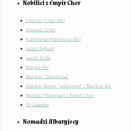
Nobilici z Empir Chor
Chorus (Chor-Ris)
Duncan Zollis
Harmonia (Harmona-Ris)
Jazon Bękart
Jazon Zollis
Mayka-Ris
Maykar "Zwycięzca"
Maykar Konig "Jednoręki" / Markur-Ris
Nobilici (Magnaci) z Empir Chor
Sir Gawain
Nomadzi Albaryjscy