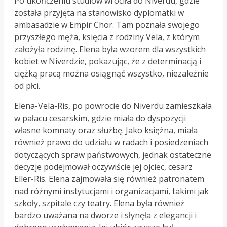
Po ukończeniu studiów wróciła do Niverdu, gdzie
została przyjęta na stanowisko dyplomatki w
ambasadzie w Empir Chor. Tam poznała swojego
przyszłego męża, księcia z rodziny Vela, z którym
założyła rodzinę. Elena była wzorem dla wszystkich
kobiet w Niverdzie, pokazując, że z determinacją i
ciężką pracą można osiągnąć wszystko, niezależnie
od płci.
Elena-Vela-Ris, po powrocie do Niverdu zamieszkała
w pałacu cesarskim, gdzie miała do dyspozycji
własne komnaty oraz służbę. Jako księżna, miała
również prawo do udziału w radach i posiedzeniach
dotyczących spraw państwowych, jednak ostateczne
decyzje podejmował oczywiście jej ojciec, cesarz
Eller-Ris. Elena zajmowała się również patronatem
nad różnymi instytucjami i organizacjami, takimi jak
szkoły, szpitale czy teatry. Elena była również
bardzo uważana na dworze i słynęła z elegancji i