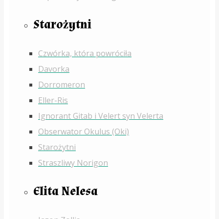
Starożytni
Czwórka, która powróciła
Davorka
Dorromeron
Eller-Ris
Ignorant Gitab i Velert syn Velerta
Obserwator Okulus (Oki)
Starożytni
Straszliwy Norigon
Elita Nelesa