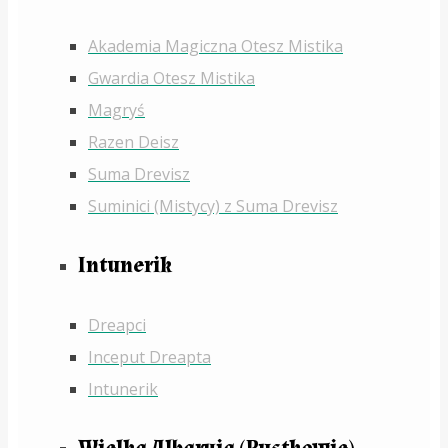
Akademia Magiczna Otesz Mistika
Gwardia Otesz Mistika
Magryś
Razen Deisz
Suma Drevisz
Suminici (Mistycy) z Suma Drevisz
Intunerik
Dreapci
Inceput Dreapta
Intunerik