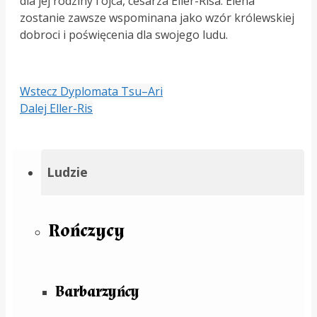
dla jej rodziny i ojca, cesarza Eller-Risa. Elena
zostanie zawsze wspominana jako wzór królewskiej
dobroci i poświęcenia dla swojego ludu.
Wstecz
Dyplomata Tsu–Ari
Dalej
Eller-Ris
Ludzie
Rończycy
Barbarzyńcy