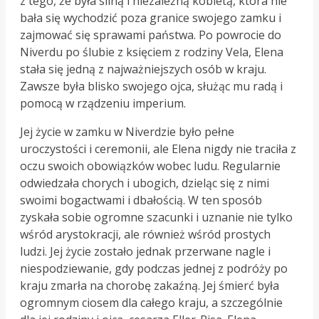
z tego, że była silną i niezależną kobietą, która nie
bała się wychodzić poza granice swojego zamku i
zajmować się sprawami państwa. Po powrocie do
Niverdu po ślubie z księciem z rodziny Vela, Elena
stała się jedną z najważniejszych osób w kraju.
Zawsze była blisko swojego ojca, służąc mu radą i
pomocą w rządzeniu imperium.
Jej życie w zamku w Niverdzie było pełne
uroczystości i ceremonii, ale Elena nigdy nie traciła z
oczu swoich obowiązków wobec ludu. Regularnie
odwiedzała chorych i ubogich, dzieląc się z nimi
swoimi bogactwami i dbałością. W ten sposób
zyskała sobie ogromne szacunki i uznanie nie tylko
wśród arystokracji, ale również wśród prostych
ludzi. Jej życie zostało jednak przerwane nagle i
niespodziewanie, gdy podczas jednej z podróży po
kraju zmarła na chorobę zakaźną. Jej śmierć była
ogromnym ciosem dla całego kraju, a szczególnie