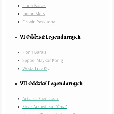
Fionn Barais
Jaman Mets
Ortwin Paskudny
VI Oddział Legendarnych
Fionn Barais
Septiel Maykar Konig
Wódz Trzy Kły
VII Oddział Legendarnych
Arhaira "Cień Lasu"
Einar Arrowhead "Ćma"