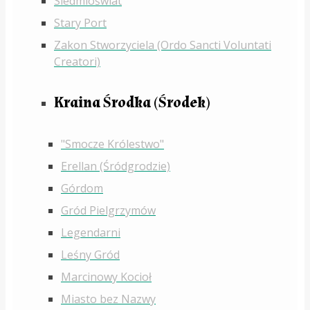
Siedmioświat
Stary Port
Zakon Stworzyciela (Ordo Sancti Voluntati
Creatori)
Kraina Środka (Środek)
"Smocze Królestwo"
Erellan (Śródgrodzie)
Górdom
Gród Pielgrzymów
Legendarni
Leśny Gród
Marcinowy Kocioł
Miasto bez Nazwy