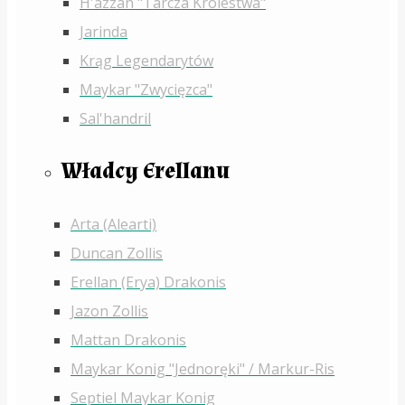
H'azzan "Tarcza Królestwa"
Jarinda
Krąg Legendarytów
Maykar "Zwycięzca"
Sal'handril
Władcy Erellanu
Arta (Alearti)
Duncan Zollis
Erellan (Erya) Drakonis
Jazon Zollis
Mattan Drakonis
Maykar Konig "Jednoręki" / Markur-Ris
Septiel Maykar Konig