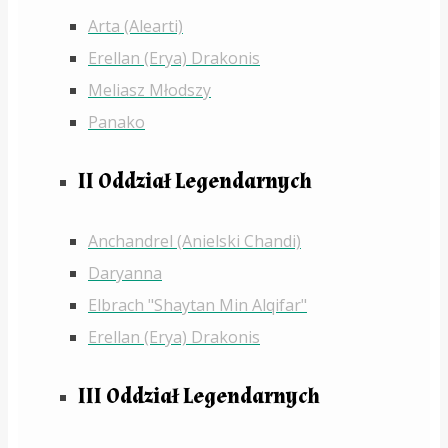
Arta (Alearti)
Erellan (Erya) Drakonis
Meliasz Młodszy
Panako
II Oddział Legendarnych
Anchandrel (Anielski Chandi)
Daryanna
Elbrach "Shaytan Min Alqifar"
Erellan (Erya) Drakonis
III Oddział Legendarnych