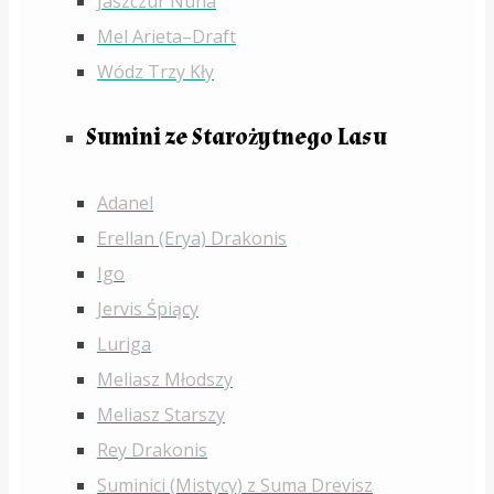
Jaszczur Nuha
Mel Arieta–Draft
Wódz Trzy Kły
Sumini ze Starożytnego Lasu
Adanel
Erellan (Erya) Drakonis
Igo
Jervis Śpiący
Luriga
Meliasz Młodszy
Meliasz Starszy
Rey Drakonis
Suminici (Mistycy) z Suma Drevisz