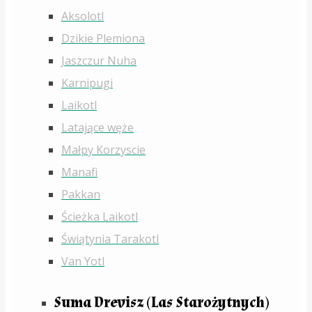
Aksolotl
Dzikie Plemiona
Jaszczur Nuha
Karnipugi
Laikotl
Latające węże
Małpy Korzyscie
Manafi
Pakkan
Ścieżka Laikotl
Świątynia Tarakotl
Van Yotl
Suma Drevisz (Las Starożytnych)