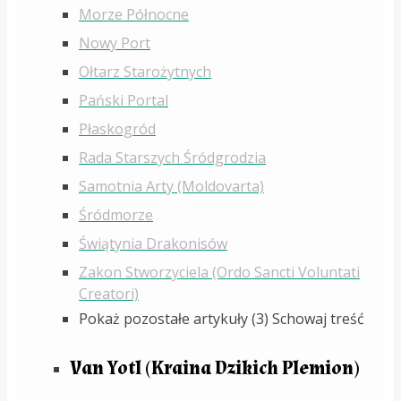
Morze Północne
Nowy Port
Ołtarz Starożytnych
Pański Portal
Płaskogród
Rada Starszych Śródgrodzia
Samotnia Arty (Moldovarta)
Śródmorze
Świątynia Drakonisów
Zakon Stworzyciela (Ordo Sancti Voluntati
Creatori)
Pokaż pozostałe artykuły (3)
Schowaj treść
Van Yotl (Kraina Dzikich Plemion)