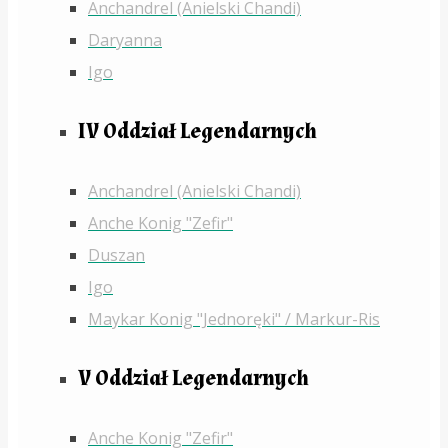
Anchandrel (Anielski Chandi)
Daryanna
Igo
IV Oddział Legendarnych
Anchandrel (Anielski Chandi)
Anche Konig "Zefir"
Duszan
Igo
Maykar Konig "Jednoręki" / Markur-Ris
V Oddział Legendarnych
Anche Konig "Zefir"