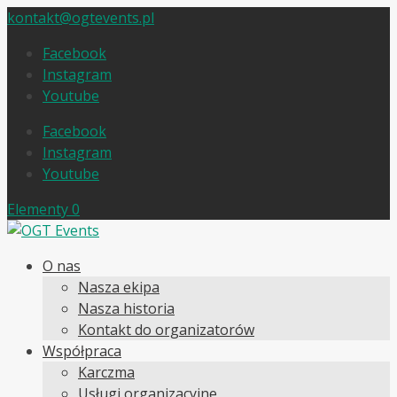
kontakt@ogtevents.pl
Facebook
Instagram
Youtube
Facebook
Instagram
Youtube
Elementy 0
O nas
Nasza ekipa
Nasza historia
Kontakt do organizatorów
Współpraca
Karczma
Usługi organizacyjne