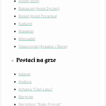
Anioły Rony
Bakaszel (Anioł Życzeń)
Bokel (Anioł Poranka)
Kadurel
Mawetel
Messadel
Stworzyciel (Kreator / Bore)
Postaci na grze
Adanel
Andora
Arhaira "Cień Lasu"
Bergrim
Bermilion "Biały Prorok"