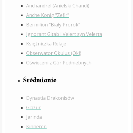
Anchandrel (Anielski Chandi)
Anche Konig "Zefir"
Bermilion "Biały Prorok"
Ignorant Gitab i Velert syn Velerta
Księżniczka Relaje
Obserwator Okulus (Oki)
Oświeceni z Gór Podniebnych
Śródmianie
Dynastia Drakonisów
Glazur
Jarinda
Kinneren