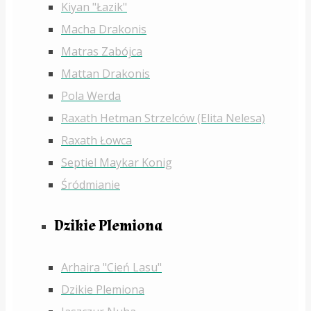
Kiyan "Łazik"
Macha Drakonis
Matras Zabójca
Mattan Drakonis
Pola Werda
Raxath Hetman Strzelców (Elita Nelesa)
Raxath Łowca
Septiel Maykar Konig
Śródmianie
Dzikie Plemiona
Arhaira "Cień Lasu"
Dzikie Plemiona