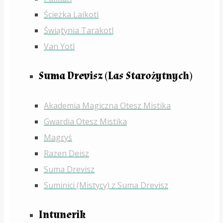
Ścieżka Laikotl
Świątynia Tarakotl
Van Yotl
Suma Drevisz (Las Starożytnych)
Akademia Magiczna Otesz Mistika
Gwardia Otesz Mistika
Magryś
Razen Deisz
Suma Drevisz
Suminici (Mistycy) z Suma Drevisz
Intunerik