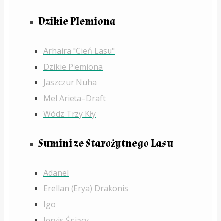
Dzikie Plemiona
Arhaira "Cień Lasu"
Dzikie Plemiona
Jaszczur Nuha
Mel Arieta–Draft
Wódz Trzy Kły
Sumini ze Starożytnego Lasu
Adanel
Erellan (Erya) Drakonis
Igo
Jervis Śpiący