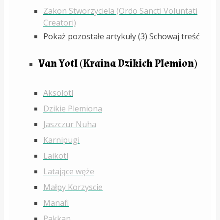
Zakon Stworzyciela (Ordo Sancti Voluntati
Creatori)
Pokaż pozostałe artykuły (3)
Schowaj treść
Van Yotl (Kraina Dzikich Plemion)
Aksolotl
Dzikie Plemiona
Jaszczur Nuha
Karnipugi
Laikotl
Latające węże
Małpy Korzyscie
Manafi
Pakkan