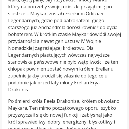
który na potrzeby swojej ucieczki przyjął imię po
siostrze – Maykar, został członkiem Oddziału
Legendarnych, gdzie pod patronatem Igiego i
starszego już Anchandrela dorósł również do bycia
bohaterem. W krótkim czasie Maykar dowiódł swojej
przydatności a nawet geniuszu w IV Wojnie
Nomadzkiej zagrażającej królestwu. Dla
Legendarnych piastujących wówczas najwyższe
stanowiska państwowe nie było wątpliwości, że ten
chłopak powinien zostać nowym królem Erellanu,
zupełnie jakby urodził się właśnie do tego celu,
podobnie jak przed laty młody Erellan Erya
Drakonis.
Po śmierci króla Peela Drakonisa, królem obwołano
Maykara. Ten mimo początkowego oporu, szybko
przyzwyczaił się do nowej funkcji i zabłysnął jako
król sprawiedliwy, dobry, energiczny, błyskotliwy i
przede wszystkim chciany. Pośłubił córkę