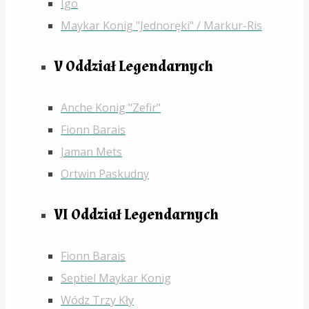
Igo
Maykar Konig "Jednoręki" / Markur-Ris
V Oddział Legendarnych
Anche Konig "Zefir"
Fionn Barais
Jaman Mets
Ortwin Paskudny
VI Oddział Legendarnych
Fionn Barais
Septiel Maykar Konig
Wódz Trzy Kły