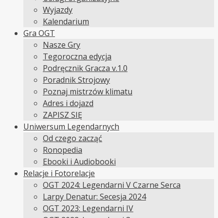
Wyjazdy
Kalendarium
Gra OGT
Nasze Gry
Tegoroczna edycja
Podręcznik Gracza v.1.0
Poradnik Strojowy
Poznaj mistrzów klimatu
Adres i dojazd
ZAPISZ SIĘ
Uniwersum Legendarnych
Od czego zacząć
Ronopedia
Ebooki i Audiobooki
Relacje i Fotorelacje
OGT 2024: Legendarni V Czarne Serca
Larpy Denatur: Secesja 2024
OGT 2023: Legendarni IV