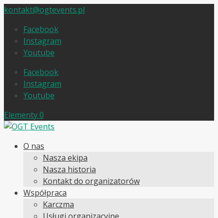
kontakt@ogtevents.pl
Facebook
Instagram
Youtube
Facebook
Instagram
Youtube
Elementy 0
O nas
Nasza ekipa
Nasza historia
Kontakt do organizatorów
Współpraca
Karczma
Usługi organizacyjne