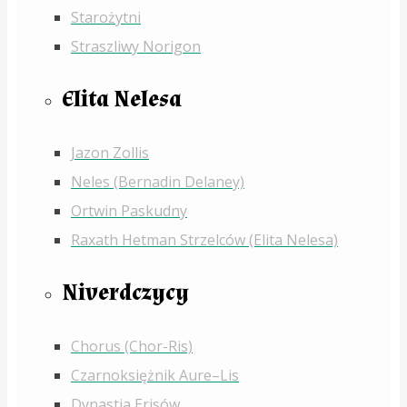
Starożytni
Straszliwy Norigon
Elita Nelesa
Jazon Zollis
Neles (Bernadin Delaney)
Ortwin Paskudny
Raxath Hetman Strzelców (Elita Nelesa)
Niverdczycy
Chorus (Chor-Ris)
Czarnoksiężnik Aure–Lis
Dynastia Erisów