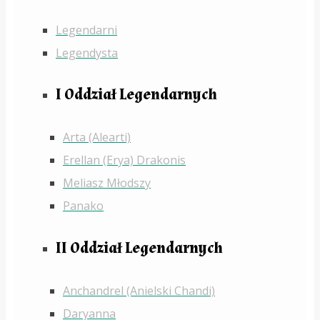
Legendarni
Legendysta
I Oddział Legendarnych
Arta (Alearti)
Erellan (Erya) Drakonis
Meliasz Młodszy
Panako
II Oddział Legendarnych
Anchandrel (Anielski Chandi)
Daryanna