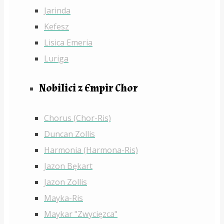
Jarinda
Kefesz
Lisica Emeria
Luriga
Nobilici z Empir Chor
Chorus (Chor-Ris)
Duncan Zollis
Harmonia (Harmona-Ris)
Jazon Bękart
Jazon Zollis
Mayka-Ris
Maykar "Zwycięzca"