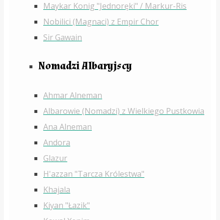
Maykar Konig "Jednoręki" / Markur-Ris
Nobilici (Magnaci) z Empir Chor
Sir Gawain
Nomadzi Albaryjscy
Ahmar Alneman
Albarowie (Nomadzi) z Wielkiego Pustkowia
Ana Alneman
Andora
Glazur
H'azzan "Tarcza Królestwa"
Khajala
Kiyan "Łazik"