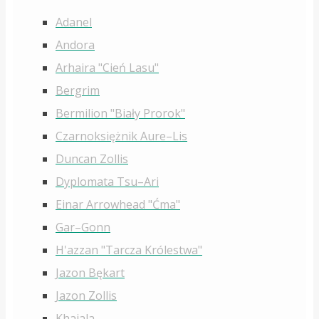
Adanel
Andora
Arhaira "Cień Lasu"
Bergrim
Bermilion "Biały Prorok"
Czarnoksiężnik Aure–Lis
Duncan Zollis
Dyplomata Tsu–Ari
Einar Arrowhead "Ćma"
Gar–Gonn
H'azzan "Tarcza Królestwa"
Jazon Bękart
Jazon Zollis
Khajala