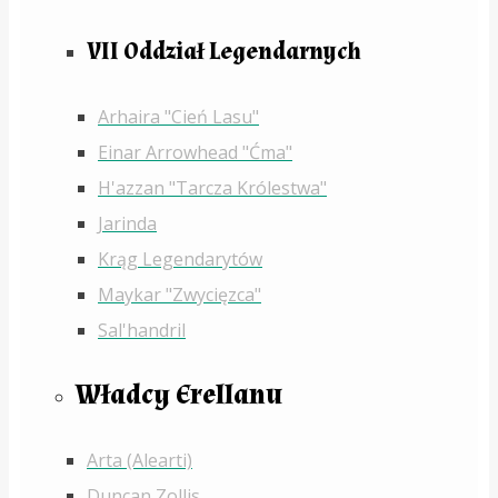
VII Oddział Legendarnych
Arhaira "Cień Lasu"
Einar Arrowhead "Ćma"
H'azzan "Tarcza Królestwa"
Jarinda
Krąg Legendarytów
Maykar "Zwycięzca"
Sal'handril
Władcy Erellanu
Arta (Alearti)
Duncan Zollis