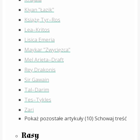
Kiyan "Łazik"
Książę Tyr–Ros
Lea–Kritos
Lisica Emeria
Maykar "Zwycięzca"
Mel Arieta–Draft
Rey Drakonis
Sir Gawain
Tal–Darim
Tes–Tykles
Zari
Pokaż pozostałe artykuły (10)
Schowaj treść
Rasy