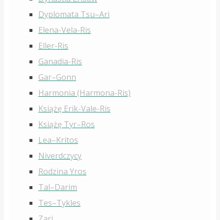
Dyplomata Tsu–Ari
Elena-Vela-Ris
Eller-Ris
Ganadia-Ris
Gar–Gonn
Harmonia (Harmona-Ris)
Książę Erik-Vale-Ris
Książę Tyr–Ros
Lea–Kritos
Niverdczycy
Rodzina Yros
Tal–Darim
Tes–Tykles
Zari