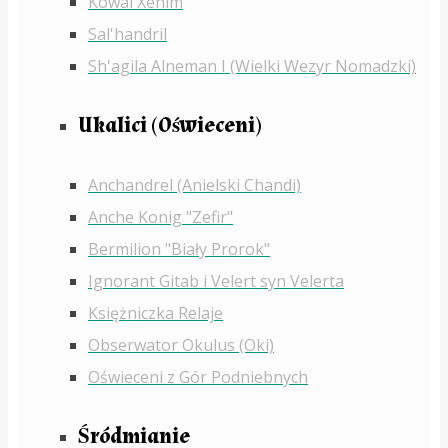
Kowal Xenim
Sal'handril
Sh'agila Alneman I (Wielki Wezyr Nomadzki)
Ukalici (Oświeceni)
Anchandrel (Anielski Chandi)
Anche Konig "Zefir"
Bermilion "Biały Prorok"
Ignorant Gitab i Velert syn Velerta
Księżniczka Relaje
Obserwator Okulus (Oki)
Oświeceni z Gór Podniebnych
Śródmianie