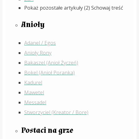
Pokaż pozostałe artykuły (2)
Schowaj treść
Anioły
Adanel / Egos
Anioły Rony
Bakaszel (Anioł Życzeń)
Bokel (Anioł Poranka)
Kadurel
Mawetel
Messadel
Stworzyciel (Kreator / Bore)
Postaci na grze