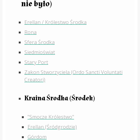
nie było)
Erellan / Królestwo Środka
Rona
Sfera Środka
Siedmioświat
Stary Port
Zakon Stworzyciela (Ordo Sancti Voluntati
Creatori)
Kraina Środka (Środek)
"Smocze Królestwo"
Erellan (Śródgrodzie)
Górdom