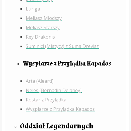
Luriga
Meliasz Młodszy
Meliasz Starszy
Rey Drakonis
Suminici (Mistycy) z Suma Drevisz
Wyspiarze z Przylądka Kapados
Arta (Alearti)
Neles (Bernadin Delaney)
Rostar z Przylądka
Wyspiarze z Przylądka Kapados
Oddział Legendarnych