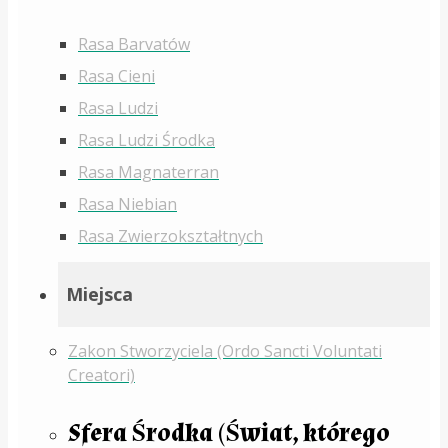
Rasa Barvatów
Rasa Cieni
Rasa Ludzi
Rasa Ludzi Środka
Rasa Magnaterran
Rasa Niebian
Rasa Zwierzokształtnych
Miejsca
Zakon Stworzyciela (Ordo Sancti Voluntati
Creatori)
Sfera Środka (Świat, którego