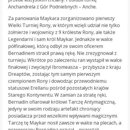
Anchandrela z Gór Podniebnych – Anche.
Za panowania Maykara zorganizowano pierwszy
Wielki Turniej Rony, w którym wzięli udział nie tylko
żołnierze i wojownicy z 9 królestw Rony, ale także
Legendarni i sam król Maykar. Jednakże w walce
półfinałowej, którą odbył ze swoim oficerem
Bernadinem stracił prawą rękę. Nie zrezygnował z
turnieju. Wkrótce po zaleczeniu ran wystąpił w walce
finałowej i zwyciężył Ibromeasza – przybysza z kraju
Dreaptów, zostając tym samym pierwszym
czempionem Rony i dowodząc przewodniemu
statusowi Erellanu pośród pozostałych krajów
Starego Kontynentu. W zamian za stratę ręki,
Bernadin ofiarował królowi Tarczę Antymagiczną,
jedyny w swoim rodzaju artefakt chroniący
posiadacza przed wszelkimi wpływami magicznymi.
Tarczę tę Maykar nosił zawsze w walce na plecach, a
przeprosiny Bernadina przyjął – pozostali