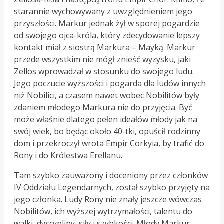
starannie wychowywany z uwzględnieniem jego
przyszłości. Markur jednak żył w sporej pogardzie
od swojego ojca-króla, który zdecydowanie lepszy
kontakt miał z siostrą Markura – Mayką. Markur
przede wszystkim nie mógł znieść wyzysku, jaki
Zellos wprowadzał w stosunku do swojego ludu.
Jego poczucie wyższości i pogarda dla ludów innych
niż Nobilici, a czasem nawet wobec Nobilitów były
zdaniem młodego Markura nie do przyjęcia. Być
może właśnie dlatego pełen ideałów młody jak na
swój wiek, bo będąc około 40-tki, opuścił rodzinny
dom i przekroczył wrota Empir Corkyia, by trafić do
Rony i do Królestwa Erellanu.
Tam szybko zauważony i doceniony przez członków
IV Oddziału Legendarnych, został szybko przyjęty na
jego członka. Ludy Rony nie znały jeszcze wówczas
Nobilitów, ich wyższej wytrzymałości, talentu do
walki, dyscypliny, siły i szybkości. Młody Markur,