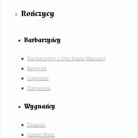
Rończycy
Barbarzyńcy
Barbarzyńcy z Ons Klans (Barvaci)
Bergrim
Dagoslev
Daryanna
Wygnańcy
Dreapci
Jaman Mets