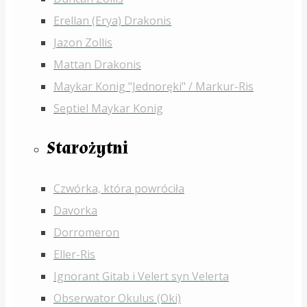
Erellan (Erya) Drakonis
Jazon Zollis
Mattan Drakonis
Maykar Konig "Jednoręki" / Markur-Ris
Septiel Maykar Konig
Starożytni
Czwórka, która powróciła
Davorka
Dorromeron
Eller-Ris
Ignorant Gitab i Velert syn Velerta
Obserwator Okulus (Oki)