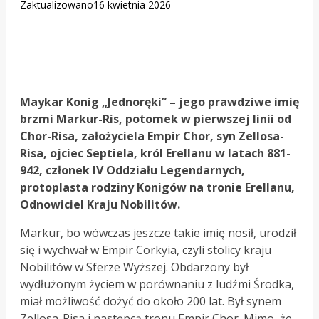
Zaktualizowano
16 kwietnia 2026
Maykar Konig „Jednoręki” – jego prawdziwe imię
brzmi Markur-Ris, potomek w pierwszej linii od
Chor-Risa, założyciela Empir Chor, syn Zellosa-
Risa, ojciec Septiela, król Erellanu w latach 881-
942, członek IV Oddziału Legendarnych,
protoplasta rodziny Konigów na tronie Erellanu,
Odnowiciel Kraju Nobilitów.
Markur, bo wówczas jeszcze takie imię nosił, urodził
się i wychwał w Empir Corkyia, czyli stolicy kraju
Nobilitów w Sferze Wyższej. Obdarzony był
wydłużonym życiem w porównaniu z ludźmi Środka,
miał możliwość dożyć do około 200 lat. Był synem
Zellosa-Risa i następcą tronu Empir Chor. Mimo, że