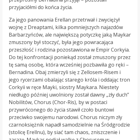
przyjaciółmi do końca życia.
Za jego panowania Erellan przetrwał i zwyciężył
wojnę z Dreaptami, kilka pomniejszych najazdów
Barbarzyńców, ale największą potyczkę jaką Maykar
zmuszony był stoczyć, była jego powracająca
przeszłość i rodzina pozostawiona w Empir Corkyia.
Do tej konfrontacji poniekąd został zmuszony przez
tę samą osobę, która wcześniej pozbawiła go ręki –
Bernadina. Obaj zmierzyli się z Zellosem-Risem i
jego rycerzami obalając starego króla i oddając tron
Corkyii w ręce Mayki, siostry Maykara. Niestety
niedługo później uwolniony został dawny „zły duch”
Nobilitów, Chorus (Chor-Ris), by w postaci
przywróconego do życia stawił czoło buntowi
przeciwko swojemu narodowi. Chorus niczym zły
czarnoksiężnik napadł samodzielnie na Śródgrodzie
(stolicę Erellnu), by siać tam chaos, zniszczenie i
zarazę. Maykar podjął walkę z Chorusem w