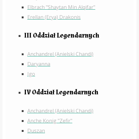
Elbrach "Shaytan Min Alqifar"
Erellan (Erya) Drakonis
III Oddział Legendarnych
Anchandrel (Anielski Chandi)
Daryanna
Igo
IV Oddział Legendarnych
Anchandrel (Anielski Chandi)
Anche Konig "Zefir"
Duszan