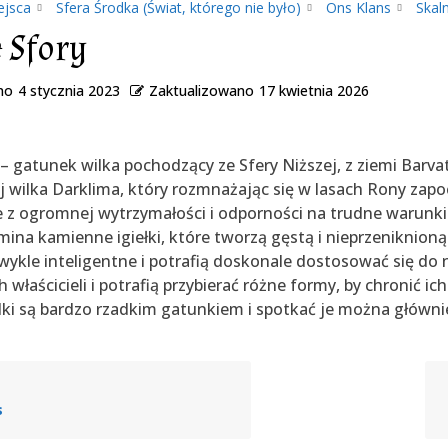
ejsca
Sfera Środka (Świat, którego nie było)
Ons Klans
Skal
 Sfory
no
4 stycznia 2023
Zaktualizowano
17 kwietnia 2026
 – gatunek wilka pochodzący ze Sfery Niższej, z ziemi Barv
ej wilka Darklima, który rozmnażając się w lasach Rony zap
 z ogromnej wytrzymałości i odporności na trudne warunki
mina kamienne igiełki, które tworzą gęstą i nieprzeniknion
wykle inteligentne i potrafią doskonale dostosować się do 
właścicieli i potrafią przybierać różne formy, by chronić i
ki są bardzo rzadkim gatunkiem i spotkać je można główni
s