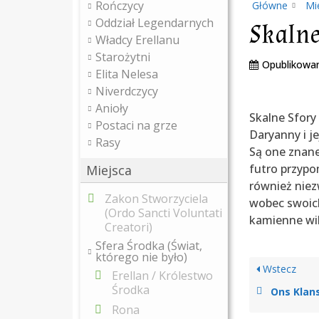
Rończycy
Główne
Mi
Oddział Legendarnych
Skalne
Władcy Erellanu
Starożytni
Opublikowa
Elita Nelesa
Niverdczycy
Anioły
Skalne Sfory
Postaci na grze
Daryanny i j
Rasy
Są one znane
futro przypo
Miejsca
również niez
Zakon Stworzyciela
wobec swoich 
(Ordo Sancti Voluntati
kamienne wil
Creatori)
Sfera Środka (Świat,
którego nie było)
Wstecz
Erellan / Królestwo
Środka
Ons Klan
Rona