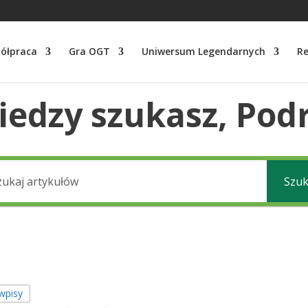
ółpraca
Gra OGT
Uniwersum Legendarnych
Re
wiedzy szukasz, Pod
Szuk
wpisy