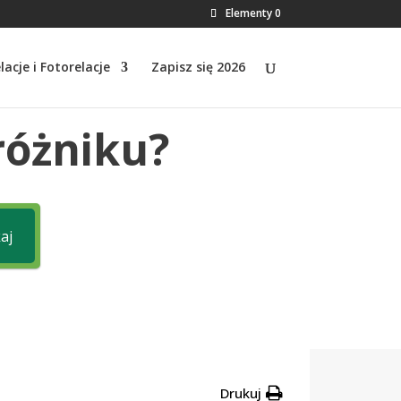
Elementy 0
lacje i Fotorelacje
Zapisz się 2026
różniku?
aj
Drukuj