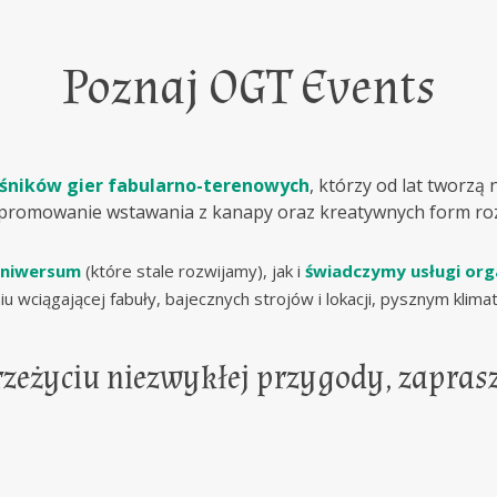
Poznaj OGT Events
ośników gier fabularno-terenowych
, którzy od lat tworzą
 promowanie wstawania z kanapy oraz kreatywnych form roz
uniwersum
(które stale rozwijamy), jak i
świadczymy usługi org
 wciągającej fabuły, bajecznych strojów i lokacji, pysznym klima
przeżyciu niezwykłej przygody, zapras