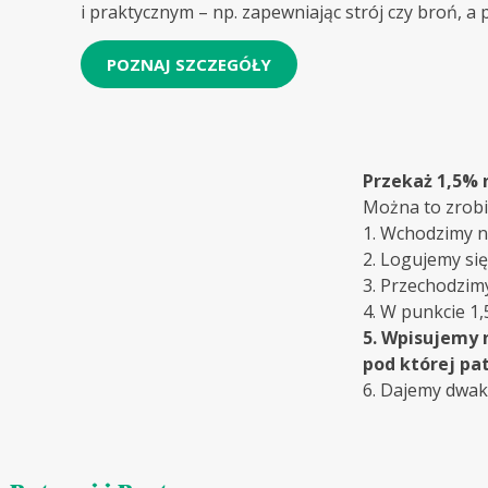
i praktycznym – np. zapewniając strój czy broń,
POZNAJ SZCZEGÓŁY
Przekaż 1,5% 
Można to zrobi
1. Wchodzimy 
2. Logujemy si
3. Przechodzimy
4. W punkcie 1,
5. Wpisujemy 
pod której pa
6. Dajemy dwakr