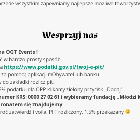
 a przede wszystkim zapewniamy najlepsze możliwe towarzyst
Wesprzyj nas
na OGT Events !
ć w bardzo prosty sposób.
na
https://www.podatki.gov.pl/twoj-e-pit/
ę za pomocą aplikacji mObywatel lub banku
 do zakładki rozlicz pit.
5% podatku dla OPP klikamy zielony przycisk ,,Dodaj”
numer KRS: 0000 27 02 61 i wybieramy fundację ,,Młodzi
tronatem się znajdujemy
oć zatwierdź i voila, PIT rozliczony, 1,5% przekazany