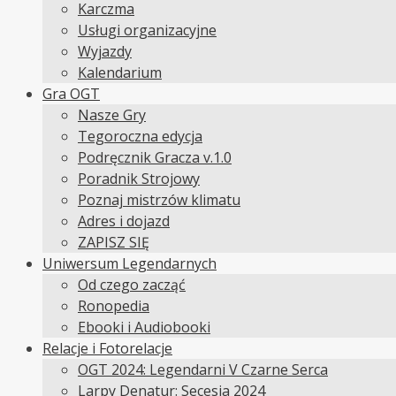
Karczma
Usługi organizacyjne
Wyjazdy
Kalendarium
Gra OGT
Nasze Gry
Tegoroczna edycja
Podręcznik Gracza v.1.0
Poradnik Strojowy
Poznaj mistrzów klimatu
Adres i dojazd
ZAPISZ SIĘ
Uniwersum Legendarnych
Od czego zacząć
Ronopedia
Ebooki i Audiobooki
Relacje i Fotorelacje
OGT 2024: Legendarni V Czarne Serca
Larpy Denatur: Secesja 2024