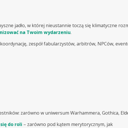
zne jadło, w której nieustannie toczą się klimatyczne rozmo
nizować na Twoim wydarzeniu
.
, koordynację, zespół fabularzystów, arbitrów, NPCów, even
estników: zarówno w uniwersum Warhammera, Gothica, Elder S
ię do roli
– zarówno pod kątem merytorycznym, jak