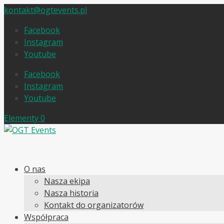
kontakt@ogtevents.pl
Facebook
Instagram
Youtube
Facebook
Instagram
Youtube
Elementy 0
O nas
Nasza ekipa
Nasza historia
Kontakt do organizatorów
Współpraca