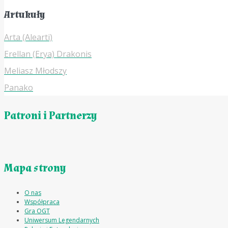
Artukuły
Arta (Alearti)
Erellan (Erya) Drakonis
Meliasz Młodszy
Panako
Patroni i Partnerzy
Mapa strony
O nas
Współpraca
Gra OGT
Uniwersum Legendarnych