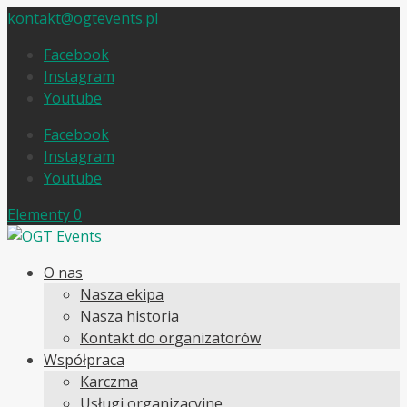
kontakt@ogtevents.pl
Facebook
Instagram
Youtube
Facebook
Instagram
Youtube
Elementy 0
O nas
Nasza ekipa
Nasza historia
Kontakt do organizatorów
Współpraca
Karczma
Usługi organizacyjne