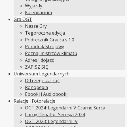
Wyjazdy
Kalendarium
Gra OGT
Nasze Gry
Tegoroczna edycja
Podręcznik Gracza v.1.0
Poradnik Strojowy
Poznaj mistrzów klimatu
Adres i dojazd
ZAPISZ SIĘ
Uniwersum Legendarnych
Od czego zacząć
Ronopedia
Ebooki i Audiobooki
Relacje i Fotorelacje
OGT 2024: Legendarni V Czarne Serca
Larpy Denatur: Secesja 2024
OGT 2023: Legendarni IV