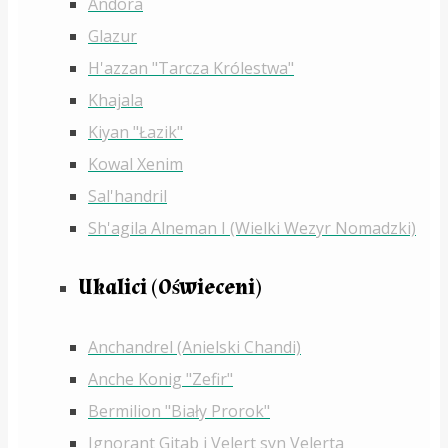
Andora
Glazur
H'azzan "Tarcza Królestwa"
Khajala
Kiyan "Łazik"
Kowal Xenim
Sal'handril
Sh'agila Alneman I (Wielki Wezyr Nomadzki)
Ukalici (Oświeceni)
Anchandrel (Anielski Chandi)
Anche Konig "Zefir"
Bermilion "Biały Prorok"
Ignorant Gitab i Velert syn Velerta