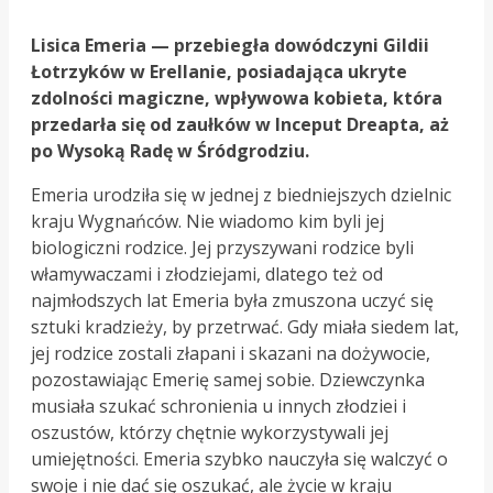
Lisica Emeria — przebiegła dowódczyni Gildii
Łotrzyków w Erellanie, posiadająca ukryte
zdolności magiczne, wpływowa kobieta, która
przedarła się od zaułków w Inceput Dreapta, aż
po Wysoką Radę w Śródgrodziu.
Emeria urodziła się w jednej z biedniejszych dzielnic
kraju Wygnańców. Nie wiadomo kim byli jej
biologiczni rodzice. Jej przyszywani rodzice byli
włamywaczami i złodziejami, dlatego też od
najmłodszych lat Emeria była zmuszona uczyć się
sztuki kradzieży, by przetrwać. Gdy miała siedem lat,
jej rodzice zostali złapani i skazani na dożywocie,
pozostawiając Emerię samej sobie. Dziewczynka
musiała szukać schronienia u innych złodziei i
oszustów, którzy chętnie wykorzystywali jej
umiejętności. Emeria szybko nauczyła się walczyć o
swoje i nie dać się oszukać, ale życie w kraju