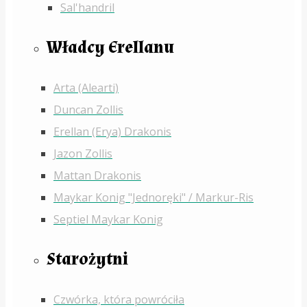
Sal'handril
Władcy Erellanu
Arta (Alearti)
Duncan Zollis
Erellan (Erya) Drakonis
Jazon Zollis
Mattan Drakonis
Maykar Konig "Jednoręki" / Markur-Ris
Septiel Maykar Konig
Starożytni
Czwórka, która powróciła