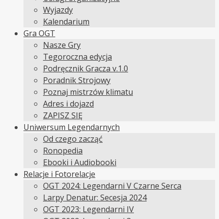
Wyjazdy
Kalendarium
Gra OGT
Nasze Gry
Tegoroczna edycja
Podręcznik Gracza v.1.0
Poradnik Strojowy
Poznaj mistrzów klimatu
Adres i dojazd
ZAPISZ SIĘ
Uniwersum Legendarnych
Od czego zacząć
Ronopedia
Ebooki i Audiobooki
Relacje i Fotorelacje
OGT 2024: Legendarni V Czarne Serca
Larpy Denatur: Secesja 2024
OGT 2023: Legendarni IV