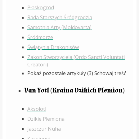
Płaskogród
Rada Starszych Śródgrodzia
Samotnia Arty (Moldovarta)
Śródmorze
Świątynia Drakonisów
Zakon Stworzyciela (Ordo Sancti Voluntati
Creatori)
Pokaż pozostałe artykuły (3)
Schowaj treść
Van Yotl (Kraina Dzikich Plemion)
Aksolotl
Dzikie Plemiona
Jaszczur Nuha
Karnipugi