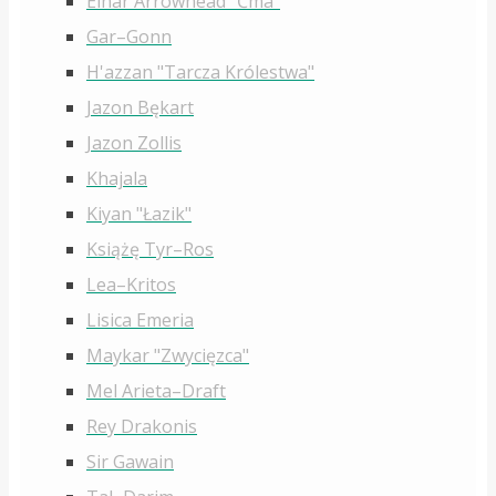
Einar Arrowhead "Ćma"
Gar–Gonn
H'azzan "Tarcza Królestwa"
Jazon Bękart
Jazon Zollis
Khajala
Kiyan "Łazik"
Książę Tyr–Ros
Lea–Kritos
Lisica Emeria
Maykar "Zwycięzca"
Mel Arieta–Draft
Rey Drakonis
Sir Gawain