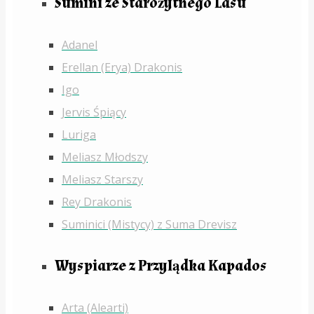
Sumini ze Starożytnego Lasu
Adanel
Erellan (Erya) Drakonis
Igo
Jervis Śpiący
Luriga
Meliasz Młodszy
Meliasz Starszy
Rey Drakonis
Suminici (Mistycy) z Suma Drevisz
Wyspiarze z Przylądka Kapados
Arta (Alearti)