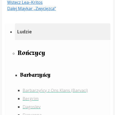
Wstecz
Lea–Kritos
Dalej
Maykar „Zwycięzca”
Ludzie
Rończycy
Barbarzyńcy
Barbarzyńcy z Ons Klans (Barvaci)
Bergrim
Dagoslev
Daryanna