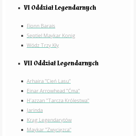
VI Oddział Legendarnych
Fionn Barais
Septiel Maykar Konig
Wódz Trzy Kły
VII Oddział Legendarnych
Arhaira "Cień Lasu"
Einar Arrowhead "Ćma"
H'azzan "Tarcza Królestwa"
Jarinda
Krąg Legendarytów
Maykar "Zwycięzca"