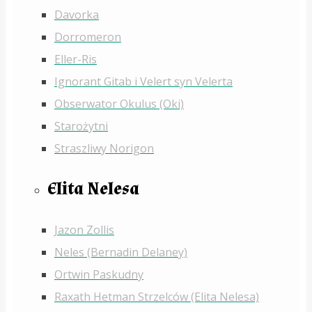
Davorka
Dorromeron
Eller-Ris
Ignorant Gitab i Velert syn Velerta
Obserwator Okulus (Oki)
Starożytni
Straszliwy Norigon
Elita Nelesa
Jazon Zollis
Neles (Bernadin Delaney)
Ortwin Paskudny
Raxath Hetman Strzelców (Elita Nelesa)