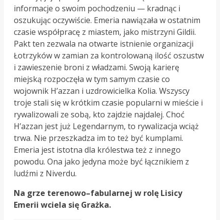
informacje o swoim pochodzeniu
—
kradnąc i
oszukując oczywiście. Emeria nawiązała w ostatnim
czasie współpracę z miastem, jako mistrzyni Gildii.
Pakt ten zezwala na otwarte istnienie organizacji
Łotrzyków w zamian za kontrolowaną ilość oszustw
i zawieszenie broni z władzami. Swoją karierę
miejską rozpoczęła w tym samym czasie co
wojownik H’azzan i uzdrowicielka Kolia. Wszyscy
troje stali się w krótkim czasie popularni w mieście i
rywalizowali ze sobą, kto zajdzie najdalej. Choć
H’azzan jest już Legendarnym, to rywalizacja wciąż
trwa. Nie przeszkadza im to też być kumplami.
Emeria jest istotna dla królestwa też z innego
powodu. Ona jako jedyna może być łącznikiem z
ludźmi z Niverdu.
Na grze terenowo–fabularnej w rolę Lisicy
Emerii wciela się Grażka.