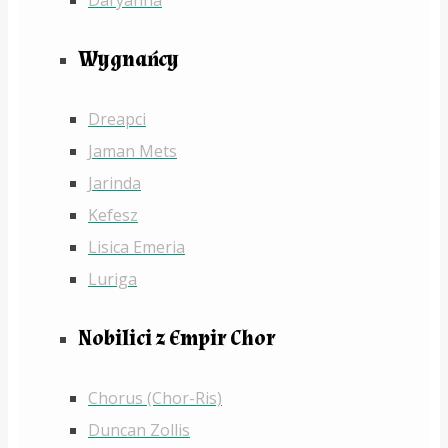
Wygnańcy
Dreapci
Jaman Mets
Jarinda
Kefesz
Lisica Emeria
Luriga
Nobilici z Empir Chor
Chorus (Chor-Ris)
Duncan Zollis