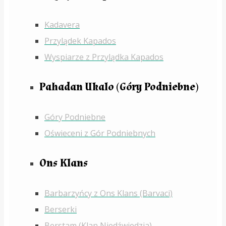
Kadavera
Przylądek Kapados
Wyspiarze z Przylądka Kapados
Pahadan Ukalo (Góry Podniebne)
Góry Podniebne
Oświeceni z Gór Podniebnych
Ons Klans
Barbarzyńcy z Ons Klans (Barvaci)
Berserki
Berstam (Klan Niedźwiedzia)