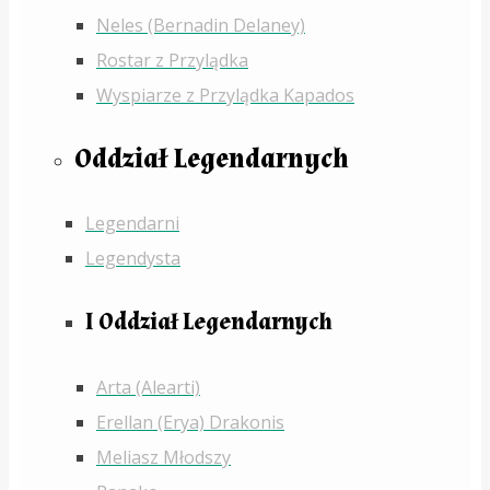
Neles (Bernadin Delaney)
Rostar z Przylądka
Wyspiarze z Przylądka Kapados
Oddział Legendarnych
Legendarni
Legendysta
I Oddział Legendarnych
Arta (Alearti)
Erellan (Erya) Drakonis
Meliasz Młodszy