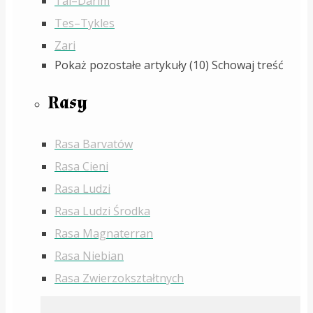
Tal–Darim
Tes–Tykles
Zari
Pokaż pozostałe artykuły (10)
Schowaj treść
Rasy
Rasa Barvatów
Rasa Cieni
Rasa Ludzi
Rasa Ludzi Środka
Rasa Magnaterran
Rasa Niebian
Rasa Zwierzokształtnych