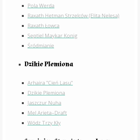
Pola Werda
Raxath Hetman Strzelców (Elita Nelesa)
Raxath Łowca
Septiel Maykar Konig
Śródmianie
Dzikie Plemiona
Arhaira "Cień Lasu"
Dzikie Plemiona
Jaszczur Nuha
Mel Arieta–Draft
Wódz Trzy Kły