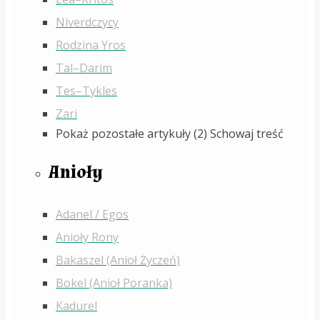
Niverdczycy
Rodzina Yros
Tal–Darim
Tes–Tykles
Zari
Pokaż pozostałe artykuły (2)
Schowaj treść
Anioły
Adanel / Egos
Anioły Rony
Bakaszel (Anioł Życzeń)
Bokel (Anioł Poranka)
Kadurel