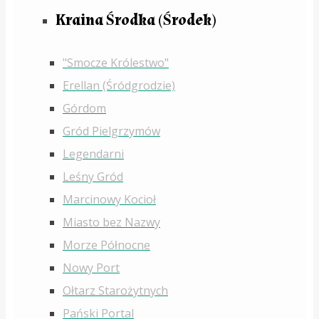
Kraina Środka (Środek)
"Smocze Królestwo"
Erellan (Śródgrodzie)
Górdom
Gród Pielgrzymów
Legendarni
Leśny Gród
Marcinowy Kocioł
Miasto bez Nazwy
Morze Północne
Nowy Port
Ołtarz Starożytnych
Pański Portal