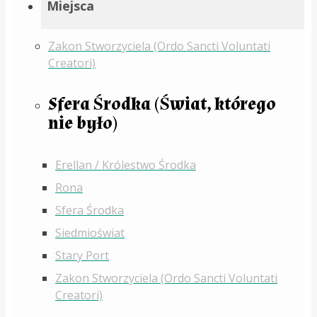
Miejsca
Zakon Stworzyciela (Ordo Sancti Voluntati
Creatori)
Sfera Środka (Świat, którego
nie było)
Erellan / Królestwo Środka
Rona
Sfera Środka
Siedmioświat
Stary Port
Zakon Stworzyciela (Ordo Sancti Voluntati
Creatori)