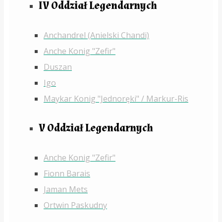
IV Oddział Legendarnych
Anchandrel (Anielski Chandi)
Anche Konig "Zefir"
Duszan
Igo
Maykar Konig "Jednoręki" / Markur-Ris
V Oddział Legendarnych
Anche Konig "Zefir"
Fionn Barais
Jaman Mets
Ortwin Paskudny