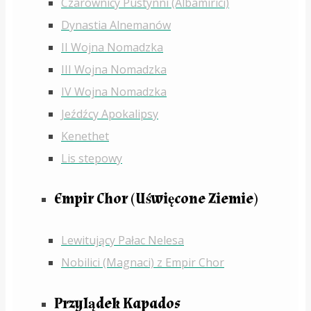
Czarownicy Pustynni (Albamirici)
Dynastia Alnemanów
II Wojna Nomadzka
III Wojna Nomadzka
IV Wojna Nomadzka
Jeźdźcy Apokalipsy
Kenethet
Lis stepowy
Empir Chor (Uświęcone Ziemie)
Lewitujący Pałac Nelesa
Nobilici (Magnaci) z Empir Chor
Przylądek Kapados