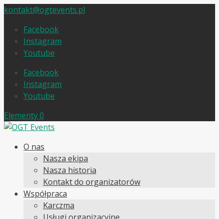
kontakt@ogtevents.pl
Facebook
Instagram
Youtube
Facebook
Instagram
Youtube
Elementy 0
O nas
Nasza ekipa
Nasza historia
Kontakt do organizatorów
Współpraca
Karczma
Usługi organizacyjne