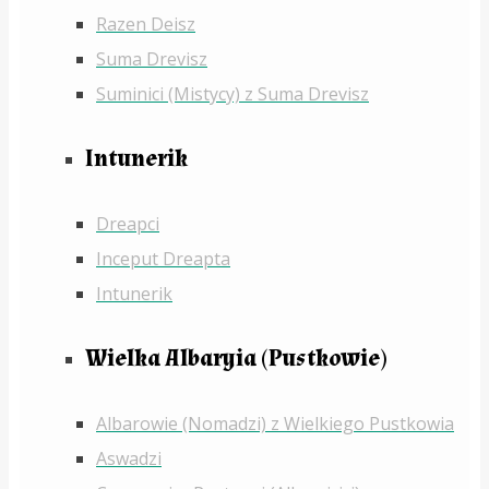
Razen Deisz
Suma Drevisz
Suminici (Mistycy) z Suma Drevisz
Intunerik
Dreapci
Inceput Dreapta
Intunerik
Wielka Albaryia (Pustkowie)
Albarowie (Nomadzi) z Wielkiego Pustkowia
Aswadzi