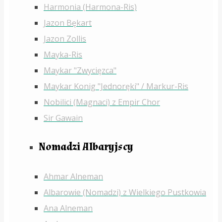
Harmonia (Harmona-Ris)
Jazon Bękart
Jazon Zollis
Mayka-Ris
Maykar "Zwycięzca"
Maykar Konig "Jednoręki" / Markur-Ris
Nobilici (Magnaci) z Empir Chor
Sir Gawain
Nomadzi Albaryjscy
Ahmar Alneman
Albarowie (Nomadzi) z Wielkiego Pustkowia
Ana Alneman