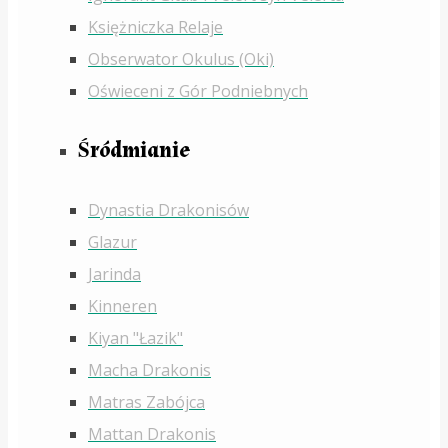
Księżniczka Relaje
Obserwator Okulus (Oki)
Oświeceni z Gór Podniebnych
Śródmianie
Dynastia Drakonisów
Glazur
Jarinda
Kinneren
Kiyan "Łazik"
Macha Drakonis
Matras Zabójca
Mattan Drakonis