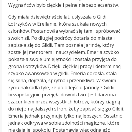
Wygnańców było ciężkie i pełne niebezpieczeństw.
Gdy miała dziewiętnaście lat, usłyszała o Gildii
Łotrzyków w Erellanie, która szukała nowych
członków. Postanowiła wybrać się tam i spróbować
swoich sił. Po długiej podróży dotarła do miasta i
zapisała się do Gildii. Tam poznała Jarindę, który
został jej mentorem i nauczycielem. Emeria szybko
pokazała swoje umiejętności i została przyjęta do
grona Łotrzyków. Dzięki ciężkiej pracy i determinacji
szybko awansowała w gildii. Emeria dorosła, stała
się silna, dojrzała, sprytna i przenikliwa. W swoim
życiu nakradła tyle, że po odejściu Jarindy z Gildii
bezapelacyjnie przejęła dowództwo. Jest darzona
szacunkiem przez wszystkich łotrów, którzy ciągną
do niej z najdalszych stron, żeby zapisać się go Gildii.
Emeria jednak przyjmuje tylko najlepszych. Ostatnio
jednak odkrywa w sobie zdolności magiczne, które
nie dają jej spokoju. Postanawia więc odnaleźć