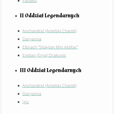
Panako
II Oddział Legendarnych
Anchandrel (Anielski Chandi)
Daryanna
Elbrach "Shaytan Min Alqifar"
Erellan (Erya) Drakonis
III Oddział Legendarnych
Anchandrel (Anielski Chandi)
Daryanna
Igo