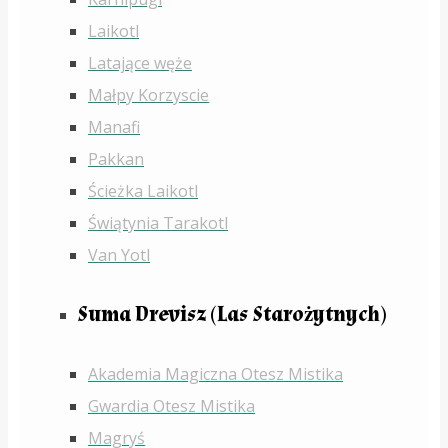
Laikotl
Latające węże
Małpy Korzyscie
Manafi
Pakkan
Ścieżka Laikotl
Świątynia Tarakotl
Van Yotl
Suma Drevisz (Las Starożytnych)
Akademia Magiczna Otesz Mistika
Gwardia Otesz Mistika
Magryś