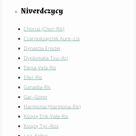
Niverdczycy
Chorus (Chor-Ris)
Czarnoksiężnik Aure–Lis
Dynastia Erisów
Dyplomata Tsu–Ari
Elena-Vela-Ris
Eller-Ris
Ganadia-Ris
Gar–Gonn
Harmonia (Harmona-Ris)
Książę Erik-Vale-Ris
Książę Tyr–Ros
Lea–Kritos