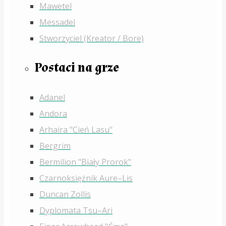
Mawetel
Messadel
Stworzyciel (Kreator / Bore)
Postaci na grze
Adanel
Andora
Arhaira "Cień Lasu"
Bergrim
Bermilion "Biały Prorok"
Czarnoksiężnik Aure–Lis
Duncan Zollis
Dyplomata Tsu–Ari