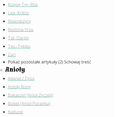
Książę Tyr–Ros
Lea–Kritos
Niverdczycy
Rodzina Yros
Tal–Darim
Tes–Tykles
Zari
Pokaż pozostałe artykuły (2)
Schowaj treść
Anioły
Adanel / Egos
Anioły Rony
Bakaszel (Anioł Życzeń)
Bokel (Anioł Poranka)
Kadurel