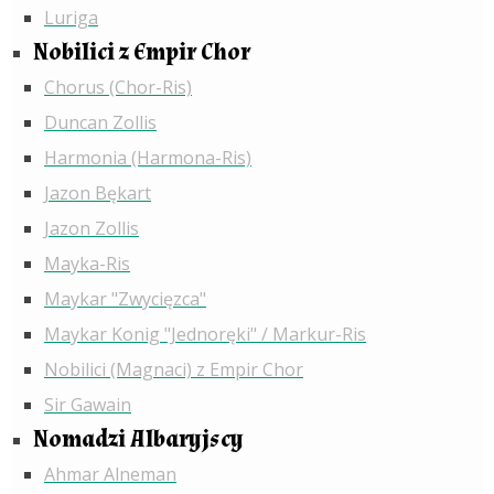
Luriga
Nobilici z Empir Chor
Chorus (Chor-Ris)
Duncan Zollis
Harmonia (Harmona-Ris)
Jazon Bękart
Jazon Zollis
Mayka-Ris
Maykar "Zwycięzca"
Maykar Konig "Jednoręki" / Markur-Ris
Nobilici (Magnaci) z Empir Chor
Sir Gawain
Nomadzi Albaryjscy
Ahmar Alneman