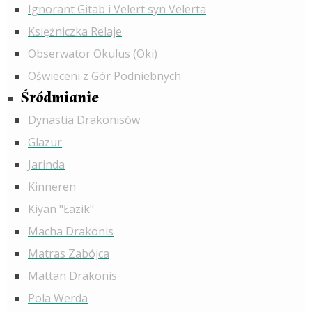
Ignorant Gitab i Velert syn Velerta
Księżniczka Relaje
Obserwator Okulus (Oki)
Oświeceni z Gór Podniebnych
Śródmianie
Dynastia Drakonisów
Glazur
Jarinda
Kinneren
Kiyan "Łazik"
Macha Drakonis
Matras Zabójca
Mattan Drakonis
Pola Werda