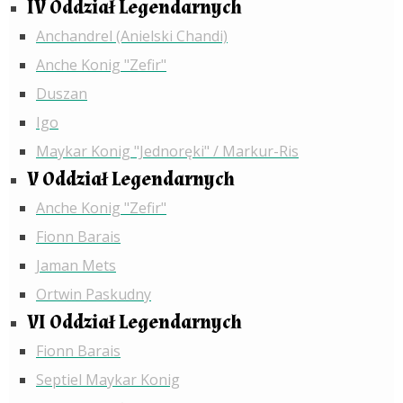
IV Oddział Legendarnych
Anchandrel (Anielski Chandi)
Anche Konig "Zefir"
Duszan
Igo
Maykar Konig "Jednoręki" / Markur-Ris
V Oddział Legendarnych
Anche Konig "Zefir"
Fionn Barais
Jaman Mets
Ortwin Paskudny
VI Oddział Legendarnych
Fionn Barais
Septiel Maykar Konig