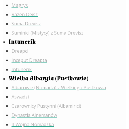
Magryś
Razen Deisz
Suma Drevisz
Suminici (Mistycy) z Suma Drevisz
Intunerik
Dreapci
Inceput Dreapta
Intunerik
Wielka Albaryia (Pustkowie)
Albarowie (Nomadzi) z Wielkiego Pustkowia
Aswadzi
Czarownicy Pustynni (Albamirici)
Dynastia Alnemanów
II Wojna Nomadzka