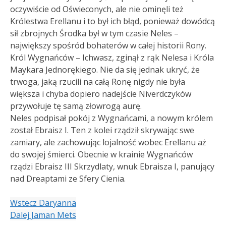
oczywiście od Oświeconych, ale nie ominęli też
Królestwa Erellanu i to był ich błąd, ponieważ dowódcą
sił zbrojnych Środka był w tym czasie Neles –
największy spośród bohaterów w całej historii Rony.
Król Wygnańców – Ichwasz, zginął z rąk Nelesa i Króla
Maykara Jednorękiego. Nie da się jednak ukryć, że
trwoga, jaką rzucili na całą Ronę nigdy nie była
większa i chyba dopiero nadejście Niverdczyków
przywołuje tę samą złowrogą aurę.
Neles podpisał pokój z Wygnańcami, a nowym królem
został Ebraisz I. Ten z kolei rządził skrywając swe
zamiary, ale zachowując lojalność wobec Erellanu aż
do swojej śmierci. Obecnie w krainie Wygnańców
rządzi Ebraisz III Skrzydlaty, wnuk Ebraisza I, panujący
nad Dreaptami ze Sfery Cienia.
Wstecz
Daryanna
Dalej
Jaman Mets