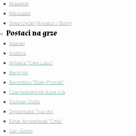
Mawetel
Messadel
Stworzyciel (Kreator / Bore)
Postaci na grze
Adanel
Andora
Arhaira "Cień Lasu"
Bergrim
Bermilion "Biały Prorok"
Czarnoksiężnik Aure–Lis
Duncan Zollis
Dyplomata Tsu–Ari
Einar Arrowhead "Ćma"
Gar–Gonn