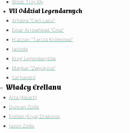
Wódz Trzy Kły
VII Oddział Legendarnych
Arhaira "Cień Lasu"
Einar Arrowhead "Ćma"
H'azzan "Tarcza Królestwa"
Jarinda
Krąg Legendarytów
Maykar "Zwycięzca"
Sal'handril
Władcy Erellanu
Arta (Alearti)
Duncan Zollis
Erellan (Erya) Drakonis
Jazon Zollis