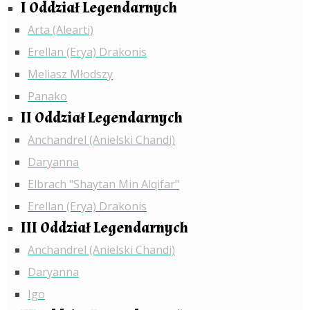
I Oddział Legendarnych
Arta (Alearti)
Erellan (Erya) Drakonis
Meliasz Młodszy
Panako
II Oddział Legendarnych
Anchandrel (Anielski Chandi)
Daryanna
Elbrach "Shaytan Min Alqifar"
Erellan (Erya) Drakonis
III Oddział Legendarnych
Anchandrel (Anielski Chandi)
Daryanna
Igo