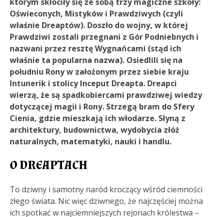
którym skłóciły się ze sobą trzy magiczne szkoły:
Oświeconych, Mistyków i Prawdziwych (czyli
właśnie Dreaptów). Doszło do wojny, w której
Prawdziwi zostali przegnani z Gór Podniebnych i
nazwani przez resztę Wygnańcami (stąd ich
właśnie ta popularna nazwa). Osiedlili się na
południu Rony w założonym przez siebie kraju
Intunerik i stolicy Inceput Dreapta. Dreapci
wierzą, że są spadkobiercami prawdziwej wiedzy
dotyczącej magii i Rony. Strzegą bram do Sfery
Cienia, gdzie mieszkają ich włodarze. Słyną z
architektury, budownictwa, wydobycia złóż
naturalnych, matematyki, nauki i handlu.
O DREAPTACH
To dziwny i samotny naród kroczący wśród ciemności
złego świata. Nic więc dziwnego, że najczęściej można
ich spotkać w najciemniejszych rejonach królestwa –