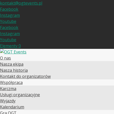
kontakt@ogtevents.pl
Facebook
Instagram
Youtube
Facebook
Instagram
Youtube
Elementy 0
O nas
Nasza ekipa
Nasza historia
Kontakt do organizatorów
Współpraca
Karczma
Usługi organizacyjne
Wyjazdy
Kalendarium
Gra OGT