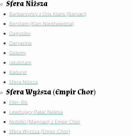
Sfera Niższa
Barbarzyńcy z Ons Klans (Barvaci)
Berstam (Klan Niedźwiedzia)
Dagoslev
Daryanna
Golemy
Jakalstam
Kadurel
Sfera Niższa
Sfera Wyższa (Empir Chor)
Eller-Ris
Lewitujący Pałac Nelesa
Nobilici (Magnaci) z Empir Chor
Sfera Wyższa (Empir-Chor)