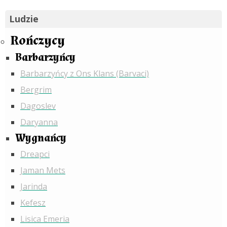
Ludzie
Rończycy
Barbarzyńcy
Barbarzyńcy z Ons Klans (Barvaci)
Bergrim
Dagoslev
Daryanna
Wygnańcy
Dreapci
Jaman Mets
Jarinda
Kefesz
Lisica Emeria