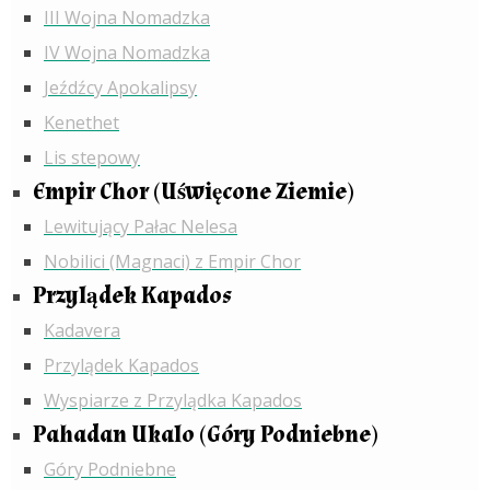
III Wojna Nomadzka
IV Wojna Nomadzka
Jeźdźcy Apokalipsy
Kenethet
Lis stepowy
Empir Chor (Uświęcone Ziemie)
Lewitujący Pałac Nelesa
Nobilici (Magnaci) z Empir Chor
Przylądek Kapados
Kadavera
Przylądek Kapados
Wyspiarze z Przylądka Kapados
Pahadan Ukalo (Góry Podniebne)
Góry Podniebne