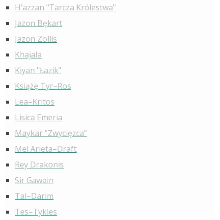
H'azzan "Tarcza Królestwa"
Jazon Bękart
Jazon Zollis
Khajala
Kiyan "Łazik"
Książę Tyr–Ros
Lea–Kritos
Lisica Emeria
Maykar "Zwycięzca"
Mel Arieta–Draft
Rey Drakonis
Sir Gawain
Tal–Darim
Tes–Tykles