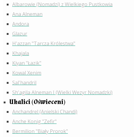
Albarowie (Nomadzi) z Wielkiego Pustkowia
Ana Alneman
Andora
Glazur
H'azzan "Tarcza Królestwa"
Khajala
Kiyan "Łazik"
Kowal Xenim
Sal'handril
Sh'agila Alneman I (Wielki Wezyr Nomadzki)
Ukalici (Oświeceni)
Anchandrel (Anielski Chandi)
Anche Konig "Zefir"
Bermilion "Biały Prorok"