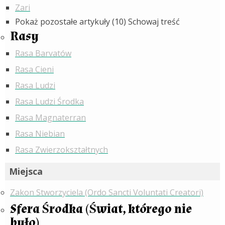
Zari
Pokaż pozostałe artykuły (10)
Schowaj treść
Rasy
Rasa Barvatów
Rasa Cieni
Rasa Ludzi
Rasa Ludzi Środka
Rasa Magnaterran
Rasa Niebian
Rasa Zwierzokształtnych
Miejsca
Zakon Stworzyciela (Ordo Sancti Voluntati Creatori)
Sfera Środka (Świat, którego nie
było)