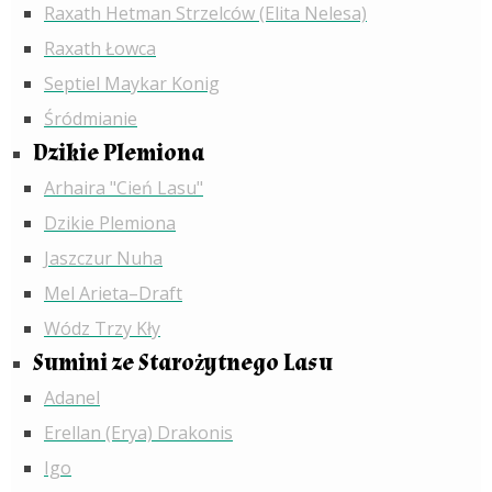
Raxath Hetman Strzelców (Elita Nelesa)
Raxath Łowca
Septiel Maykar Konig
Śródmianie
Dzikie Plemiona
Arhaira "Cień Lasu"
Dzikie Plemiona
Jaszczur Nuha
Mel Arieta–Draft
Wódz Trzy Kły
Sumini ze Starożytnego Lasu
Adanel
Erellan (Erya) Drakonis
Igo