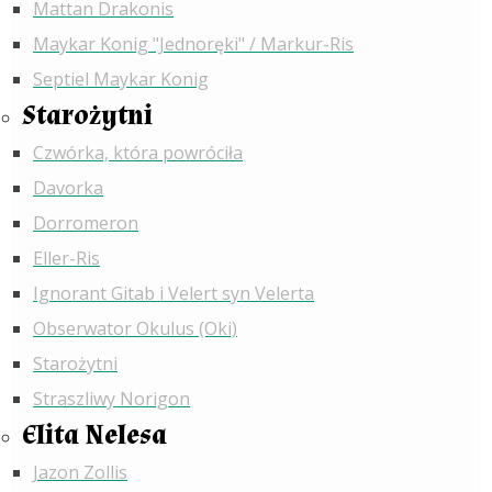
Mattan Drakonis
Maykar Konig "Jednoręki" / Markur-Ris
Septiel Maykar Konig
Starożytni
Czwórka, która powróciła
Davorka
Dorromeron
Eller-Ris
Ignorant Gitab i Velert syn Velerta
Obserwator Okulus (Oki)
Starożytni
Straszliwy Norigon
Elita Nelesa
Jazon Zollis