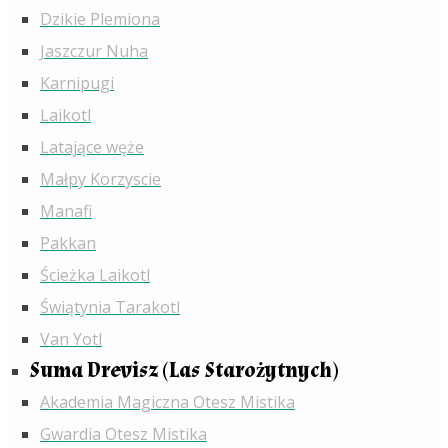
Dzikie Plemiona
Jaszczur Nuha
Karnipugi
Laikotl
Latające węże
Małpy Korzyscie
Manafi
Pakkan
Ścieżka Laikotl
Świątynia Tarakotl
Van Yotl
Suma Drevisz (Las Starożytnych)
Akademia Magiczna Otesz Mistika
Gwardia Otesz Mistika