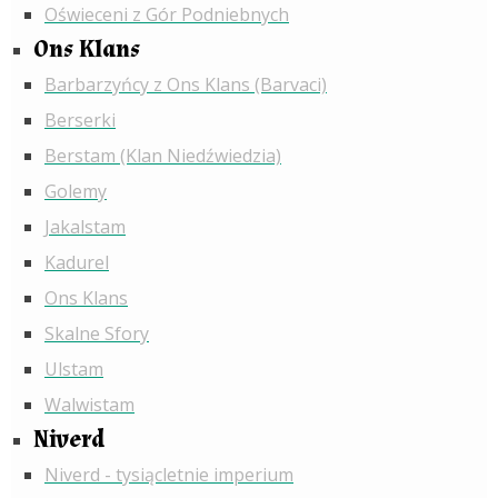
Oświeceni z Gór Podniebnych
Ons Klans
Barbarzyńcy z Ons Klans (Barvaci)
Berserki
Berstam (Klan Niedźwiedzia)
Golemy
Jakalstam
Kadurel
Ons Klans
Skalne Sfory
Ulstam
Walwistam
Niverd
Niverd - tysiącletnie imperium