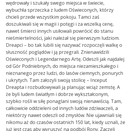
wędrowały i szukały swego miejsca w świecie,
wybuchła sprzeczka z ludem Oświeconych, którzy
chcieli przede wszystkim pokoju. Tamci zaś
doszukiwali się w magii i potęgi i za wszelką cenę,
nawet śmierci innych usiłowali powrócić do stanu
nieśmiertelności, jaki należał się pierwszym ludziom.
Dreapci – bo tak lubili się nazywać rozpoczęli walkę o
słuszność poglądów i ją przegrali. Znienawidzili
Oświeconych i Legendarnego Artę. Odeszli jak najdalej
od Gór Podniebnych, do miejsca niezamieszkałego i
nieznanego przez ludzi, do lasów ciemnych, ponurych
i ukrytych. Tam załozyli swoją stolicę – Inceput
Dreapta i rozbudowywali ją planując wciąż zemstę. A
że byli ludem światłym i dobrze wykształconym,
szybko rośli w siłę ponaglani swoją nienawiścią. Tam,
całkowicie oddzieleni od innych ludów zdziwaczeli, a
niektórzy nawet odeszli od zmysłów. Nie ujawniali się
nikomu aż do czasów ostatnich 150 lat, kiedy uznali, że
już jest czas aby wyruszyć na podbój Rony. Zaczęli