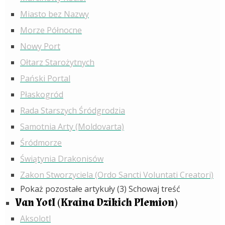
Miasto bez Nazwy
Morze Północne
Nowy Port
Ołtarz Starożytnych
Pański Portal
Płaskogród
Rada Starszych Śródgrodzia
Samotnia Arty (Moldovarta)
Śródmorze
Świątynia Drakonisów
Zakon Stworzyciela (Ordo Sancti Voluntati Creatori)
Pokaż pozostałe artykuły (3)
Schowaj treść
Van Yotl (Kraina Dzikich Plemion)
Aksolotl