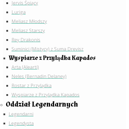
Jervis Śpiący
Luriga
Meliasz Młodszy
Meliasz Starszy
Rey Drakonis
Suminici (Mistycy) z Suma Drevisz
Wyspiarze z Przylądka Kapados
Arta (Alearti)
Neles (Bernadin Delaney)
Rostar z Przylądka
Wyspiarze z Przylądka Kapados
Oddział Legendarnych
Legendarni
Legendysta