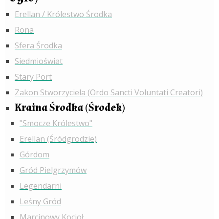
Erellan / Królestwo Środka
Rona
Sfera Środka
Siedmioświat
Stary Port
Zakon Stworzyciela (Ordo Sancti Voluntati Creatori)
Kraina Środka (Środek)
"Smocze Królestwo"
Erellan (Śródgrodzie)
Górdom
Gród Pielgrzymów
Legendarni
Leśny Gród
Marcinowy Kocioł