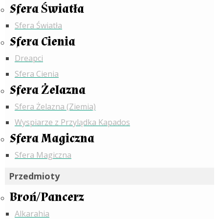
Sfera Światła
Sfera Światła
Sfera Cienia
Dreapci
Sfera Cienia
Sfera Żelazna
Sfera Żelazna (Ziemia)
Wyspiarze z Przylądka Kapados
Sfera Magiczna
Sfera Magiczna
Przedmioty
Broń/Pancerz
Alkarahia