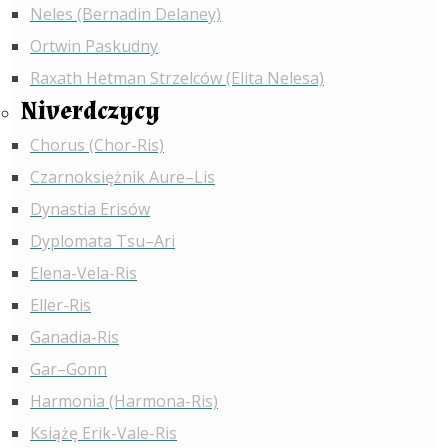
Neles (Bernadin Delaney)
Ortwin Paskudny
Raxath Hetman Strzelców (Elita Nelesa)
Niverdczycy
Chorus (Chor-Ris)
Czarnoksiężnik Aure–Lis
Dynastia Erisów
Dyplomata Tsu–Ari
Elena-Vela-Ris
Eller-Ris
Ganadia-Ris
Gar–Gonn
Harmonia (Harmona-Ris)
Książę Erik-Vale-Ris