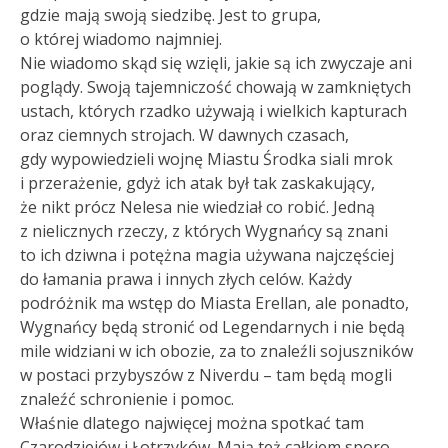
gdzie mają swoją siedzibę. Jest to grupa,
o której wiadomo najmniej.
Nie wiadomo skąd się wzięli, jakie są ich zwyczaje ani
poglądy. Swoją tajemniczość chowają w zamkniętych
ustach, których rzadko używają i wielkich kapturach
oraz ciemnych strojach. W dawnych czasach,
gdy wypowiedzieli wojnę Miastu Środka siali mrok
i przerażenie, gdyż ich atak był tak zaskakujący,
że nikt prócz Nelesa nie wiedział co robić. Jedną
z nielicznych rzeczy, z których Wygnańcy są znani
to ich dziwna i potężna magia używana najczęściej
do łamania prawa i innych złych celów. Każdy
podróżnik ma wstęp do Miasta Erellan, ale ponadto,
Wygnańcy będą stronić od Legendarnych i nie będą
mile widziani w ich obozie, za to znaleźli sojuszników
w postaci przybyszów z Niverdu – tam będą mogli
znaleźć schronienie i pomoc.
Właśnie dlatego najwięcej można spotkać tam
Czarodziejów i Łotrzyków. Mają też całkiem sporo