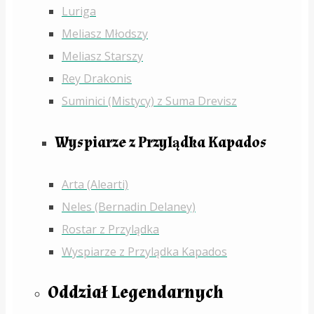
Luriga
Meliasz Młodszy
Meliasz Starszy
Rey Drakonis
Suminici (Mistycy) z Suma Drevisz
Wyspiarze z Przylądka Kapados
Arta (Alearti)
Neles (Bernadin Delaney)
Rostar z Przylądka
Wyspiarze z Przylądka Kapados
Oddział Legendarnych