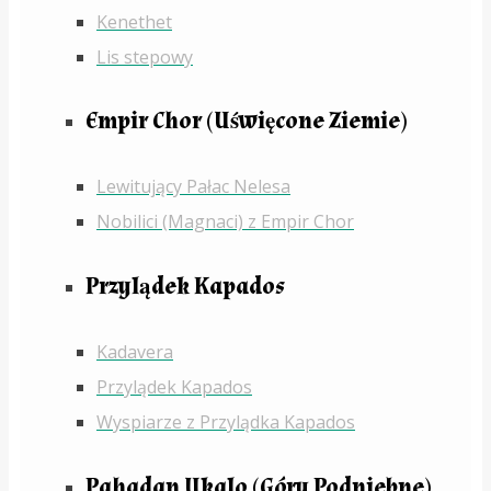
Kenethet
Lis stepowy
Empir Chor (Uświęcone Ziemie)
Lewitujący Pałac Nelesa
Nobilici (Magnaci) z Empir Chor
Przylądek Kapados
Kadavera
Przylądek Kapados
Wyspiarze z Przylądka Kapados
Pahadan Ukalo (Góry Podniebne)