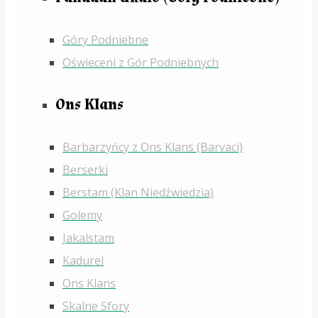
Góry Podniebne
Oświeceni z Gór Podniebnych
Ons Klans
Barbarzyńcy z Ons Klans (Barvaci)
Berserki
Berstam (Klan Niedźwiedzia)
Golemy
Jakalstam
Kadurel
Ons Klans
Skalne Sfory