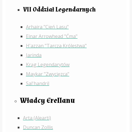
VII Oddział Legendarnych
Arhaira "Cień Lasu"
Einar Arrowhead "Ćma"
H'azzan "Tarcza Królestwa"
Jarinda
Krąg Legendarytów
Maykar "Zwycięzca"
Sal'handril
Władcy Erellanu
Arta (Alearti)
Duncan Zollis