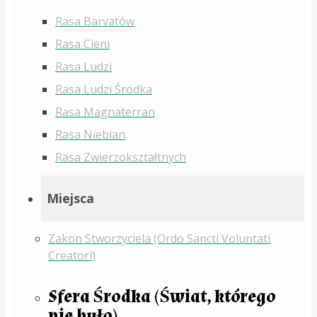
Rasa Barvatów
Rasa Cieni
Rasa Ludzi
Rasa Ludzi Środka
Rasa Magnaterran
Rasa Niebian
Rasa Zwierzokształtnych
Miejsca
Zakon Stworzyciela (Ordo Sancti Voluntati
Creatori)
Sfera Środka (Świat, którego
nie było)