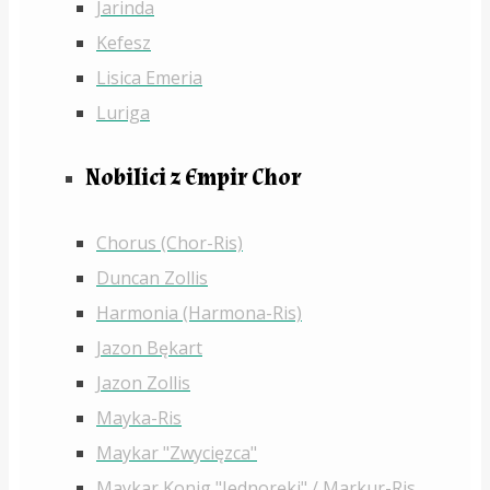
Jarinda
Kefesz
Lisica Emeria
Luriga
Nobilici z Empir Chor
Chorus (Chor-Ris)
Duncan Zollis
Harmonia (Harmona-Ris)
Jazon Bękart
Jazon Zollis
Mayka-Ris
Maykar "Zwycięzca"
Maykar Konig "Jednoręki" / Markur-Ris