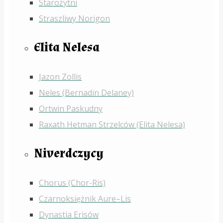
Starożytni
Straszliwy Norigon
Elita Nelesa
Jazon Zollis
Neles (Bernadin Delaney)
Ortwin Paskudny
Raxath Hetman Strzelców (Elita Nelesa)
Niverdczycy
Chorus (Chor-Ris)
Czarnoksiężnik Aure–Lis
Dynastia Erisów