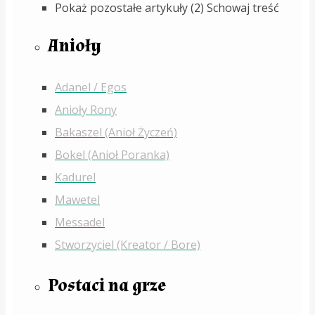
Pokaż pozostałe artykuły (2)
Schowaj treść
Anioły
Adanel / Egos
Anioły Rony
Bakaszel (Anioł Życzeń)
Bokel (Anioł Poranka)
Kadurel
Mawetel
Messadel
Stworzyciel (Kreator / Bore)
Postaci na grze