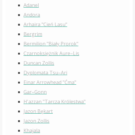
Adanel
Andora
Arhaira "Cień Lasu"
Bergrim
Bermilion "Biały Prorok"
Czarnoksiężnik Aure–Lis
Duncan Zollis
Dyplomata Tsu–Ari
Einar Arrowhead "Ćma"
Gar–Gonn
H'azzan "Tarcza Królestwa"
Jazon Bękart
Jazon Zollis
Khajala