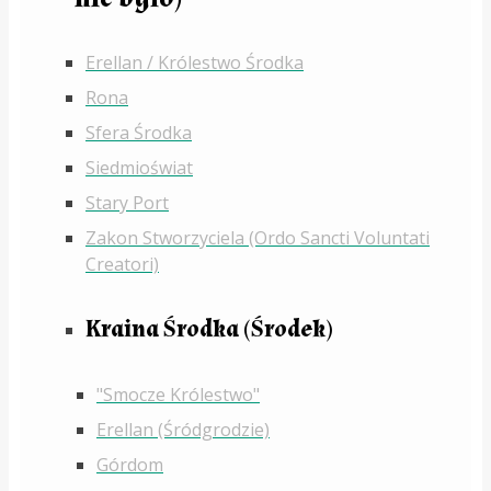
Erellan / Królestwo Środka
Rona
Sfera Środka
Siedmioświat
Stary Port
Zakon Stworzyciela (Ordo Sancti Voluntati
Creatori)
Kraina Środka (Środek)
"Smocze Królestwo"
Erellan (Śródgrodzie)
Górdom