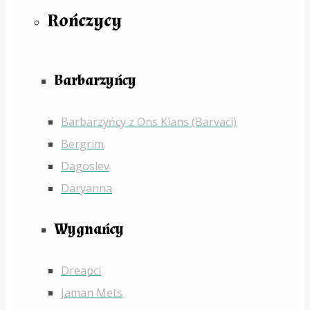
Rończycy
Barbarzyńcy
Barbarzyńcy z Ons Klans (Barvaci)
Bergrim
Dagoslev
Daryanna
Wygnańcy
Dreapci
Jaman Mets