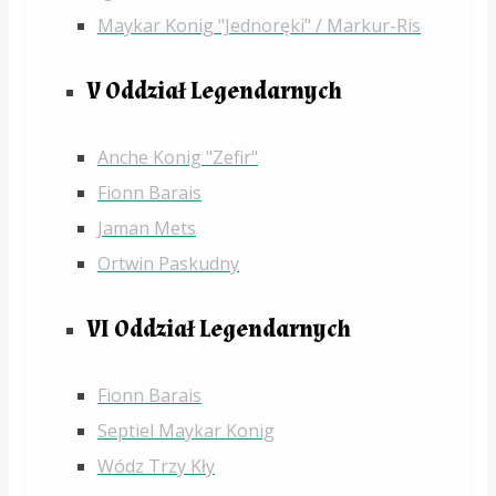
Maykar Konig "Jednoręki" / Markur-Ris
V Oddział Legendarnych
Anche Konig "Zefir"
Fionn Barais
Jaman Mets
Ortwin Paskudny
VI Oddział Legendarnych
Fionn Barais
Septiel Maykar Konig
Wódz Trzy Kły