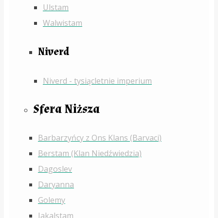
Ulstam
Walwistam
Niverd
Niverd - tysiącletnie imperium
Sfera Niższa
Barbarzyńcy z Ons Klans (Barvaci)
Berstam (Klan Niedźwiedzia)
Dagoslev
Daryanna
Golemy
Jakalstam