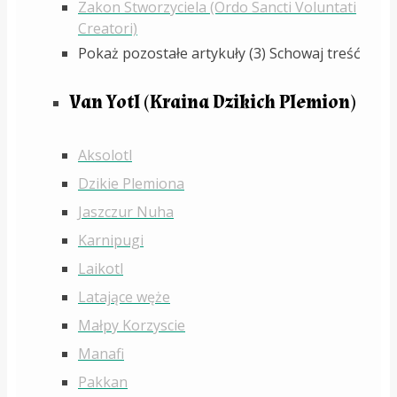
Zakon Stworzyciela (Ordo Sancti Voluntati
Creatori)
Pokaż pozostałe artykuły (3)
Schowaj treść
Van Yotl (Kraina Dzikich Plemion)
Aksolotl
Dzikie Plemiona
Jaszczur Nuha
Karnipugi
Laikotl
Latające węże
Małpy Korzyscie
Manafi
Pakkan