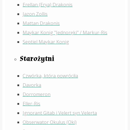
Erellan (Erya) Drakonis
Jazon Zollis
Mattan Drakonis
Maykar Konig "Jednoręki" / Markur-Ris
Septiel Maykar Konig
Starożytni
Czwórka, która powróciła
Davorka
Dorromeron
Eller-Ris
Ignorant Gitab i Velert syn Velerta
Obserwator Okulus (Oki)