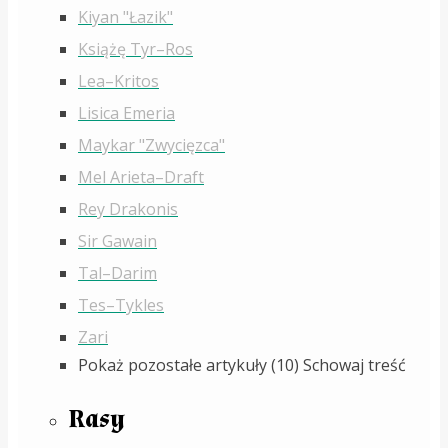
Kiyan "Łazik"
Książę Tyr–Ros
Lea–Kritos
Lisica Emeria
Maykar "Zwycięzca"
Mel Arieta–Draft
Rey Drakonis
Sir Gawain
Tal–Darim
Tes–Tykles
Zari
Pokaż pozostałe artykuły (10)
Schowaj treść
Rasy