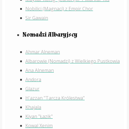
Nobilici (Magnaci) z Empir Chor
Sir Gawain
Nomadzi Albaryjscy
Ahmar Alneman
Albarowie (Nomadzi) z Wielkiego Pustkowia
Ana Alneman
Andora
Glazur
H'azzan "Tarcza Królestwa"
Khajala
Kiyan "Łazik"
Kowal Xenim