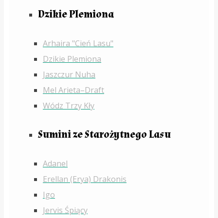
Dzikie Plemiona
Arhaira "Cień Lasu"
Dzikie Plemiona
Jaszczur Nuha
Mel Arieta–Draft
Wódz Trzy Kły
Sumini ze Starożytnego Lasu
Adanel
Erellan (Erya) Drakonis
Igo
Jervis Śpiący