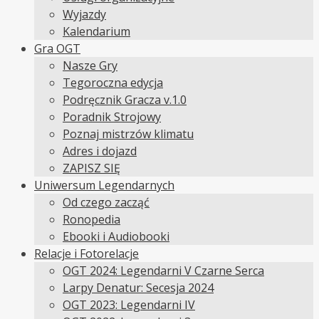
Wyjazdy
Kalendarium
Gra OGT
Nasze Gry
Tegoroczna edycja
Podręcznik Gracza v.1.0
Poradnik Strojowy
Poznaj mistrzów klimatu
Adres i dojazd
ZAPISZ SIĘ
Uniwersum Legendarnych
Od czego zacząć
Ronopedia
Ebooki i Audiobooki
Relacje i Fotorelacje
OGT 2024: Legendarni V Czarne Serca
Larpy Denatur: Secesja 2024
OGT 2023: Legendarni IV