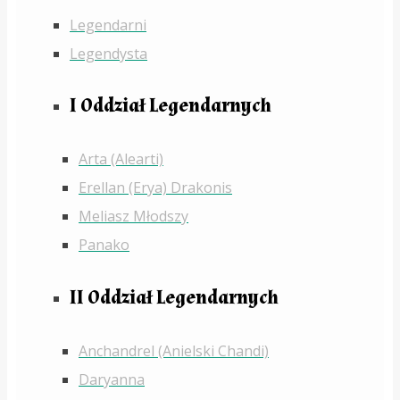
Legendarni
Legendysta
I Oddział Legendarnych
Arta (Alearti)
Erellan (Erya) Drakonis
Meliasz Młodszy
Panako
II Oddział Legendarnych
Anchandrel (Anielski Chandi)
Daryanna