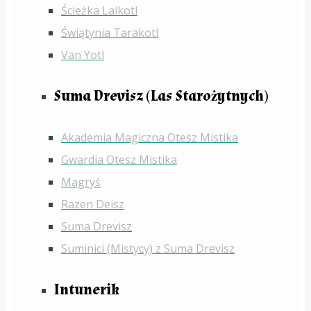
Ścieżka Laikotl
Świątynia Tarakotl
Van Yotl
Suma Drevisz (Las Starożytnych)
Akademia Magiczna Otesz Mistika
Gwardia Otesz Mistika
Magryś
Razen Deisz
Suma Drevisz
Suminici (Mistycy) z Suma Drevisz
Intunerik