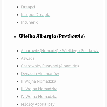
Dreapci
Inceput Dreapta
Intunerik
Wielka Albaryia (Pustkowie)
Albarowie (Nomadzi) z Wielkiego Pustkowia
Aswadzi
Czarownicy Pustynni (Albamirici)
Dynastia Alnemanów
II Wojna Nomadzka
III Wojna Nomadzka
IV Wojna Nomadzka
Jeźdźcy Apokalipsy