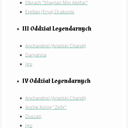
Elbrach "Shaytan Min Alqifar"
Erellan (Erya) Drakonis
III Oddział Legendarnych
Anchandrel (Anielski Chandi)
Daryanna
Igo
IV Oddział Legendarnych
Anchandrel (Anielski Chandi)
Anche Konig "Zefir"
Duszan
Igo