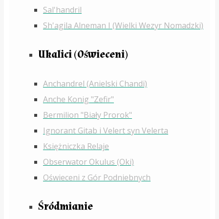
Sal'handril
Sh'agila Alneman I (Wielki Wezyr Nomadzki)
Ukalici (Oświeceni)
Anchandrel (Anielski Chandi)
Anche Konig "Zefir"
Bermilion "Biały Prorok"
Ignorant Gitab i Velert syn Velerta
Księżniczka Relaje
Obserwator Okulus (Oki)
Oświeceni z Gór Podniebnych
Śródmianie