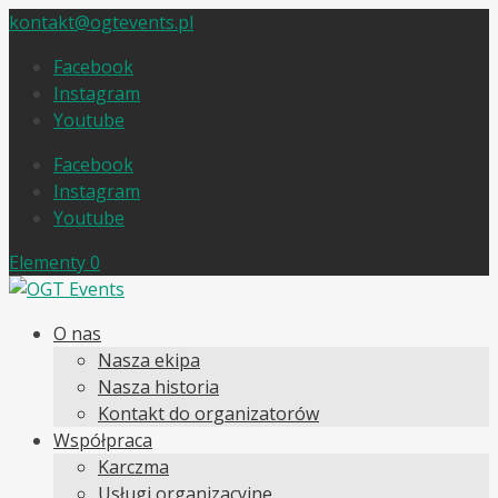
kontakt@ogtevents.pl
Facebook
Instagram
Youtube
Facebook
Instagram
Youtube
Elementy 0
O nas
Nasza ekipa
Nasza historia
Kontakt do organizatorów
Współpraca
Karczma
Usługi organizacyjne