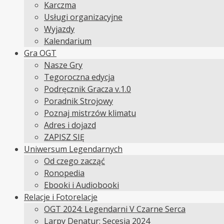
Karczma
Usługi organizacyjne
Wyjazdy
Kalendarium
Gra OGT
Nasze Gry
Tegoroczna edycja
Podręcznik Gracza v.1.0
Poradnik Strojowy
Poznaj mistrzów klimatu
Adres i dojazd
ZAPISZ SIĘ
Uniwersum Legendarnych
Od czego zacząć
Ronopedia
Ebooki i Audiobooki
Relacje i Fotorelacje
OGT 2024: Legendarni V Czarne Serca
Larpy Denatur: Secesja 2024