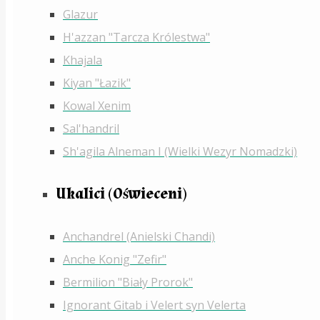
Glazur
H'azzan "Tarcza Królestwa"
Khajala
Kiyan "Łazik"
Kowal Xenim
Sal'handril
Sh'agila Alneman I (Wielki Wezyr Nomadzki)
Ukalici (Oświeceni)
Anchandrel (Anielski Chandi)
Anche Konig "Zefir"
Bermilion "Biały Prorok"
Ignorant Gitab i Velert syn Velerta