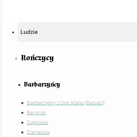
Ludzie
Rończycy
Barbarzyńcy
Barbarzyńcy z Ons Klans (Barvaci)
Bergrim
Dagoslev
Daryanna