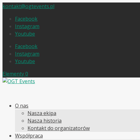
kontakt@ogtevents.pl
Facebook
Instagram
Youtube
Facebook
Instagram
Youtube
Elementy 0
O nas
Nasza ekipa
Nasza historia
Kontakt do organizatorów
Współpraca