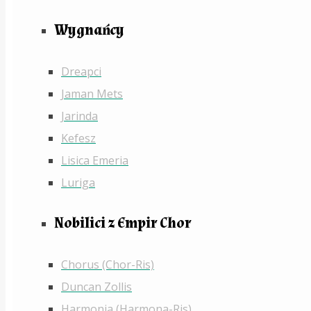
Wygnańcy
Dreapci
Jaman Mets
Jarinda
Kefesz
Lisica Emeria
Luriga
Nobilici z Empir Chor
Chorus (Chor-Ris)
Duncan Zollis
Harmonia (Harmona-Ris)