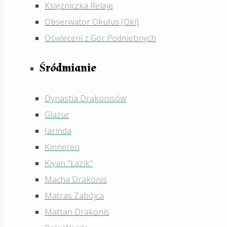
Księżniczka Relaje
Obserwator Okulus (Oki)
Oświeceni z Gór Podniebnych
Śródmianie
Dynastia Drakonisów
Glazur
Jarinda
Kinneren
Kiyan "Łazik"
Macha Drakonis
Matras Zabójca
Mattan Drakonis