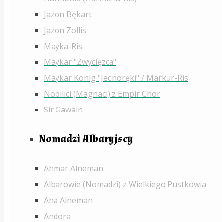
Jazon Bękart
Jazon Zollis
Mayka-Ris
Maykar "Zwycięzca"
Maykar Konig "Jednoręki" / Markur-Ris
Nobilici (Magnaci) z Empir Chor
Sir Gawain
Nomadzi Albaryjscy
Ahmar Alneman
Albarowie (Nomadzi) z Wielkiego Pustkowia
Ana Alneman
Andora