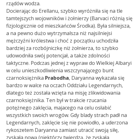
rządów wodza.
Docierając do Erellanu, szybko wyróżniła się na tle
tamtejszych wojowników i żołnierzy (Barvaci różnią się
fizjologicznie od mieszkańców Środka). Była silniejsza,
a na pewno dużo wytrzymalsza niż najsilniejsi
mężczyźni królestwa i choć z początku uchodziła
bardziej za rozbójniczkę niż żołnierza, to szybko
udowodniła swój potencjał, a także zdolności
taktyczne. Podczas jednej z wypraw do Wielkiej Albaryi
w celu unieszkodliwienia wszczynającego bunt
czarnoksiężnika
Prabodha
, Daryanna wykazała się
bardzo w walce na oczach Oddziału Legendarnych,
dlatego też została wzięta na misję zlikwidowania
czarnoksiężnika. Ten był w trakcie rzucania
potężnego zaklęcia, majacego na celu osłabić
wszystkich swoich wrogów. Gdy blady strach padł na
Legendarnych, zaklęcie się nie powiodło, a uderzona
rykoszetem Daryanna zamiast utracić swoją siłę,
zyskała nową (niektórzy twierdzą, że zyskała