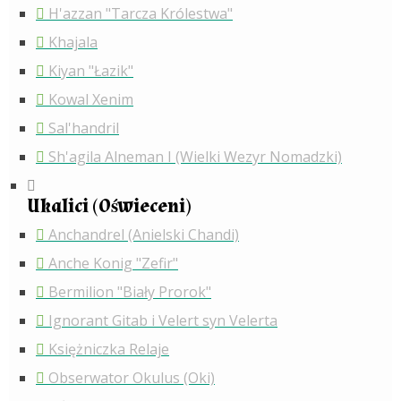
H'azzan "Tarcza Królestwa"
Khajala
Kiyan "Łazik"
Kowal Xenim
Sal'handril
Sh'agila Alneman I (Wielki Wezyr Nomadzki)
Ukalici (Oświeceni)
Anchandrel (Anielski Chandi)
Anche Konig "Zefir"
Bermilion "Biały Prorok"
Ignorant Gitab i Velert syn Velerta
Księżniczka Relaje
Obserwator Okulus (Oki)