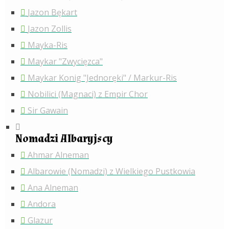
Jazon Bękart
Jazon Zollis
Mayka-Ris
Maykar "Zwycięzca"
Maykar Konig "Jednoręki" / Markur-Ris
Nobilici (Magnaci) z Empir Chor
Sir Gawain
Nomadzi Albaryjscy
Ahmar Alneman
Albarowie (Nomadzi) z Wielkiego Pustkowia
Ana Alneman
Andora
Glazur