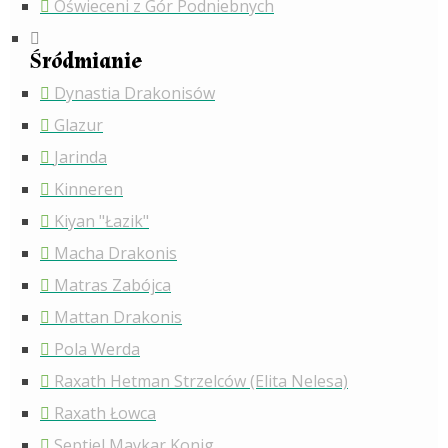
Oświeceni z Gór Podniebnych
Śródmianie
Dynastia Drakonisów
Glazur
Jarinda
Kinneren
Kiyan "Łazik"
Macha Drakonis
Matras Zabójca
Mattan Drakonis
Pola Werda
Raxath Hetman Strzelców (Elita Nelesa)
Raxath Łowca
Septiel Maykar Konig