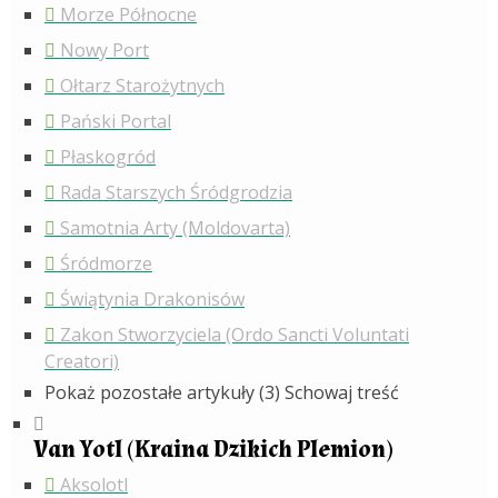
Morze Północne
Nowy Port
Ołtarz Starożytnych
Pański Portal
Płaskogród
Rada Starszych Śródgrodzia
Samotnia Arty (Moldovarta)
Śródmorze
Świątynia Drakonisów
Zakon Stworzyciela (Ordo Sancti Voluntati
Creatori)
Pokaż pozostałe artykuły (3)
Schowaj treść
Van Yotl (Kraina Dzikich Plemion)
Aksolotl