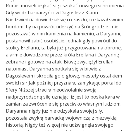
Ronie, musieli błąkać się i szukać nowego schronienia.
Gdy wódz barbarzyńców Dagoslev z Klanu
Niedźwiedzia dowiedział się co zaszło, rozkazał swoim
hordom, by na powrót uderzyć na Śródgrodzie i nie
pozostawić w nim kamienia na kamieniu, a Daryannę
postanowił zabić osobiście. Jednak gdy powrócił do
stolicy Erellanu, ta była już przygotowana na obronę,
a armie dowodzone przez króla Erellana i Daryannę
zebrane i gotowe na atak. Bitwę zwyciężył Erellan,
natomiast Daryanna spotkała się w bitwie z
Dagoslevem i skróciła go o głowę, niestety ostatkiem
swoich sił. Jak później przyznała, zamykając portal do
Sfery Niższej straciła nieodwołalnie swoją
nadprzyrodzoną siłę uznając, iż jest to boska kara w
zamian za zwrócenie się przeciwko własnym ludziom.
Daryanna nigdy już nie odzyskała swojej siły,
pozostała zwykłą barvacką wojowniczą z niezwykłą
historią. Nigdy też więcej nie udźwignęła swojego