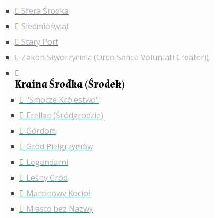
Sfera Środka
Siedmioświat
Stary Port
Zakon Stworzyciela (Ordo Sancti Voluntati Creatori)
Kraina Środka (Środek)
"Smocze Królestwo"
Erellan (Śródgrodzie)
Górdom
Gród Pielgrzymów
Legendarni
Leśny Gród
Marcinowy Kocioł
Miasto bez Nazwy