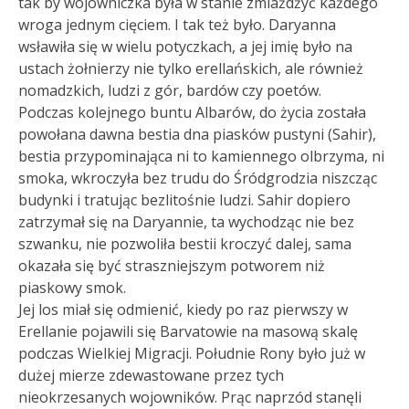
tak by wojowniczka była w stanie zmiażdżyć każdego
wroga jednym cięciem. I tak też było. Daryanna
wsławiła się w wielu potyczkach, a jej imię było na
ustach żołnierzy nie tylko erellańskich, ale również
nomadzkich, ludzi z gór, bardów czy poetów.
Podczas kolejnego buntu Albarów, do życia została
powołana dawna bestia dna piasków pustyni (Sahir),
bestia przypominająca ni to kamiennego olbrzyma, ni
smoka, wkroczyła bez trudu do Śródgrodzia niszcząc
budynki i tratując bezlitośnie ludzi. Sahir dopiero
zatrzymał się na Daryannie, ta wychodząc nie bez
szwanku, nie pozwoliła bestii kroczyć dalej, sama
okazała się być straszniejszym potworem niż
piaskowy smok.
Jej los miał się odmienić, kiedy po raz pierwszy w
Erellanie pojawili się Barvatowie na masową skalę
podczas Wielkiej Migracji. Południe Rony było już w
dużej mierze zdewastowane przez tych
nieokrzesanych wojowników. Prąc naprzód stanęli