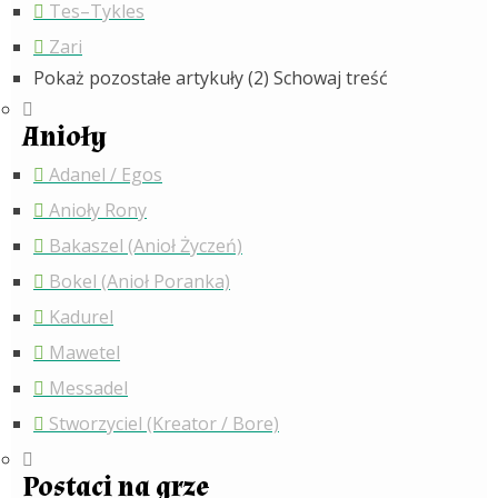
Tes–Tykles
Zari
Pokaż pozostałe artykuły (2)
Schowaj treść
Anioły
Adanel / Egos
Anioły Rony
Bakaszel (Anioł Życzeń)
Bokel (Anioł Poranka)
Kadurel
Mawetel
Messadel
Stworzyciel (Kreator / Bore)
Postaci na grze