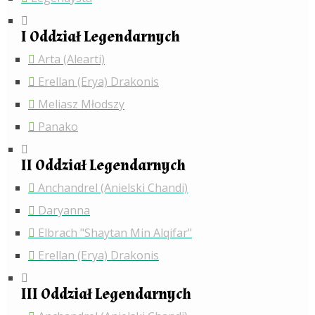
I Oddział Legendarnych
Arta (Alearti)
Erellan (Erya) Drakonis
Meliasz Młodszy
Panako
II Oddział Legendarnych
Anchandrel (Anielski Chandi)
Daryanna
Elbrach "Shaytan Min Alqifar"
Erellan (Erya) Drakonis
III Oddział Legendarnych