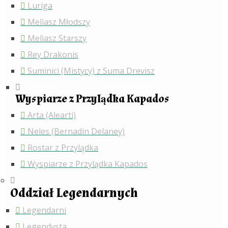
Luriga
Meliasz Młodszy
Meliasz Starszy
Rey Drakonis
Suminici (Mistycy) z Suma Drevisz
Wyspiarze z Przylądka Kapados
Arta (Alearti)
Neles (Bernadin Delaney)
Rostar z Przylądka
Wyspiarze z Przylądka Kapados
Oddział Legendarnych
Legendarni
Legendysta