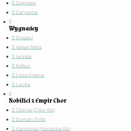
Dagoslev
Daryanna
Wygnańcy
Dreapci
Jaman Mets
Jarinda
Kefesz
Lisica Emeria
Luriga
Nobilici z Empir Chor
Chorus (Chor-Ris)
Duncan Zollis
Harmonia (Harmona-Ris)