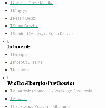
Gwardia Otesz Mistika
Magryś
Razen Deisz
Suma Drevisz
Suminici (Mistycy) z Suma Drevisz
Intunerik
Dreapci
Inceput Dreapta
Intunerik
Wielka Albaryia (Pustkowie)
Albarowie (Nomadzi) z Wielkiego Pustkowia
Aswadzi
Czarownicy Pustynni (Albamirici)