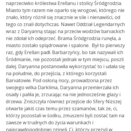
naprzeciwko królestwa Erellanu i stolicy Śródgrodzia.
Miasto tym razem nie oparło się wrogowi, którego nie
znało, który różnił się znacznie w sile i nienawiści, od
tego co znali dotychczas. Nawet Oddział Legendarnych
wraz z Daryanną stając na przeciw wodzów barvackich
nie zdołał ich odeprzeć. Brama Śródgrodzia runęła, a
miasto zostało splądrowane i spalone. Był to pierwszy
raz, gdy Erellan padł. Barbarzyńcy, bo tak nazywali ich
Śródmianie, nie pozostali jednak w tym miejscu, poszli
dalej. Daryanna postanowiła wykorzystać to i udała się
na południe, do przejścia, z którego korzystali
Barvatowie. Pod osłoną nocy, prowadzona przez
swojego wilka Darklima, Daryanna przemierzała ich
osady i paliła je, zrzucając na nie jednocześnie głazy i
drzewa. Zniszczyła również przejście do Sfery Niższej
otwarte jakiś czas temu przez szamanów, tak że, ci,
którzy pozostali w śodku, zmuszeni byli zostać tam na
zawsze w trudnych do życia warunkach i
najprawdopodobniej zginęli. Ci, którzy przeżyli w