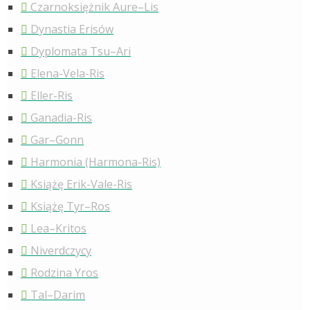
Czarnoksiężnik Aure–Lis
Dynastia Erisów
Dyplomata Tsu–Ari
Elena-Vela-Ris
Eller-Ris
Ganadia-Ris
Gar–Gonn
Harmonia (Harmona-Ris)
Książę Erik-Vale-Ris
Książę Tyr–Ros
Lea–Kritos
Niverdczycy
Rodzina Yros
Tal–Darim