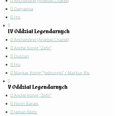
Anchandrel (Anielski Chandi)
Daryanna
Igo
IV Oddział Legendarnych
Anchandrel (Anielski Chandi)
Anche Konig "Zefir"
Duszan
Igo
Maykar Konig "Jednoręki" / Markur-Ris
V Oddział Legendarnych
Anche Konig "Zefir"
Fionn Barais
Jaman Mets