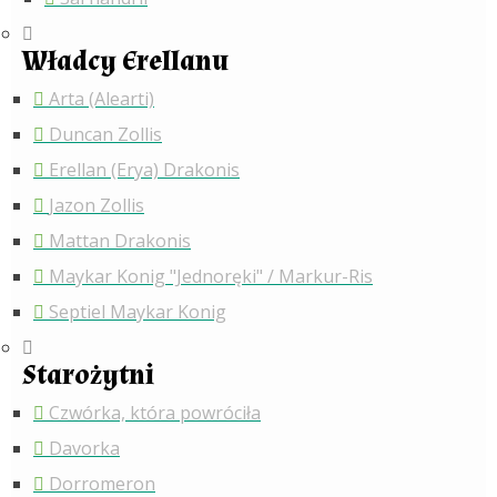
Władcy Erellanu
Arta (Alearti)
Duncan Zollis
Erellan (Erya) Drakonis
Jazon Zollis
Mattan Drakonis
Maykar Konig "Jednoręki" / Markur-Ris
Septiel Maykar Konig
Starożytni
Czwórka, która powróciła
Davorka
Dorromeron