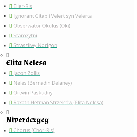
Eller-Ris
Ignorant Gitab i Velert syn Velerta
Obserwator Okulus (Oki)
Starożytni
Straszliwy Norigon
Elita Nelesa
Jazon Zollis
Neles (Bernadin Delaney)
Ortwin Paskudny
Raxath Hetman Strzelców (Elita Nelesa)
Niverdczycy
Chorus (Chor-Ris)