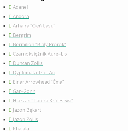
Adanel
Andora
Arhaira "Cień Lasu"
Bergrim
Bermilion "Biały Prorok"
Czarnoksiężnik Aure–Lis
Duncan Zollis
Dyplomata Tsu–Ari
Einar Arrowhead "Ćma"
Gar–Gonn
H'azzan "Tarcza Królestwa"
Jazon Bękart
Jazon Zollis
Khajala