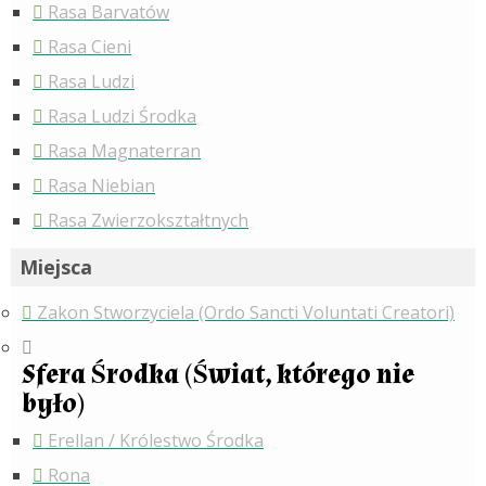
Rasa Barvatów
Rasa Cieni
Rasa Ludzi
Rasa Ludzi Środka
Rasa Magnaterran
Rasa Niebian
Rasa Zwierzokształtnych
Miejsca
Zakon Stworzyciela (Ordo Sancti Voluntati Creatori)
Sfera Środka (Świat, którego nie
było)
Erellan / Królestwo Środka
Rona