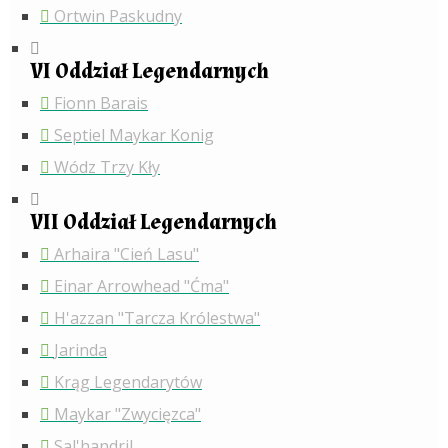
Ortwin Paskudny
VI Oddział Legendarnych
Fionn Barais
Septiel Maykar Konig
Wódz Trzy Kły
VII Oddział Legendarnych
Arhaira "Cień Lasu"
Einar Arrowhead "Ćma"
H'azzan "Tarcza Królestwa"
Jarinda
Krąg Legendarytów
Maykar "Zwycięzca"
Sal'handril