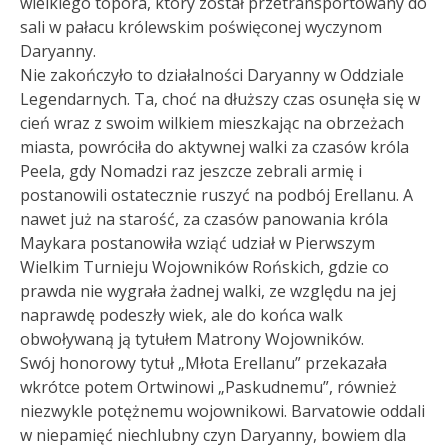
wielkiego topora, który został przetransportowany do
sali w pałacu królewskim poświęconej wyczynom
Daryanny.
Nie zakończyło to działalności Daryanny w Oddziale
Legendarnych. Ta, choć na dłuższy czas osunęła się w
cień wraz z swoim wilkiem mieszkając na obrzeżach
miasta, powróciła do aktywnej walki za czasów króla
Peela, gdy Nomadzi raz jeszcze zebrali armię i
postanowili ostatecznie ruszyć na podbój Erellanu. A
nawet już na starość, za czasów panowania króla
Maykara postanowiła wziąć udział w Pierwszym
Wielkim Turnieju Wojowników Rońskich, gdzie co
prawda nie wygrała żadnej walki, ze względu na jej
naprawdę podeszły wiek, ale do końca walk
obwoływaną ją tytułem Matrony Wojowników.
Swój honorowy tytuł „Młota Erellanu” przekazała
wkrótce potem Ortwinowi „Paskudnemu”, również
niezwykle potężnemu wojownikowi. Barvatowie oddali
w niepamięć niechlubny czyn Daryanny, bowiem dla