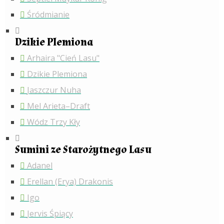
Śródmianie
Dzikie Plemiona
Arhaira "Cień Lasu"
Dzikie Plemiona
Jaszczur Nuha
Mel Arieta–Draft
Wódz Trzy Kły
Sumini ze Starożytnego Lasu
Adanel
Erellan (Erya) Drakonis
Igo
Jervis Śpiący