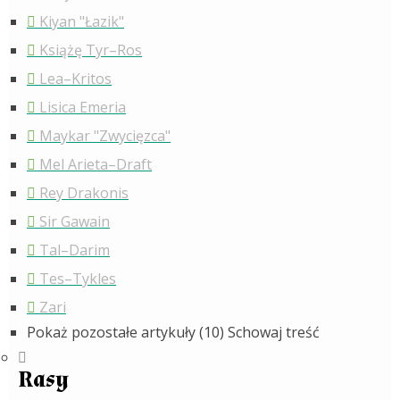
Kiyan "Łazik"
Książę Tyr–Ros
Lea–Kritos
Lisica Emeria
Maykar "Zwycięzca"
Mel Arieta–Draft
Rey Drakonis
Sir Gawain
Tal–Darim
Tes–Tykles
Zari
Pokaż pozostałe artykuły (10)
Schowaj treść
Rasy