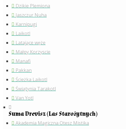
Dzikie Plemiona
Jaszczur Nuha
Karnipugi
Laikotl
Latające węże
Małpy Korzyscie
Manafi
Pakkan
Ścieżka Laikotl
Świątynia Tarakotl
Van Yotl
Suma Drevisz (Las Starożytnych)
Akademia Magiczna Otesz Mistika