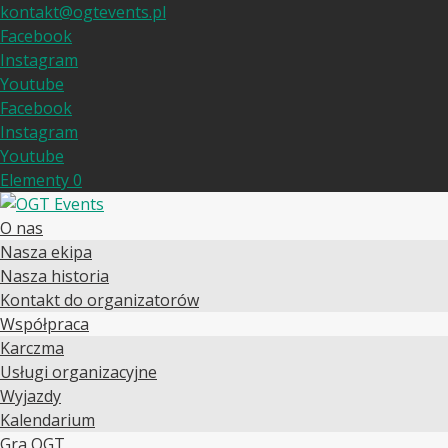
kontakt@ogtevents.pl
Facebook
Instagram
Youtube
Facebook
Instagram
Youtube
Elementy 0
O nas
Nasza ekipa
Nasza historia
Kontakt do organizatorów
Współpraca
Karczma
Usługi organizacyjne
Wyjazdy
Kalendarium
Gra OGT