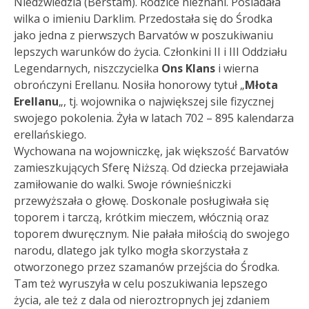
Niedźwiedzia (Berstam). Rodzice nieznani. Posiadała
wilka o imieniu Darklim. Przedostała się do Środka
jako jedna z pierwszych Barvatów w poszukiwaniu
lepszych warunków do życia. Członkini II i III Oddziału
Legendarnych, niszczycielka
Ons Klans
i wierna
obrończyni Erellanu. Nosiła honorowy tytuł „
Młota
Erellanu
„, tj. wojownika o największej sile fizycznej
swojego pokolenia. Żyła w latach 702 – 895 kalendarza
erellańskiego.
Wychowana na wojowniczkę, jak większość Barvatów
zamieszkujących Sferę Niższą. Od dziecka przejawiała
zamiłowanie do walki. Swoje równieśniczki
przewyższała o głowę. Doskonale posługiwała się
toporem i tarczą, krótkim mieczem, włócznią oraz
toporem dwuręcznym. Nie pałała miłością do swojego
narodu, dlatego jak tylko mogła skorzystała z
otworzonego przez szamanów przejścia do Środka.
Tam też wyruszyła w celu poszukiwania lepszego
życia, ale też z dala od nieroztropnych jej zdaniem