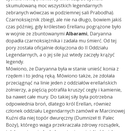
skumulowaną moc wszystkich legendarnych
zebranych wówczas w podziemnej sali Prabodha).
Czarnoksięznik zbiegł, ale nie na długo, bowiem jakiś
czas później, gdy królestwo Erellanu pogrążone było
w wojnie ze zbuntowanymi
Albarami
, Daryanna
dopadła czarnoksiężnika i zadała mu śmierć. Od tej
pory została oficjalnie dołączona do II Oddziału
Legendarnych, a o jej sile już wtedy zaczęły krążyć
legendy.
Mówiono, że Daryanna była w stanie unieść konia z
rzędem i to jedną ręką. Mówiono także, że zdołała
przeciągnąć na linie jeden z oddziałów erellańskich
żołnierzy, a pięścią potrafiła kruszyć cegły i kamienie,
ba nawet całe mury. Do takiej siły była potrzebna
odpowiednia broń, dlatego król Erellan, również
członek oddziału Legendarnych zamówił w Marcinowej
Kuźni dla niej topór dwuręczny (Dumnizeł tł. Palec
Boży), którego waga przekraczała zdrowy rozsądek,