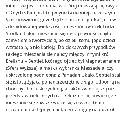
mimo, że jest to ziemia, w której mieszają się rasy z
różnych sfer i jest to jedyne takie miejsce w całym
Sześcioświecie, gdzie będzie można spotkać, i to w
zdecydowanej większości, mieszańców czyli Ludzi
Środka. Takie mieszanie się ras z pewnością było
zamysłem Stworzyciela, bo dzięki temu jego dzieci
wzrastają, a nie karleją. Do ciekawych przypadków
takiego mieszania się należy między innymi król
Erellanu
–
Septiel, którego ojciec był Magnaterranem
(Sfera Wyższa), a matka wybranką Messadela, czyli
uskrzydloną podniebną z Pahadan Ukalo. Septiel stał
się istotą żyjącą ponadprzeciętnie długo, odporną na
choroby i ból, uskrzydloną, a także zwinniejszą niż
przedstawiciele innych ras. Okazuje się bowiem, że
mieszanie się zawsze wiąże się ze wzrostem i
rozwojem następnych pokoleń, a nigdy na odwrót.