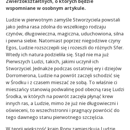
Zwierzokształtnych, o których będzie
wspomniane w osobnym artykule.
Ludzie w pierwotnym zamyśle Stworzyciela powstali
jako jedna rasa zdolna do wszelkiego rodzaju
czynów, długowieczna, magiczna, uduchowiona, silna
i pewna siebie. Natomiast poprzez niegodziwe czyny
Egos, Ludzie rozszczepili się i rozeszli do różnych Sfer.
Wtedy ich natura podzieliła się. Stąd nie ma już
Pierwszych Ludzi, takich, jakimi uczynił ich
Stworzyciel. Jednakże podczas ostatniej ery i dziejów
Dorromerona, Ludzie na powrót zaczęli schodzić się
w Środku i z czasem mieszać ze sobą. To właśnie ci
mieszańcy stanowią podwalinę pod obecną rasę Ludzi
Środka, w których na powrót zaczęła płynąć krew
innych ras, a Ludzie, mimo że już nie długowieczni i
oświeceni, to wszechstronni i pragnący powrócić do
tego dawnego stanu pierwotnego szczęścia.
W teorii większość krain Rony zamieszkują Ludzie,