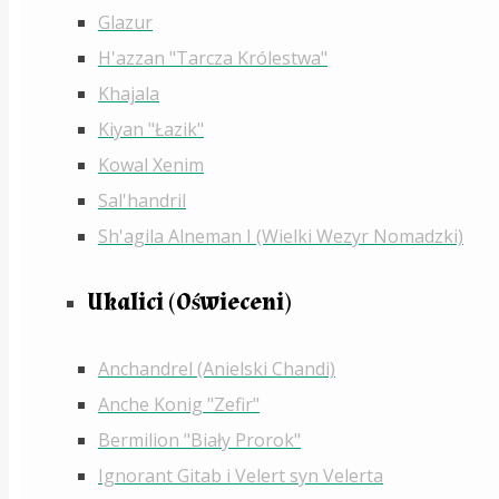
Glazur
H'azzan "Tarcza Królestwa"
Khajala
Kiyan "Łazik"
Kowal Xenim
Sal'handril
Sh'agila Alneman I (Wielki Wezyr Nomadzki)
Ukalici (Oświeceni)
Anchandrel (Anielski Chandi)
Anche Konig "Zefir"
Bermilion "Biały Prorok"
Ignorant Gitab i Velert syn Velerta