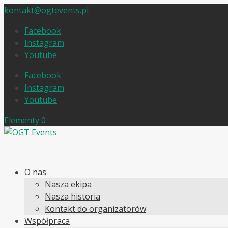
kontakt@ogtevents.pl
Facebook
Instagram
Youtube
Facebook
Instagram
Youtube
Elementy 0
O nas
Nasza ekipa
Nasza historia
Kontakt do organizatorów
Współpraca