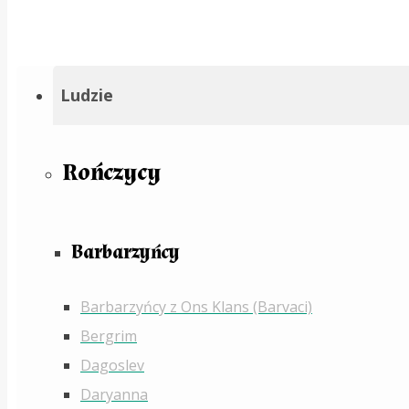
Ludzie
Rończycy
Barbarzyńcy
Barbarzyńcy z Ons Klans (Barvaci)
Bergrim
Dagoslev
Daryanna