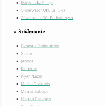
Księżniczka Relaje
Obserwator Okulus (Oki)
Oświeceni z Gór Podniebnych
Śródmianie
Dynastia Drakonisów
Glazur
Jarinda
Kinneren
Kiyan "Łazik"
Macha Drakonis
Matras Zabójca
Mattan Drakonis