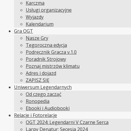
Karczma
Usługi organizacyjne
Wyjazdy
Kalendarium
Gra OGT
Nasze Gry
Tegoroczna edycja
Podręcznik Gracza v.1.0
Poradnik Strojowy
Poznaj mistrzów klimatu
Adres i dojazd
ZAPISZ SIĘ
Uniwersum Legendarnych
Od czego zacząć
Ronopedia
Ebooki i Audiobooki
Relacje i Fotorelacje
OGT 2024: Legendarni V Czarne Serca
Larpy Denatur: Secesja 2024