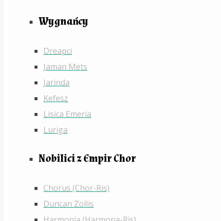
Wygnańcy
Dreapci
Jaman Mets
Jarinda
Kefesz
Lisica Emeria
Luriga
Nobilici z Empir Chor
Chorus (Chor-Ris)
Duncan Zollis
Harmonia (Harmona-Ris)