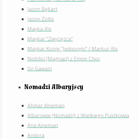
Jazon Bękart
Jazon Zollis
Mayka-Ris
Maykar "Zwycięzca"
Maykar Konig "Jednoręki" / Markur-Ris
Nobilici (Magnaci) z Empir Chor
Sir Gawain
Nomadzi Albaryjscy
Ahmar Alneman
Albarowie (Nomadzi) z Wielkiego Pustkowia
Ana Alneman
Andora