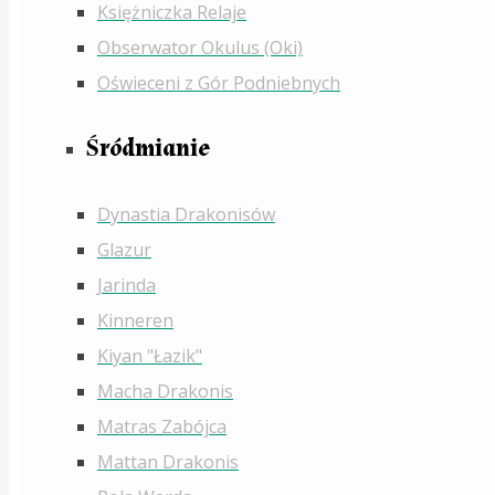
Księżniczka Relaje
Obserwator Okulus (Oki)
Oświeceni z Gór Podniebnych
Śródmianie
Dynastia Drakonisów
Glazur
Jarinda
Kinneren
Kiyan "Łazik"
Macha Drakonis
Matras Zabójca
Mattan Drakonis