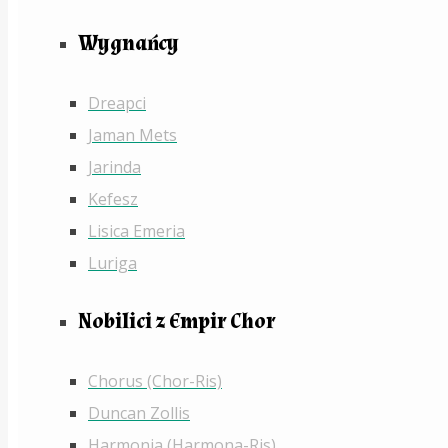
Wygnańcy
Dreapci
Jaman Mets
Jarinda
Kefesz
Lisica Emeria
Luriga
Nobilici z Empir Chor
Chorus (Chor-Ris)
Duncan Zollis
Harmonia (Harmona-Ris)