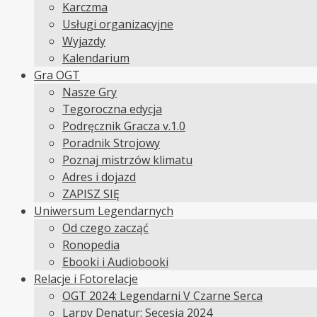
Karczma
Usługi organizacyjne
Wyjazdy
Kalendarium
Gra OGT
Nasze Gry
Tegoroczna edycja
Podręcznik Gracza v.1.0
Poradnik Strojowy
Poznaj mistrzów klimatu
Adres i dojazd
ZAPISZ SIĘ
Uniwersum Legendarnych
Od czego zacząć
Ronopedia
Ebooki i Audiobooki
Relacje i Fotorelacje
OGT 2024: Legendarni V Czarne Serca
Larpy Denatur: Secesja 2024