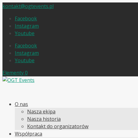
kontakt@ogtevents.pl
Facebook
Instagram
Youtube
Facebook
Instagram
Youtube
Elementy 0
O nas
Nasza ekipa
Nasza historia
Kontakt do organizatorów
Współpraca