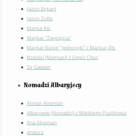
Jazon Bękart
Jazon Zollis
Mayka-Ris
Maykar "Zwycięzca"
Maykar Konig "Jednoręki" / Markur-Ris
Nobilici (Magnaci) z Empir Chor
Sir Gawain
Nomadzi Albaryjscy
Ahmar Alneman
Albarowie (Nomadzi) z Wielkiego Pustkowia
Ana Alneman
Andora