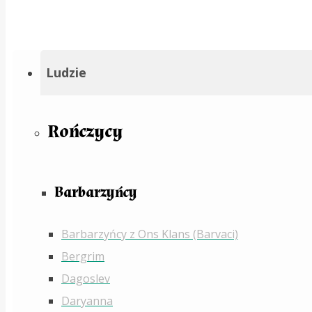
Ludzie
Rończycy
Barbarzyńcy
Barbarzyńcy z Ons Klans (Barvaci)
Bergrim
Dagoslev
Daryanna