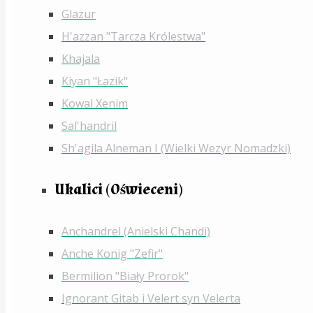
Glazur
H'azzan "Tarcza Królestwa"
Khajala
Kiyan "Łazik"
Kowal Xenim
Sal'handril
Sh'agila Alneman I (Wielki Wezyr Nomadzki)
Ukalici (Oświeceni)
Anchandrel (Anielski Chandi)
Anche Konig "Zefir"
Bermilion "Biały Prorok"
Ignorant Gitab i Velert syn Velerta