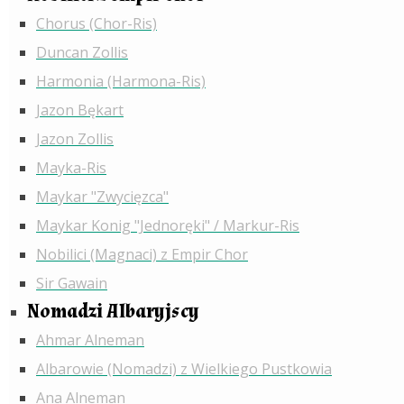
Chorus (Chor-Ris)
Duncan Zollis
Harmonia (Harmona-Ris)
Jazon Bękart
Jazon Zollis
Mayka-Ris
Maykar "Zwycięzca"
Maykar Konig "Jednoręki" / Markur-Ris
Nobilici (Magnaci) z Empir Chor
Sir Gawain
Nomadzi Albaryjscy
Ahmar Alneman
Albarowie (Nomadzi) z Wielkiego Pustkowia
Ana Alneman