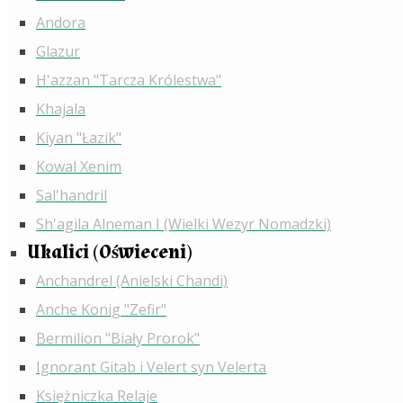
Andora
Glazur
H'azzan "Tarcza Królestwa"
Khajala
Kiyan "Łazik"
Kowal Xenim
Sal'handril
Sh'agila Alneman I (Wielki Wezyr Nomadzki)
Ukalici (Oświeceni)
Anchandrel (Anielski Chandi)
Anche Konig "Zefir"
Bermilion "Biały Prorok"
Ignorant Gitab i Velert syn Velerta
Księżniczka Relaje