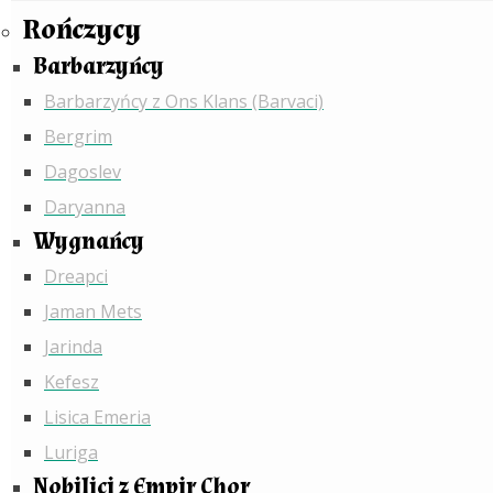
Rończycy
Barbarzyńcy
Barbarzyńcy z Ons Klans (Barvaci)
Bergrim
Dagoslev
Daryanna
Wygnańcy
Dreapci
Jaman Mets
Jarinda
Kefesz
Lisica Emeria
Luriga
Nobilici z Empir Chor