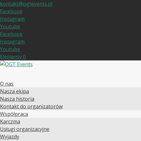
kontakt@ogtevents.pl
Facebook
Instagram
Youtube
Facebook
Instagram
Youtube
Elementy 0
O nas
Nasza ekipa
Nasza historia
Kontakt do organizatorów
Współpraca
Karczma
Usługi organizacyjne
Wyjazdy