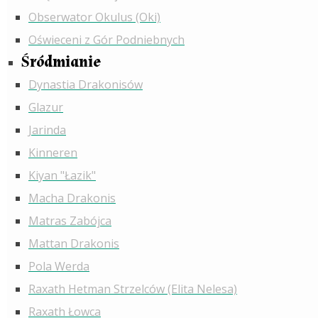
Obserwator Okulus (Oki)
Oświeceni z Gór Podniebnych
Śródmianie
Dynastia Drakonisów
Glazur
Jarinda
Kinneren
Kiyan "Łazik"
Macha Drakonis
Matras Zabójca
Mattan Drakonis
Pola Werda
Raxath Hetman Strzelców (Elita Nelesa)
Raxath Łowca