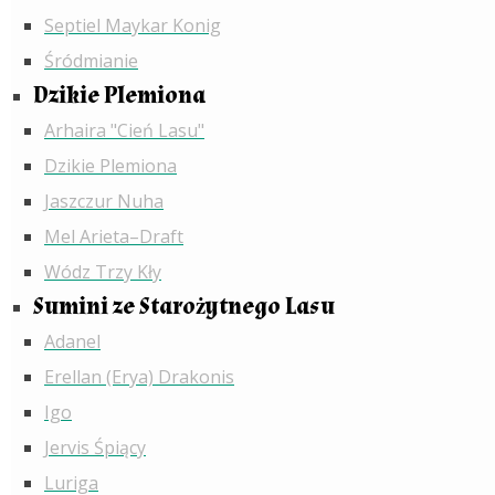
Septiel Maykar Konig
Śródmianie
Dzikie Plemiona
Arhaira "Cień Lasu"
Dzikie Plemiona
Jaszczur Nuha
Mel Arieta–Draft
Wódz Trzy Kły
Sumini ze Starożytnego Lasu
Adanel
Erellan (Erya) Drakonis
Igo
Jervis Śpiący
Luriga