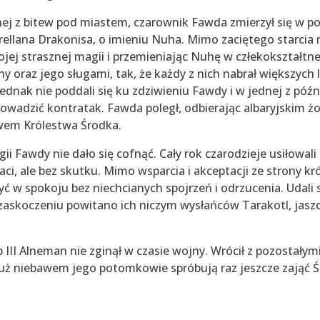
ej z bitew pod miastem, czarownik Fawda zmierzył się w p
rellana Drakonisa, o imieniu Nuha. Mimo zaciętego starci
jej strasznej magii i przemieniając Nuhę w człekokształtne
y oraz jego sługami, tak, że każdy z nich nabrał większych
ednak nie poddali się ku zdziwieniu Fawdy i w jednej z późn
rowadzić kontratak. Fawda poległ, odbierając albaryjskim 
wem Królestwa Środka.
ii Fawdy nie dało się cofnąć. Cały rok czarodzieje usiłowal
aci, ale bez skutku. Mimo wsparcia i akceptacji ze strony kr
yć w spokoju bez niechcianych spojrzeń i odrzucenia. Udali 
 zaskoczeniu powitano ich niczym wysłańców Tarakotl, jasz
 III Alneman nie zginął w czasie wojny. Wrócił z pozostałymi
Już niebawem jego potomkowie spróbują raz jeszcze zająć Ś