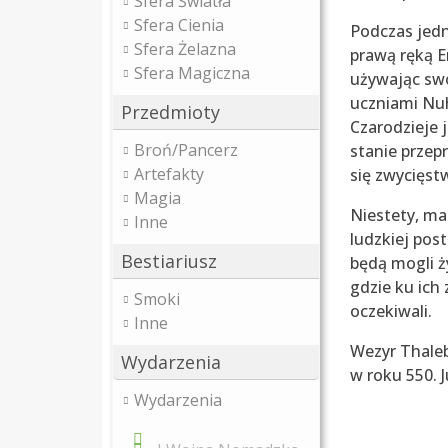
Sfera Światła
Sfera Cienia
Podczas jedn
Sfera Żelazna
prawą ręką E
Sfera Magiczna
używając swo
uczniami Nuh
Przedmioty
Czarodzieje j
Broń/Pancerz
stanie przep
Artefakty
się zwycięst
Magia
Niestety, mag
Inne
ludzkiej post
Bestiariusz
będą mogli ż
gdzie ku ich
Smoki
oczekiwali.
Inne
Wezyr Thaleb
Wydarzenia
w roku 550. 
Wydarzenia