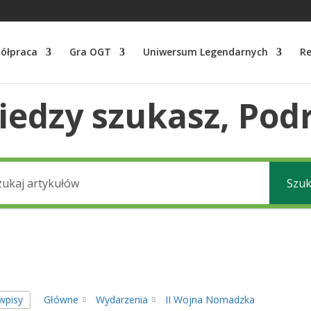
ółpraca
Gra OGT
Uniwersum Legendarnych
Re
wiedzy szukasz, Pod
Szuk
wpisy
Główne
Wydarzenia
II Wojna Nomadzka