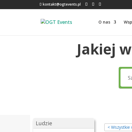
kontakt@ogtevents.pl
O nas
Wsp
Jakiej 
Ludzie
< Wszystkie 