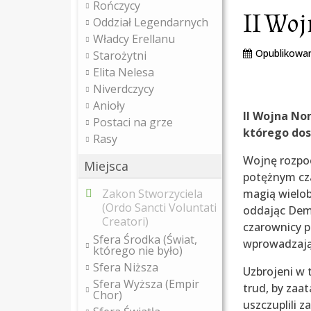
Rończycy
II Wo
Oddział Legendarnych
Władcy Erellanu
Opublikowa
Starożytni
Elita Nelesa
Niverdczycy
Anioły
II Wojna No
Postaci na grze
którego dos
Rasy
Wojnę rozpoc
Miejsca
potężnym cza
Zakon Stworzyciela
magią wielo
(Ordo Sancti Voluntati
oddając Demo
Creatori)
czarownicy p
Sfera Środka (Świat,
wprowadzają
którego nie było)
Sfera Niższa
Uzbrojeni w 
Sfera Wyższa (Empir
trud, by zaa
Chor)
uszczuplili z