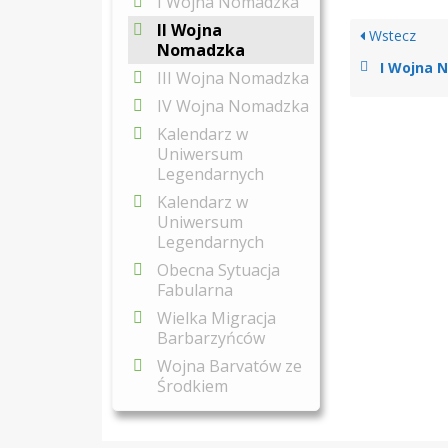
I Wojna Nomadzka
II Wojna
Wstecz
Nomadzka
I Wojna 
III Wojna Nomadzka
IV Wojna Nomadzka
Kalendarz w
Uniwersum
Legendarnych
Kalendarz w
Uniwersum
Legendarnych
Obecna Sytuacja
Fabularna
Wielka Migracja
Barbarzyńców
Wojna Barvatów ze
Środkiem