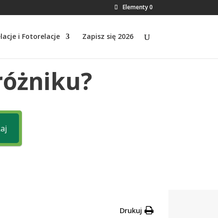
Elementy 0
lacje i Fotorelacje
Zapisz się 2026
różniku?
aj
Drukuj