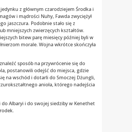
ojedynku z głównym czarodziejem Środka i
a magów i mądrości Nuhy, Fawda zwyciężył
go jaszczura. Podobnie stało się z
 lub mniejszych zwierzęcych kształtów.
iejszych bitew parę miesięcy później byli w
żołnierzom morale. Wojna wkrótce skończyła
i znaleźć sposób na przywrócenie się do
óla, postanowili odejść do miejsca, gdzie
się na wschód i dotarli do Smoczej Dżungli,
czurokształtnego anioła, którego nadejścia
 do Albaryi i do swojej siedziby w Kenethet
rodek.