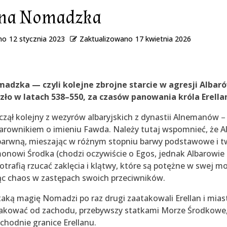
jna Nomadzka
no
12 stycznia 2023
Zaktualizowano
17 kwietnia 2026
madzka — czyli kolejne zbrojne starcie w agresji Albar
zło w latach 538–550, za czasów panowania króla Erella
zął kolejny z wezyrów albaryjskich z dynastii Alnemanów
–
rownikiem o imieniu Fawda. Należy tutaj wspomnieć, że Alb
barwną, mieszając w różnym stopniu barwy podstawowe i t
nowi Środka (chodzi oczywiście o Egos, jednak Albarowie n
otrafią rzucać zaklęcia i klątwy, które są potężne w swej mo
c chaos w zastępach swoich przeciwników.
taką magię Nomadzi po raz drugi zaatakowali Erellan i mias
takować od zachodu, przebywszy statkami Morze Środkowe,
achodnie granice Erellanu.