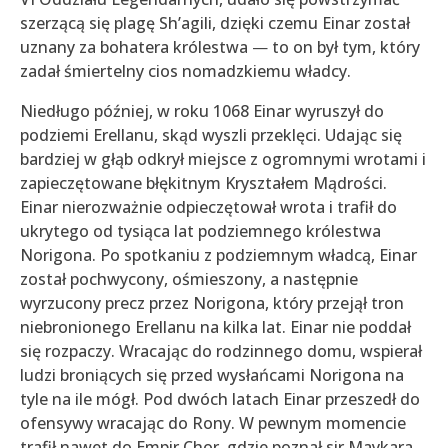
szerzącą się plagę Sh’agili, dzięki czemu Einar został
uznany za bohatera królestwa
—
to on był tym, który
zadał śmiertelny cios nomadzkiemu władcy.
Niedługo później, w roku 1068 Einar wyruszył do
podziemi Erellanu, skąd wyszli przeklęci. Udając się
bardziej w głąb odkrył miejsce z ogromnymi wrotami i
zapieczętowane błękitnym Kryształem Mądrości.
Einar nierozważnie odpieczętował wrota i trafił do
ukrytego od tysiąca lat podziemnego królestwa
Norigona. Po spotkaniu z podziemnym władcą, Einar
został pochwycony, ośmieszony, a następnie
wyrzucony precz przez Norigona, który przejął tron
niebronionego Erellanu na kilka lat. Einar nie poddał
się rozpaczy. Wracając do rodzinnego domu, wspierał
ludzi broniących się przed wysłańcami Norigona na
tyle na ile mógł. Pod dwóch latach Einar przeszedł do
ofensywy wracając do Rony. W pewnym momencie
trafił nawet do Empir Chor, gdzie poznał sir Maykara,