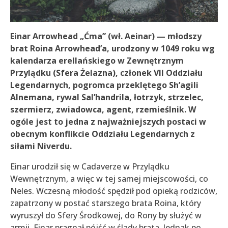
Einar Arrowhead „Ćma” (wł. Aeinar) — młodszy
brat Roina Arrowhead’a, urodzony w 1049 roku wg
kalendarza erellańskiego w Zewnętrznym
Przylądku (Sfera Żelazna), członek VII Oddziału
Legendarnych, pogromca przeklętego Sh’agili
Alnemana, rywal Sal’handrila, łotrzyk, strzelec,
szermierz, zwiadowca, agent, rzemieślnik. W
ogóle jest to jedna z najważniejszych postaci w
obecnym konflikcie Oddziału Legendarnych z
siłami Niverdu.
Einar urodził się w Cadaverze w Przylądku
Wewnętrznym, a więc w tej samej miejscowości, co
Neles. Wczesną młodość spędził pod opieką rodziców,
zapatrzony w postać starszego brata Roina, który
wyruszył do Sfery Środkowej, do Rony by służyć w
armii. Einar pragnął pójść w ślady brata. Jednak po