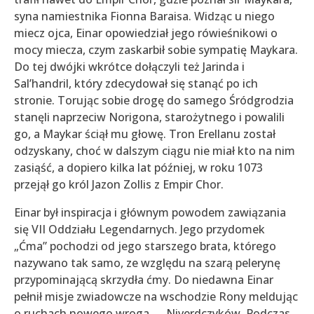
syna namiestnika Fionna Baraisa. Widząc u niego
miecz ojca, Einar opowiedział jego rówieśnikowi o
mocy miecza, czym zaskarbił sobie sympatię Maykara.
Do tej dwójki wkrótce dołączyli też Jarinda i
Sal’handril, który zdecydował się stanąć po ich
stronie. Torując sobie drogę do samego Śródgrodzia
stanęli naprzeciw Norigona, starożytnego i powalili
go, a Maykar ściął mu głowę. Tron Erellanu został
odzyskany, choć w dalszym ciągu nie miał kto na nim
zasiąść, a dopiero kilka lat później, w roku 1073
przejął go król Jazon Zollis z Empir Chor.
Einar był inspiracja i głównym powodem zawiązania
się VII Oddziału Legendarnych. Jego przydomek
„Ćma” pochodzi od jego starszego brata, którego
nazywano tak samo, ze względu na szarą pelerynę
przypominającą skrzydła ćmy. Do niedawna Einar
pełnił misje zwiadowcze na wschodzie Rony meldując
o ruchach nowego wroga
—
Niverdczyków. Podczas