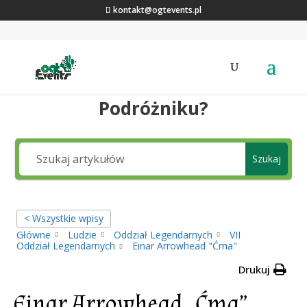
kontakt@ogtevents.pl
Jakiej wiedzy szukasz,
Podróżniku?
Szukaj
< Wszystkie wpisy
Główne
Ludzie
Oddział Legendarnych
VII
Oddział Legendarnych
Einar Arrowhead "Ćma"
Drukuj
Einar Arrowhead „Ćma”