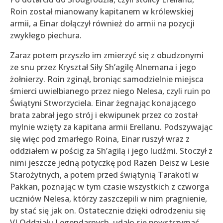
Roin został mianowany kapitanem w królewskiej
armii, a Einar dołączył również do armii na pozycji
zwykłego piechura.
Zaraz potem przyszło im zmierzyć się z obudzonymi
ze snu przez Kryształ Siły Sh’agilę Alnemana i jego
żołnierzy. Roin zginął, broniąc samodzielnie miejsca
śmierci uwielbianego przez niego Nelesa, czyli ruin po
Świątyni Stworzyciela. Einar żegnając konającego
brata zabrał jego strój i ekwipunek przez co został
mylnie wzięty za kapitana armii Erellanu. Podszywając
się więc pod zmarłego Roina, Einar ruszył wraz z
oddziałem w pościg za Sh’agilą i jego ludźmi. Stoczył z
nimi jeszcze jedną potyczkę pod Razen Deisz w Lesie
Starożytnych, a potem przed świątynią Tarakotl w
Pakkan, poznając w tym czasie wszystkich z czworga
uczniów Nelesa, którzy zaszczepili w nim pragnienie,
by stać się jak on. Ostatecznie dzięki odrodzeniu się
VI Oddziału Legendarnych, udało się powstrzymać