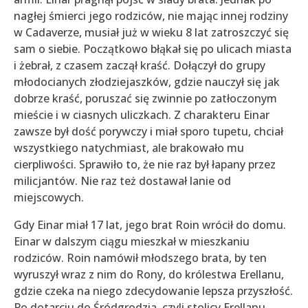
nagłej śmierci jego rodziców, nie mając innej rodziny
w Cadaverze, musiał już w wieku 8 lat zatroszczyć się
sam o siebie. Początkowo błąkał się po ulicach miasta
i żebrał, z czasem zaczął kraść. Dołączył do grupy
młodocianych złodziejaszków, gdzie nauczył się jak
dobrze kraść, poruszać się zwinnie po zatłoczonym
mieście i w ciasnych uliczkach. Z charakteru Einar
zawsze był dość porywczy i miał sporo tupetu, chciał
wszystkiego natychmiast, ale brakowało mu
cierpliwości. Sprawiło to, że nie raz był łapany przez
milicjantów. Nie raz też dostawał lanie od
miejscowych.
Gdy Einar miał 17 lat, jego brat Roin wrócił do domu.
Einar w dalszym ciągu mieszkał w mieszkaniu
rodziców. Roin namówił młodszego brata, by ten
wyruszył wraz z nim do Rony, do królestwa Erellanu,
gdzie czeka na niego zdecydowanie lepsza przyszłość.
Po dotarciu do Śródgrodzia, czyli stolicy Erellanu,