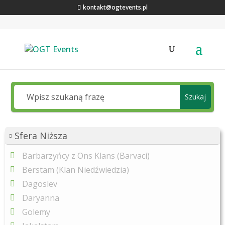
kontakt@ogtevents.pl
Jakiej wiedzy o Ronie szukasz?
Szukaj
Sfera Niższa
Barbarzyńcy z Ons Klans (Barvaci)
Berstam (Klan Niedźwiedzia)
Dagoslev
Daryanna
Golemy