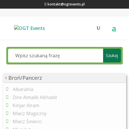
kontakt@ogtevents.pl
Jakiej wiedzy o Ronie szukasz?
Szukaj
Broń/Pancerz
Alkarahia
Dire Almalik Alkhalid
Kinjar Alram
Miecz Magiczny
Miecz Śmierci