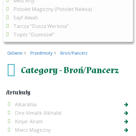
Młot Arty
Pistolet Magiczny (Pistolet Nelesa)
Sayf Alwah
Tarcza "Dusza Weriona"
Topór "Dumnizeł"
Główne
Przedmioty
Broń/Pancerz
Category - Broń/Pancerz
Artukuły
Alkarahia
Dire Almalik Alkhalid
Kinjar Alram
Miecz Magiczny