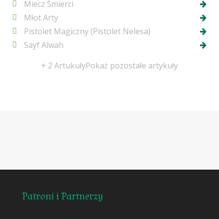
Miecz Śmierci
Młot Arty
Pistolet Magiczny (Pistolet Nelesa)
Sayf Alwah
+ 2 Artukuły
Pokaż pozostałe artykuły
Patroni i Partnerzy