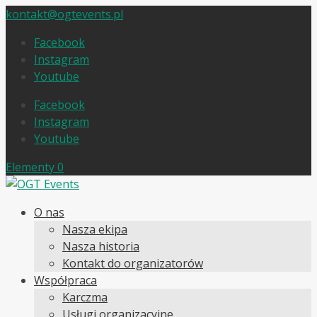
kontakt@ogtevents.pl
Facebook
Instagram
Youtube
Facebook
Instagram
Youtube
Elementy 0
O nas
Nasza ekipa
Nasza historia
Kontakt do organizatorów
Współpraca
Karczma
Usługi organizacyjne