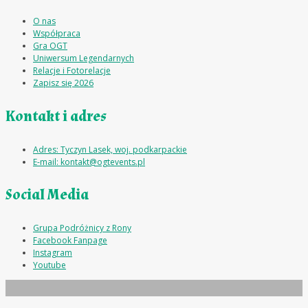
O nas
Współpraca
Gra OGT
Uniwersum Legendarnych
Relacje i Fotorelacje
Zapisz się 2026
Kontakt i adres
Adres: Tyczyn Lasek, woj. podkarpackie
E-mail: kontakt@ogtevents.pl
Social Media
Grupa Podróżnicy z Rony
Facebook Fanpage
Instagram
Youtube
Zaprojektowane przez
Elegant Themes
| Obsługiwane przez
WordPress