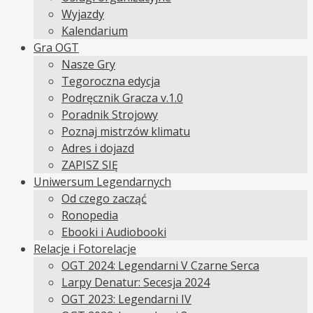
Wyjazdy
Kalendarium
Gra OGT
Nasze Gry
Tegoroczna edycja
Podręcznik Gracza v.1.0
Poradnik Strojowy
Poznaj mistrzów klimatu
Adres i dojazd
ZAPISZ SIĘ
Uniwersum Legendarnych
Od czego zacząć
Ronopedia
Ebooki i Audiobooki
Relacje i Fotorelacje
OGT 2024: Legendarni V Czarne Serca
Larpy Denatur: Secesja 2024
OGT 2023: Legendarni IV