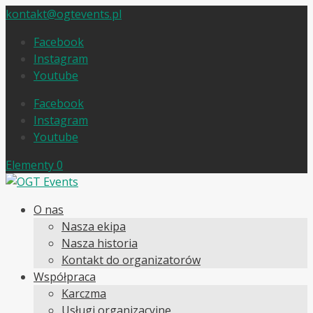
kontakt@ogtevents.pl
Facebook
Instagram
Youtube
Facebook
Instagram
Youtube
Elementy 0
O nas
Nasza ekipa
Nasza historia
Kontakt do organizatorów
Współpraca
Karczma
Usługi organizacyjne