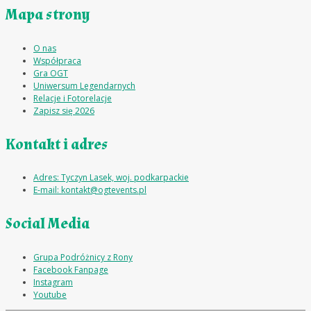
Mapa strony
O nas
Współpraca
Gra OGT
Uniwersum Legendarnych
Relacje i Fotorelacje
Zapisz się 2026
Kontakt i adres
Adres: Tyczyn Lasek, woj. podkarpackie
E-mail: kontakt@ogtevents.pl
Social Media
Grupa Podróżnicy z Rony
Facebook Fanpage
Instagram
Youtube