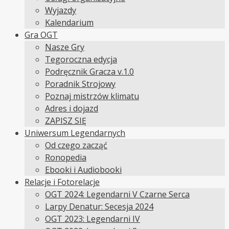
Wyjazdy
Kalendarium
Gra OGT
Nasze Gry
Tegoroczna edycja
Podręcznik Gracza v.1.0
Poradnik Strojowy
Poznaj mistrzów klimatu
Adres i dojazd
ZAPISZ SIĘ
Uniwersum Legendarnych
Od czego zacząć
Ronopedia
Ebooki i Audiobooki
Relacje i Fotorelacje
OGT 2024: Legendarni V Czarne Serca
Larpy Denatur: Secesja 2024
OGT 2023: Legendarni IV