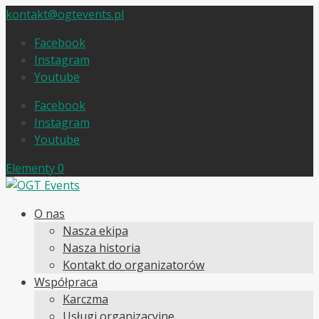
kontakt@ogtevents.pl
Facebook
Instagram
Youtube
Facebook
Instagram
Youtube
Elementy 0
O nas
Nasza ekipa
Nasza historia
Kontakt do organizatorów
Współpraca
Karczma
Usługi organizacyjne