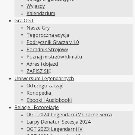
Wyjazdy
Kalendarium
Gra OGT
Nasze Gry
Tegoroczna edycja
Podręcznik Gracza v.1.0
Poradnik Strojowy
Poznaj mistrzów klimatu
Adres i dojazd
ZAPISZ SIĘ
Uniwersum Legendarnych
Od czego zacząć
Ronopedia
Ebooki i Audiobooki
Relacje i Fotorelacje
OGT 2024: Legendarni V Czarne Serca
Larpy Denatur: Secesja 2024
OGT 2023: Legendarni IV