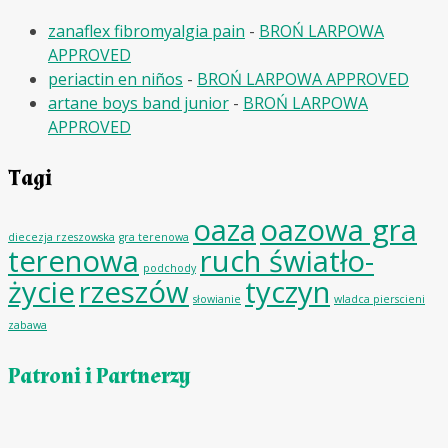
zanaflex fibromyalgia pain
-
BROŃ LARPOWA
APPROVED
periactin en niños
-
BROŃ LARPOWA APPROVED
artane boys band junior
-
BROŃ LARPOWA
APPROVED
Tagi
oaza
oazowa gra
diecezja rzeszowska
gra terenowa
terenowa
ruch światło-
podchody
życie
rzeszów
tyczyn
słowianie
wladca pierscieni
zabawa
Patroni i Partnerzy