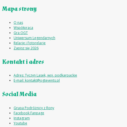
Mapa strony
O nas
Współpraca
Gra OGT
Uniwersum Legendarnych
Relacje i Fotorelacje
Zapisz się 2026
Kontakt i adres
Adres: Tyczyn Lasek, woj. podkarpackie
E-mail: kontakt@ogtevents.pl
Social Media
Grupa Podróżnicy z Rony
Facebook Fanpage
Instagram
Youtube