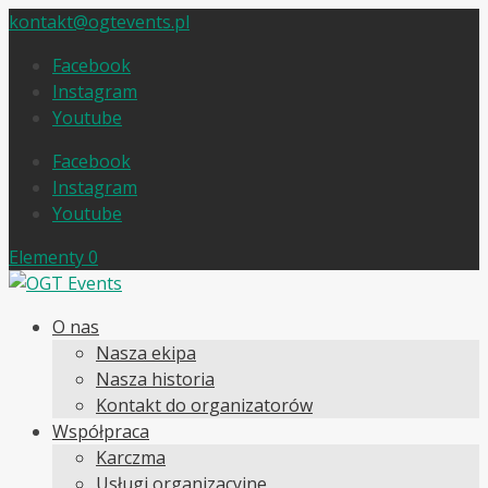
kontakt@ogtevents.pl
Facebook
Instagram
Youtube
Facebook
Instagram
Youtube
Elementy 0
O nas
Nasza ekipa
Nasza historia
Kontakt do organizatorów
Współpraca
Karczma
Usługi organizacyjne