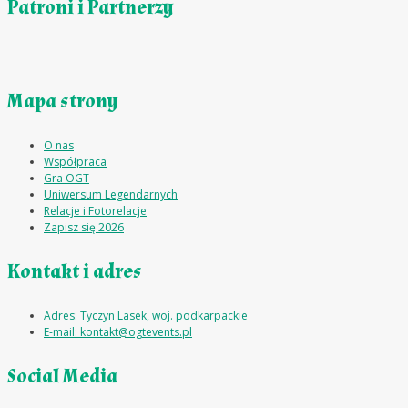
Patroni i Partnerzy
Mapa strony
O nas
Współpraca
Gra OGT
Uniwersum Legendarnych
Relacje i Fotorelacje
Zapisz się 2026
Kontakt i adres
Adres: Tyczyn Lasek, woj. podkarpackie
E-mail: kontakt@ogtevents.pl
Social Media