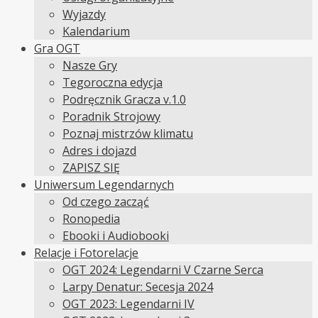
Wyjazdy
Kalendarium
Gra OGT
Nasze Gry
Tegoroczna edycja
Podręcznik Gracza v.1.0
Poradnik Strojowy
Poznaj mistrzów klimatu
Adres i dojazd
ZAPISZ SIĘ
Uniwersum Legendarnych
Od czego zacząć
Ronopedia
Ebooki i Audiobooki
Relacje i Fotorelacje
OGT 2024: Legendarni V Czarne Serca
Larpy Denatur: Secesja 2024
OGT 2023: Legendarni IV