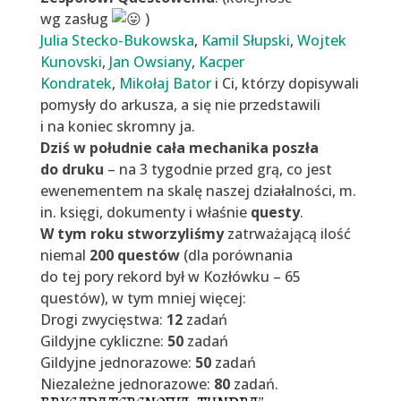
wg zasług
)
Julia Stecko-Bukowska
,
Kamil Słupski
,
Wojtek
Kunovski
,
Jan Owsiany
,
Kacper
Kondratek
,
Mikołaj Bator
i Ci, którzy dopisywali
pomysły do arkusza, a się nie przedstawili
i na koniec skromny ja.
Dziś w południe cała mechanika poszła
do druku
– na 3 tygodnie przed grą, co jest
ewenementem na skalę naszej działalności, m.
in. księgi, dokumenty i właśnie
questy
.
W tym roku stworzyliśmy
zatrważającą ilość
niemal
200 questów
(dla porównania
do tej pory rekord był w Kozłówku – 65
questów), w tym mniej więcej:
Drogi zwycięstwa:
12
zadań
Gildyjne cykliczne:
50
zadań
Gildyjne jednorazowe:
50
zadań
Niezależne jednorazowe:
80
zadań.