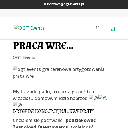
kontakt@ogtevents.pl
PRACA WRE…
OGT Events
My tu gadu gadu, a robota gdzieś tam
w zaciszu domowym idzie naprzód
BRYGADA KONCEPCYJNA „KWADRAT”
Chciałem się pochwalić i
podziękować
Zespołowi Questowemu
: (kolejność