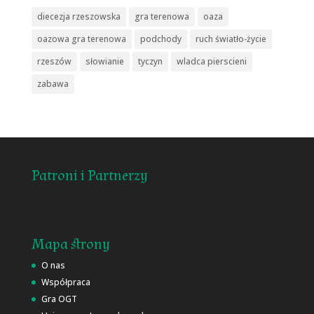
diecezja rzeszowska
gra terenowa
oaza
oazowa gra terenowa
podchody
ruch światło-życie
rzeszów
słowianie
tyczyn
wladca pierscieni
zabawa
Patroni i Partnerzy
Mapa strony
O nas
Współpraca
Gra OGT