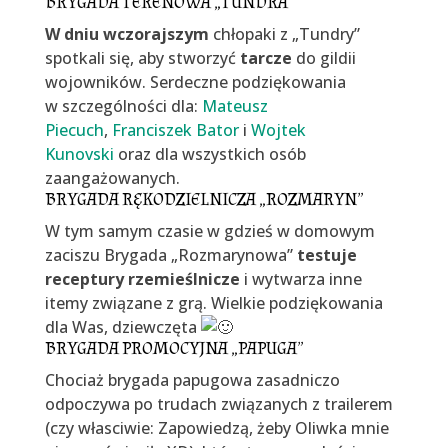
BRYGADA TERENOWA „TUNDRA”
W dniu wczorajszym
chłopaki z „Tundry”
spotkali się, aby stworzyć
tarcze
do gildii
wojowników. Serdeczne podziękowania
w szczególności dla:
Mateusz
Piecuch
,
Franciszek Bator
i
Wojtek
Kunovski
oraz dla wszystkich osób
zaangażowanych.
BRYGADA RĘKODZIELNICZA „ROZMARYN”
W tym samym czasie w gdzieś w domowym
zaciszu Brygada „Rozmarynowa”
testuje
receptury rzemieślnicze
i wytwarza inne
itemy związane z grą. Wielkie podziękowania
dla Was, dziewczęta
BRYGADA PROMOCYJNA „PAPUGA”
Chociaż brygada papugowa zasadniczo
odpoczywa po trudach związanych z trailerem
(czy własciwie: Zapowiedzą, żeby Oliwka mnie