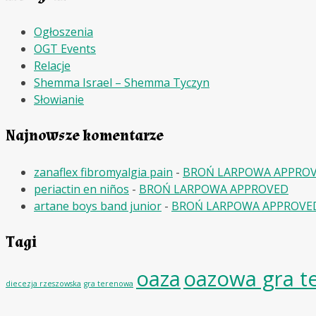
Ogłoszenia
OGT Events
Relacje
Shemma Israel – Shemma Tyczyn
Słowianie
Najnowsze komentarze
zanaflex fibromyalgia pain
-
BROŃ LARPOWA APPRO
periactin en niños
-
BROŃ LARPOWA APPROVED
artane boys band junior
-
BROŃ LARPOWA APPROVE
Tagi
oaza
oazowa gra t
diecezja rzeszowska
gra terenowa