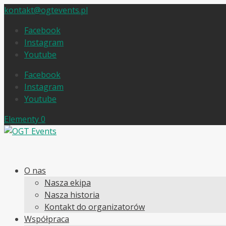
kontakt@ogtevents.pl
Facebook
Instagram
Youtube
Facebook
Instagram
Youtube
Elementy 0
O nas
Nasza ekipa
Nasza historia
Kontakt do organizatorów
Współpraca