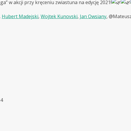
ga” w akcji przy kręceniu zwiastuna na edycję 2021!
,
Hubert Madejski
,
Wojtek Kunovski
,
Jan Owsiany
, @Mateusz
24