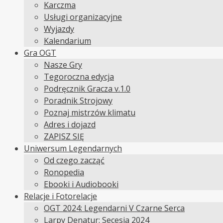
Karczma
Usługi organizacyjne
Wyjazdy
Kalendarium
Gra OGT
Nasze Gry
Tegoroczna edycja
Podręcznik Gracza v.1.0
Poradnik Strojowy
Poznaj mistrzów klimatu
Adres i dojazd
ZAPISZ SIĘ
Uniwersum Legendarnych
Od czego zacząć
Ronopedia
Ebooki i Audiobooki
Relacje i Fotorelacje
OGT 2024: Legendarni V Czarne Serca
Larpy Denatur: Secesja 2024