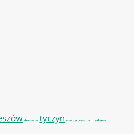
eszów
tyczyn
słowianie
wladca pierscieni
zabawa