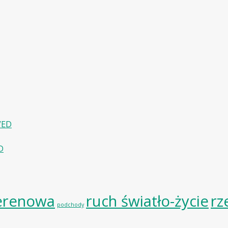
VED
D
erenowa
ruch światło-życie
rz
podchody