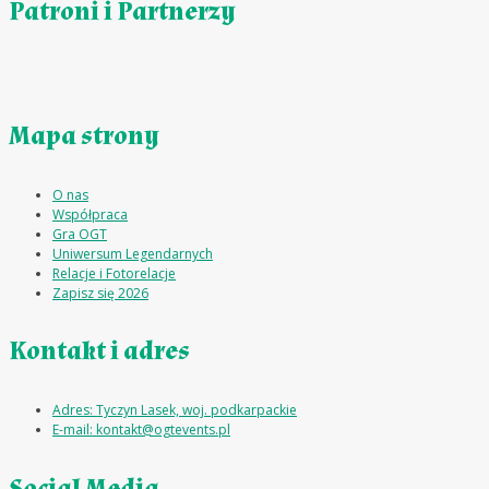
Patroni i Partnerzy
Mapa strony
O nas
Współpraca
Gra OGT
Uniwersum Legendarnych
Relacje i Fotorelacje
Zapisz się 2026
Kontakt i adres
Adres: Tyczyn Lasek, woj. podkarpackie
E-mail: kontakt@ogtevents.pl
Social Media