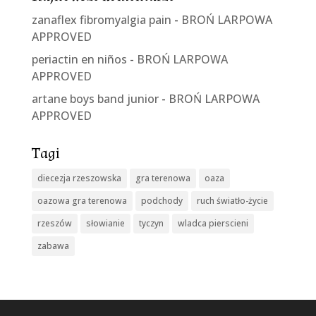
zanaflex fibromyalgia pain
-
BROŃ LARPOWA
APPROVED
periactin en niños
-
BROŃ LARPOWA
APPROVED
artane boys band junior
-
BROŃ LARPOWA
APPROVED
Tagi
diecezja rzeszowska
gra terenowa
oaza
oazowa gra terenowa
podchody
ruch światło-życie
rzeszów
słowianie
tyczyn
wladca pierscieni
zabawa