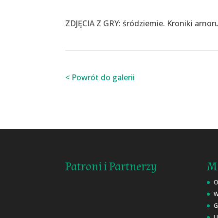
ZDJĘCIA Z GRY: śródziemie. Kroniki arnor
< Powrót do galerii
Patroni i Partnerzy
Ma
O
W
G
U