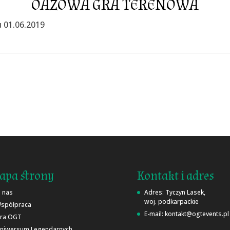
OAZOWA GRA TERENOWA
u 01.06.2019
pa strony
Kontakt i adres
 nas
Adres: Tyczyn Lasek,
woj. podkarpackie
spółpraca
E-mail: kontakt@ogtevents.pl
ra OGT
niwersum Legendarnych