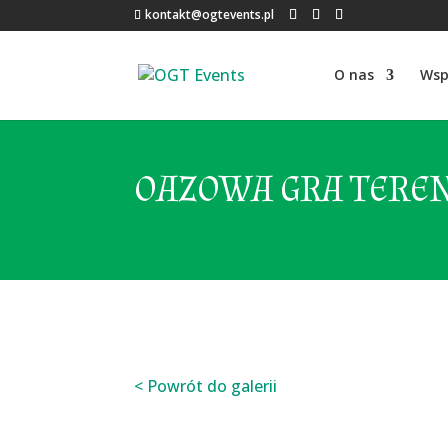
kontakt@ogtevents.pl
O nas
Wsp
OAZOWA GRA TEREN
< Powrót do galerii