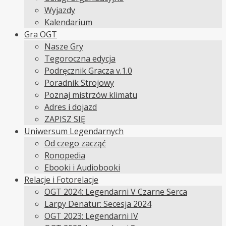
Wyjazdy
Kalendarium
Gra OGT
Nasze Gry
Tegoroczna edycja
Podręcznik Gracza v.1.0
Poradnik Strojowy
Poznaj mistrzów klimatu
Adres i dojazd
ZAPISZ SIĘ
Uniwersum Legendarnych
Od czego zacząć
Ronopedia
Ebooki i Audiobooki
Relacje i Fotorelacje
OGT 2024: Legendarni V Czarne Serca
Larpy Denatur: Secesja 2024
OGT 2023: Legendarni IV