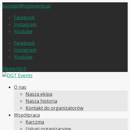
kontakt@ogtevents.pl
Facebook
Instagram
Youtube
Facebook
Instagram
Youtube
Elementy 0
O nas
Nasza ekipa
Nasza historia
Kontakt do organizatorów
Współpraca
Karczma
Usługi organizacyjne