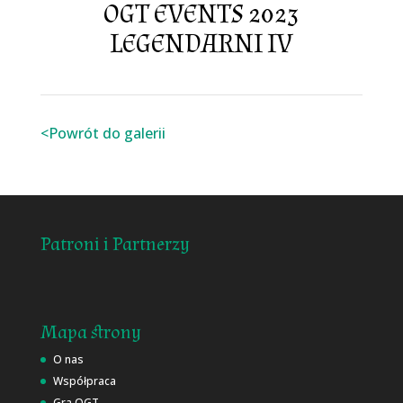
OGT EVENTS 2023
LEGENDARNI IV
<Powrót do galerii
Patroni i Partnerzy
Mapa strony
O nas
Współpraca
Gra OGT