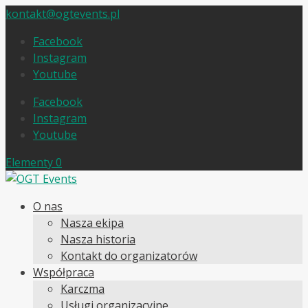
kontakt@ogtevents.pl
Facebook
Instagram
Youtube
Facebook
Instagram
Youtube
Elementy 0
O nas
Nasza ekipa
Nasza historia
Kontakt do organizatorów
Współpraca
Karczma
Usługi organizacyjne