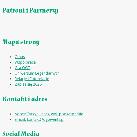
Patroni i Partnerzy
Mapa strony
O nas
Współpraca
Gra OGT
Uniwersum Legendarnych
Relacje i Fotorelacje
Zapisz się 2026
Kontakt i adres
Adres: Tyczyn Lasek, woj. podkarpackie
E-mail: kontakt@ogtevents.pl
Social Media