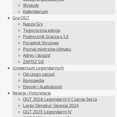
Wyjazdy
Kalendarium
Gra OGT
Nasze Gry
Tegoroczna edycja
Podręcznik Gracza v.1.0
Poradnik Strojowy
Poznaj mistrzów klimatu
Adres i dojazd
ZAPISZ SIĘ
Uniwersum Legendarnych
Od czego zacząć
Ronopedia
Ebooki i Audiobooki
Relacje i Fotorelacje
OGT 2024: Legendarni V Czarne Serca
Larpy Denatur: Secesja 2024
OGT 2023: Legendarni IV