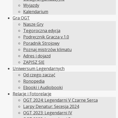
Wyjazdy
Kalendarium
Gra OGT
Nasze Gry
Tegoroczna edycja
Podręcznik Gracza v.1.0
Poradnik Strojowy
Poznaj mistrzów klimatu
Adres i dojazd
ZAPISZ SIĘ
Uniwersum Legendarnych
Od czego zacząć
Ronopedia
Ebooki i Audiobooki
Relacje i Fotorelacje
OGT 2024: Legendarni V Czarne Serca
Larpy Denatur: Secesja 2024
OGT 2023: Legendarni IV