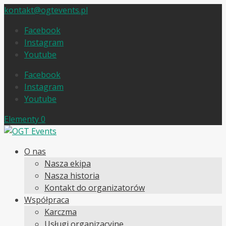
kontakt@ogtevents.pl
Facebook
Instagram
Youtube
Facebook
Instagram
Youtube
Elementy 0
O nas
Nasza ekipa
Nasza historia
Kontakt do organizatorów
Współpraca
Karczma
Usługi organizacyjne