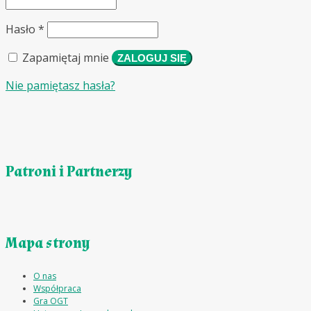
Wymagane
Hasło
*
Zapamiętaj mnie
ZALOGUJ SIĘ
Nie pamiętasz hasła?
Patroni i Partnerzy
Mapa strony
O nas
Współpraca
Gra OGT